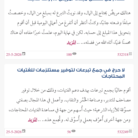
هنالك مريضٌ يحتاج إلى المال، وقد نويتُ التبرع له بمبلغٍ من المال، وخصصتُ
مبلغًا وضعته جانبًا، وكنتُ أنتظر أن أتفرغ من أعمالي اليومية قبل أن أقوم
بتحويل هذا المبلغ إلى حسابه. لكن في نهاية اليوم، علمتُ خبرًا مفاده أن هناك
محسنًا غنيًا، آتاه الله من فضله،.. ..
المزيد
25-5-2026
100
532318
لا حرج في جمع تبرعات لتوفير مستلزمات للفتيات
المحتاجات
أقوم حاليًا بجمع تبرعات بهدف دعم الفتيات، وذلك من خلال توفير
مصاحف للتدبر، وصناعة الخُمُر والنقاب. وأعمل في هذا المجال بصفتي
مسوِّقة للأزياء الشرعية؛ حيث أُسهم من جهة في مساعدة الفتيات المحتاجات،
ومن جهة أخرى أُعرِّف بعملي وأُسوِّق له. وتُجمع هذه.. ..
المزيد
25-5-2026
56
532249