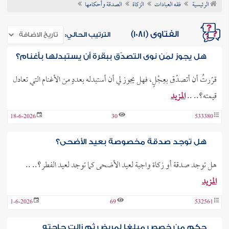
الرئيسية
فقه العبادات
الزكاة
الصدقة وأحكامها
ن الفتوى
الفتاوى (1081)
الترتيب الحالي:
هل يجوز لمَن نوى التصدّق ببقرة أن يستبدلها بأغنام؟
قرّرتُ أن أتصدّق بعِجْلٍ، فهل يجوز لي أن أستبدله بعددٍ من الأغنام التي تعادل
قيمته؟.. ..
المزيد
18-6-2026
30
533380
هل توجد صدقة مخصوصة بعيد الأضحى؟
هل توجد صدقة أو زكاة واجبة لعيد الأضحى كما توجد لعيد الفطر؟.. ..
المزيد
1-6-2026
69
532561
حكم من خصص مبلغا لمريض ثم زالت حاجته