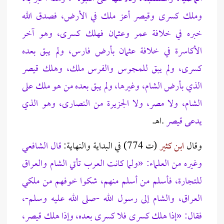
وملك كسرى وقيصر أعز ملك في الأرض، فصدق الله
خبره في خلافة عمر وعثمان فهلك كسرى، وهو آخر
الأكاسرة في خلافة عثمان بأرض فارس، ولم يبق بعده
كسرى، ولم يبق للمجوس والفرس ملك، وهلك قيصر
الذي بأرض الشام، وغيرها، ولم يبق بعده من هو ملك على
الشام، ولا مصر، ولا الجزيرة من النصارى، وهو الذي
يدعى قيصر
.اهـ.
وقال
ابن كثير
(ت 774) في البداية والنهاية:
قال الشافعي
وغيره من العلماء: «ولما كانت العرب تأتي الشام والعراق
للتجارة، فأسلم من أسلم منهم، شكوا خوفهم من ملكي
العراق، والشام إلى رسول الله -صلى الله عليه وسلم-،
فقال: «إذا هلك كسرى فلا كسرى بعده، وإذا هلك قيصر،