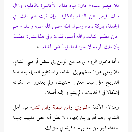
فلا قيصر بعده» قال: فباد ملك الأكاسرة بالكلية، وزال
ملك قيصر عن الشام بالكلية، وإن ثبت لهم ملك في
الجملة، ببركة دعاء رسول الله -صلى الله عليه وسلم- لهم
حين عظموا كتابه، والله أعلم. قلت: وفي هذا بشارة عظيمة
بأن ملك الروم لا يعود أبدا إلى أرض الشام
.اهـ.
وأما دخول الروم لبرهة من الزمن إلى بعض أراضي الشام،
فلا يعني عودة ملكهم إلى الشام، وقد تتابع العلماء بعد هذا
التاريخ على بيان معنى الحديث، ولم يعتبروا ما ذكرته
إشكالا في الحديث، ولم يشيروا إليه أصلا.
وهؤلاء الأئمة -
النووي
و
ابن
تيمية
و
ابن
كثير
- من أهل
الشام، وهم أدرى بتاريخها، ولا يظن أنه يخفى عليهم جميعا
حدث كبير من جنس ما ذكرته في سؤالك.