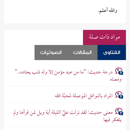
والله أعلم.
مواد ذات صلة
الفتاوى
المقالات
الصوتيات
درجة حديث: "ما من عبد مؤمن إلا وله ذنب يعتاده.."
ومعناه
المراد بالنوافل الموصلة لمحبّة الله
معنى حديث: لقد نزلت عليَّ الليلة آية ويل لمن قرأها ولم
يتفكر فيها