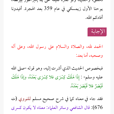
دمشق، وحلب، ولو لفترة قليلة على يد إمبراطور بيزنطة،
يوحنا الأول زيمسكي في عام 359 بعد الهجرة. أفيدونا
أفادكم الله.
الإجابــة
الحمد لله، والصلاة والسلام على رسول الله، وعلى آله
وصحبه، أما بعد:
فبخصوص الحديث الذي أشرت إليه، وهو قوله -صلى الله
عليه وسلم- :
إِذَا هَلَكَ كِسْرَى فلا كِسْرَى بَعْدَهُ، وإذَا هَلَكَ
قَيْصَرُ فلا قَيْصَرَ بَعْدَهُ
.
فقد جاء في معناه كما في شرح صحيح مسلم
ل
لنووي
(ت
676):
قال الشافعي وسائر العلماء: معناه لا يكون كسرى