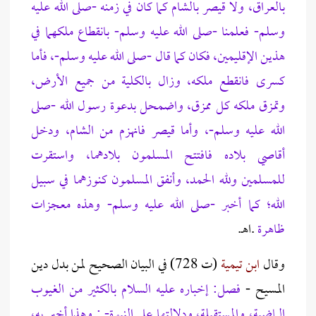
بالعراق، ولا قيصر بالشام كما كان في زمنه -صلى الله عليه
وسلم- فعلمنا -صلى الله عليه وسلم- بانقطاع ملكهما في
هذين الإقليمين، فكان كما قال -صلى الله عليه وسلم-، فأما
كسرى فانقطع ملكه، وزال بالكلية من جميع الأرض،
وتمزق ملكه كل ممزق، واضمحل بدعوة رسول الله -صلى
الله عليه وسلم-، وأما قيصر فانهزم من الشام، ودخل
أقاصي بلاده فافتتح المسلمون بلادهما، واستقرت
للمسلمين ولله الحمد، وأنفق المسلمون كنوزهما في سبيل
الله؛ كما أخبر -صلى الله عليه وسلم- وهذه معجزات
ظاهرة
.اهـ.
وقال
ابن تيمية
(ت 728) في البيان الصحيح لمن بدل دين
المسيح -
فصل:
إخباره عليه السلام بالكثير من الغيوب
الماضية، والمستقبلة، ودلالتها على النبوة- : وهذا أخبر به،