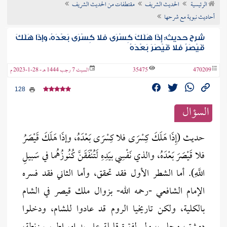
الرئيسية
الحديث الشريف
مقتطفات من الحديث الشريف
ن الفتوى
أحاديث نبوية مع شرحها
شرح حديث: إِذَا هَلَكَ كِسْرَى فلا كِسْرَى بَعْدَهُ، وإذَا هَلَكَ
قَيْصَرُ فلا قَيْصَرَ بَعْدَهُ
470209
35475
السبت 7 رجب 1444 هـ - 28-1-2023 م
128
السؤال
حديث (إِذَا هَلَكَ كِسْرَى فلا كِسْرَى بَعْدَهُ، وإذَا هَلَكَ قَيْصَرُ
فلا قَيْصَرَ بَعْدَهُ، والذي نَفْسِي بيَدِهِ لَتُنْفَقَنَّ كُنُوزُهُما في سَبيلِ
اللَّهِ). أما الشطر الأول فقد تحقق، وأما الثاني فقد فسره
الإمام الشافعي -رحمه الله- بزوال ملك قيصر في الشام
بالكلية، ولكن تاريخيا الروم قد عادوا للشام، ودخلوا