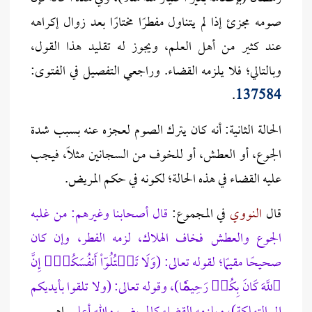
صومه مجزئ إذا لم يتناول مفطرًا مختارًا بعد زوال إكراهه
عند كثير من أهل العلم، ويجوز له تقليد هذا القول،
وبالتالي؛ فلا يلزمه القضاء. وراجعي التفصيل في الفتوى:
.
137584
الحالة الثانية: أنه كان يترك الصوم لعجزه عنه بسبب شدة
الجوع، أو العطش، أو للخوف من السجانين مثلاً، فيجب
عليه القضاء في هذه الحالة؛ لكونه في حكم المريض.
قال
النووي
في المجموع:
قال أصحابنا وغيرهم: من غلبه
الجوع والعطش فخاف الهلاك، لزمه الفطر، وإن كان
صحيحًا مقيمًا؛ لقوله تعالى: (وَلَا تَقۡتُلُوٓاْ أَنفُسَكُمۡۚ إِنَّ
ٱللَّهَ كَانَ بِكُمۡ رَحِيمٗا
)، وقوله تعالى: (ولا تلقوا بأيديكم