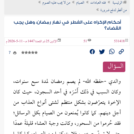
الرئيسية
فقه العبادات
الصيام
من لا يجب عليه الصوم
ن الفتوى
من أفطر لدفع ضرورة
أحكام الإكراه على الفطر في نهار رمضان، وهل يجب
القضاء؟
531418
51
الإثنين 25 ذو القعدة 1447 هـ - 11-5-2026 م
7
السؤال
والدي -حفظه الله- لم يصم رمضان لمدة سبع سنوات،
وكان السبب في ذلك أَسْرَه في أحد السجون، حيث كان
الإخوة يتعرّضون بشكل منتظم لشتى أنواع العذاب من
أجل دينهم. كما كانوا يُمنعون من الصيام بكل الوسائل؛
فقد حُرموا من السحور، وكانت وجبة العشاء قليلةً عمدًا