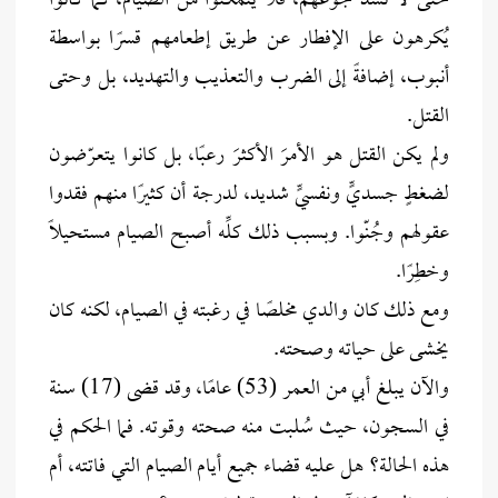
حتى لا تسدّ جوعهم، فلا يتمكنوا من الصيام، كما كانوا
يُكرهون على الإفطار عن طريق إطعامهم قسرًا بواسطة
أنبوب، إضافةً إلى الضرب والتعذيب والتهديد، بل وحتى
القتل.
ولم يكن القتل هو الأمرَ الأكثرَ رعبًا، بل كانوا يتعرّضون
لضغطٍ جسديٍّ ونفسيٍّ شديد، لدرجة أن كثيرًا منهم فقدوا
عقولهم وجُنّوا. وبسبب ذلك كلِّه أصبح الصيام مستحيلًا
وخطِرًا.
ومع ذلك كان والدي مخلصًا في رغبته في الصيام، لكنه كان
يخشى على حياته وصحته.
والآن يبلغ أبي من العمر (53) عامًا، وقد قضى (17) سنة
في السجون، حيث سُلبت منه صحته وقوته. فما الحكم في
هذه الحالة؟ هل عليه قضاء جميع أيام الصيام التي فاتته، أم