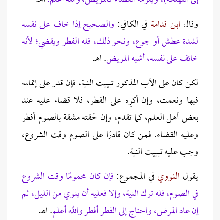
إلى التهلكة)، ويلزمه القضاء كالمريض، والله أعلم.
اهـ.
وقال
ابن قدامة
في الكافي:
والصحيح إذا خاف على نفسه
لشدة عطش أو جوع، ونحو ذلك، فله الفطر ويقضي؛ لأنه
خائف على نفسه، أشبه المريض
. اهـ.
لكن كان على الأب المذكور تبييت النية، فإن قدر على إتمامه
فبها ونعمت، وإن أكرِه على الفطر، فلا قضاء عليه عند
بعض أهل العلم، كما تقدم، وإن لحقته مشقة بالصوم أفطر
وعليه القضاء. فمن كان قادرًا على الصوم وقت الشروع،
وجب عليه تبييت النية.
يقول
النووي
في المجموع:
فإن كان محمومًا وقت الشروع
في الصوم، فله ترك النية، وإلا فعليه أن ينوي من الليل، ثم
إن عاد المرض، واحتاج إلى الفطر أفطر والله أعلم
. اهـ.