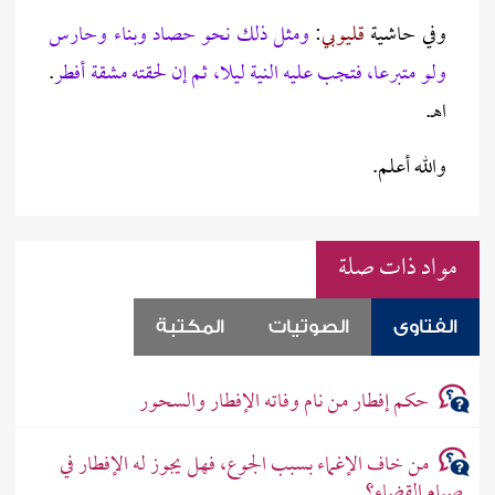
وفي حاشية
قليوبي
:
ومثل ذلك نحو حصاد وبناء وحارس
ولو متبرعا، فتجب عليه النية ليلا، ثم إن لحقته مشقة أفطر
.
اهـ.
والله أعلم.
مواد ذات صلة
الفتاوى
الصوتيات
المكتبة
حكم إفطار من نام وفاته الإفطار والسحور
من خاف الإغماء بسبب الجوع، فهل يجوز له الإفطار في
صيام القضاء؟