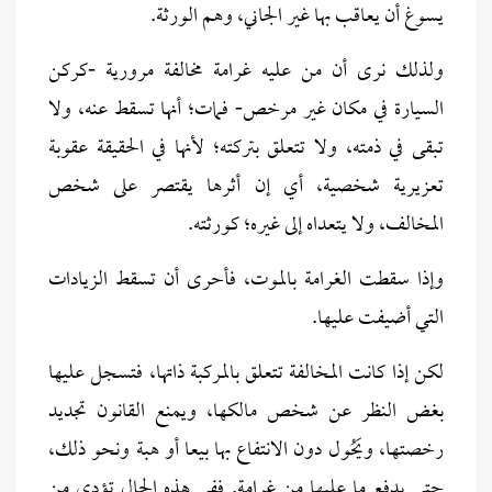
يسوغ أن يعاقب بها غير الجاني، وهم الورثة.
ولذلك نرى أن من عليه غرامة مخالفة مرورية -كركن
السيارة في مكان غير مرخص- فمات؛ أنها تسقط عنه، ولا
تبقى في ذمته، ولا تتعلق بتركته؛ لأنها في الحقيقة عقوبة
تعزيرية شخصية،
أي إن أثرها يقتصر على شخص
المخالف، ولا يتعداه إلى غيره؛ كورثته.
وإذا سقطت الغرامة بالموت، فأحرى أن تسقط الزيادات
التي أضيفت عليها.
لكن إذا كانت المخالفة تتعلق بالمركبة ذاتها، فتسجل عليها
بغض النظر عن شخص مالكها، ويمنع القانون تجديد
رخصتها، ويَحُول دون الانتفاع بها بيعا أو هبة ونحو ذلك،
حتى يدفع ما عليها من غرامة. ففي هذه الحال تؤدى من