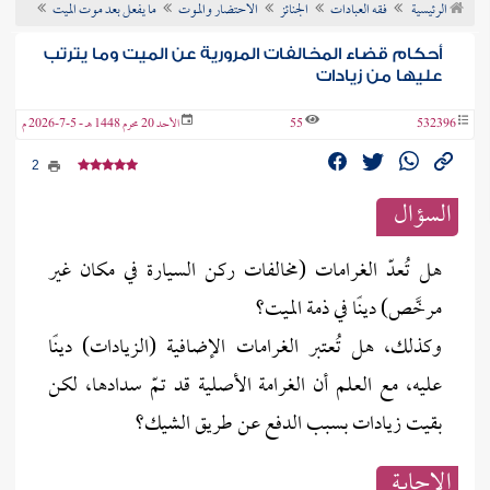
الرئيسية
فقه العبادات
الجنائز
الاحتضار والموت
ما يفعل بعد موت الميت
ن الفتوى
أحكام قضاء المخالفات المرورية عن الميت وما يترتب
عليها من زيادات
532396
55
الأحد 20 محرم 1448 هـ - 5-7-2026 م
2
السؤال
هل تُعدّ الغرامات (مخالفات ركن السيارة في مكان غير
مرخَّص) دينًا في ذمة الميت؟
وكذلك، هل تُعتبر الغرامات الإضافية (الزيادات) دينًا
عليه، مع العلم أن الغرامة الأصلية قد تمّ سدادها، لكن
بقيت زيادات بسبب الدفع عن طريق الشيك؟
الإجابــة