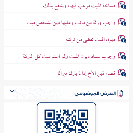
مسامحة الميت مرغب فيها، وينتفع بذلك
واجب ورثة من ماتت وعليها دين لشخص ميت
ديون الميت تقضى من تركته
وجوب سداد ديون الميت ولو استوعبت كل التركة
قضاء دَين الأخ إذا لم يترك ميراثًا
العرض الموضوعي