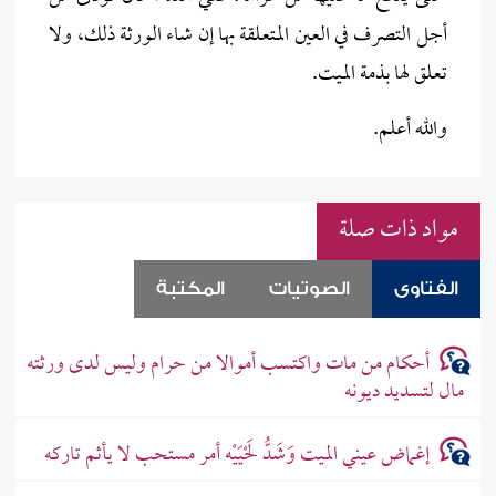
أجل التصرف في العين المتعلقة بها إن شاء الورثة ذلك، ولا
تعلق لها بذمة الميت.
والله أعلم.
مواد ذات صلة
الفتاوى
الصوتيات
المكتبة
أحكام من مات واكتسب أموالا من حرام وليس لدى ورثته
مال لتسديد ديونه
إغماض عيني الميت وَشَدُّ لَحْيَيْه أمر مستحب لا يأثم تاركه