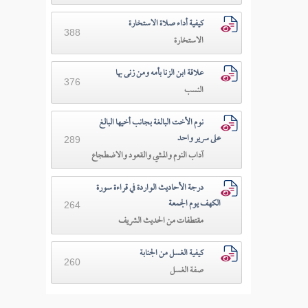
كيفية أداء صلاة الاستخارة
388
الاستخارة
علاقة ابن الزنا بأمه ومن زنى بها
376
النسب
نوم الأخت البالغة بجانب أخيها البالغ
على سرير واحد
289
آداب النوم والمشي والقعود والاضطجاع
درجة الأحاديث الواردة في قراءة سورة
الكهف يوم الجمعة
264
مقتطفات من الحديث الشريف
كيفية الغسل من الجنابة
260
صفة الغسل