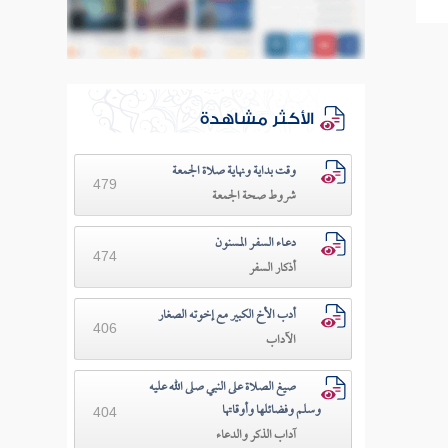
الأكثر مشاهدة
وقت بداية ونهاية صلاة الجمعة
479
شروط صحة الجمعة
دعـاء السفـر المسنون
474
أذكار السفر
أدب الأخ الكبير مع إخوته الصغار
406
الآداب
صيغ الصلاة على النبي صلى الله عليه
وسلم وفضائلها وأوقاتها
404
آداب الذكر والدعاء