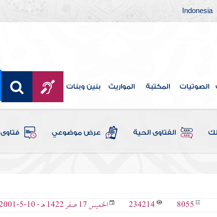
Indonesia
الصوتيات
المكتبة
المواريث
بنين وبنات
لك
الفتاوى الحية
عرض موضوعي
فتاوى 
234214
8055
الخميس 17 صفر 1422 هـ - 10-5-2001 م