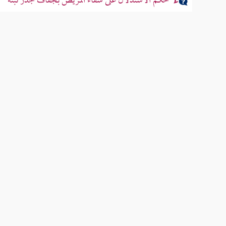
حكم الاستدلال على شفاء المريض بجفاف جذر نبتة