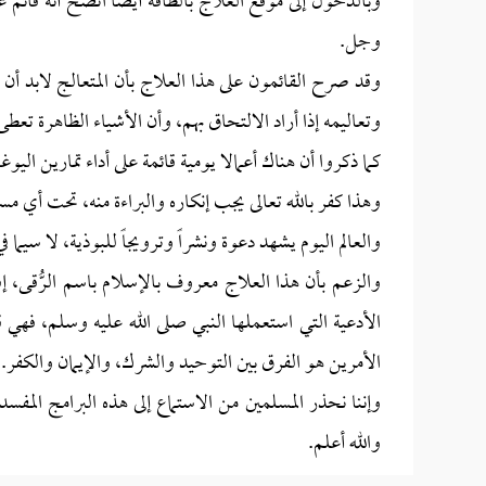
وبالدخول إلى موقع العلاج بالطاقة أيضا اتضح أنه قائم ع
وجل.
وقد صرح القائمون على هذا العلاج بأن المتعالج لابد أن 
وتعاليمه إذا أراد الالتحاق بهم، وأن الأشياء الظاهرة تعط
كما ذكروا أن هناك أعمالا يومية قائمة على أداء تمارين اليو
وهذا كفر بالله تعالى يجب إنكاره والبراءة منه، تحت أي م
والعالم اليوم يشهد دعوة ونشراً وترويجاً للبوذية، لا سيم
والزعم بأن هذا العلاج معروف بالإسلام باسم الرُّقى، إ
الأدعية التي استعملها النبي صلى الله عليه وسلم، فهي قائ
الأمرين هو الفرق بين التوحيد والشرك، والإيمان والكفر.
وإننا نحذر المسلمين من الاستماع إلى هذه البرامج المفسدة
والله أعلم.