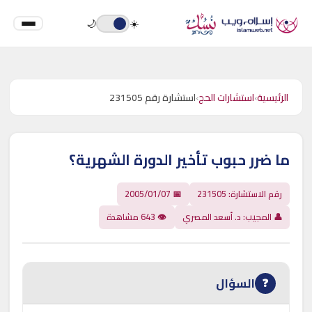
🌙
☀️
الرئيسية
›
استشارات الحج
›
استشارة رقم 231505
ما ضرر حبوب تأخير الدورة الشهرية؟
رقم الاستشارة: 231505
📅 2005/01/07
👤 المجيب: د. أسعد المصري
👁 643 مشاهدة
السؤال
❓