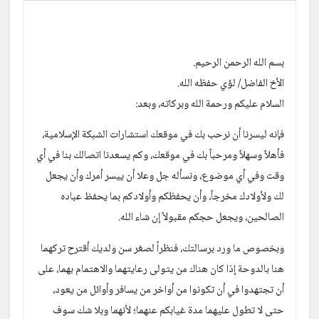
بسم الله الرحمن الرحيم.
الأخ الفاضل/ لؤي حفظه الله. 
السلام عليكم ورحمة الله وبركاته، وبعد:
فإنه ليسرنا أن نرحب بك في موقعك استشارات الشبكة الإسلامية، 
فأهلاً وسهلاً ومرحباً بك في موقعك، وكم يسعدنا اتصالك بنا في أي 
وقت وفي أي موضوع، ونسأله جل وعلا أن ييسر أمرك وأن يجعل 
لك ولأولادك مخرجاً، وأن يحفظكم وأولادكم بما يحفظ عباده 
الصالحين، ويجعل حجكم مقبولاً إن شاء الله.
وبخصوص ما ورد برسالتك، فنظراً لصغر سن ولديك أقترح تركهما 
هنا بالدوحة إذا كان هناك من يتولى رعايتهما والاهتمام بهما، على 
أن تجتهدوا في أن تكونوا من أواخر من يسافر وأوائل من يعود، 
حتى لا تطول عليهما مدة غيابكم عنهما؛ لأنهما وبلا شك سوف 