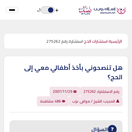
🌙
☀️
الرئيسية
›
استشارات الحج
›
استشارة رقم 275262
هل تنصحوني بأخذ أطفالي معي إلى
الحج؟
رقم الاستشارة: 275262
📅 2007/11/29
👤 المجيب: الشيخ / موافي عزب
👁 486 مشاهدة
السؤال
❓