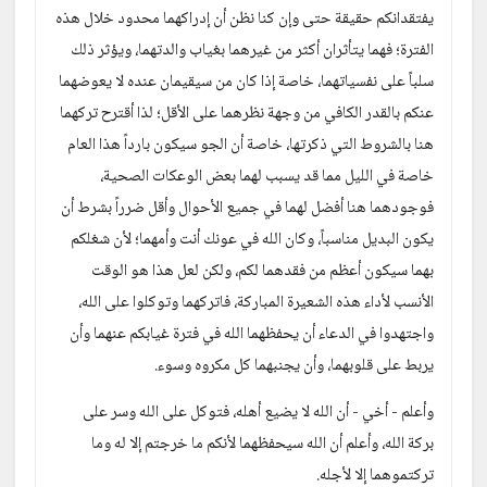
يفتقدانكم حقيقة حتى وإن كنا نظن أن إدراكهما محدود خلال هذه 
الفترة؛ فهما يتأثران أكثر من غيرهما بغياب والدتهما، ويؤثر ذلك 
سلباً على نفسياتهما، خاصة إذا كان من سيقيمان عنده لا يعوضهما 
عنكم بالقدر الكافي من وجهة نظرهما على الأقل؛ لذا أقترح تركهما 
هنا بالشروط التي ذكرتها، خاصة أن الجو سيكون بارداً هذا العام 
خاصة في الليل مما قد يسبب لهما بعض الوعكات الصحية، 
فوجودهما هنا أفضل لهما في جميع الأحوال وأقل ضرراً بشرط أن 
يكون البديل مناسباً، وكان الله في عونك أنت وأمهما؛ لأن شغلكم 
بهما سيكون أعظم من فقدهما لكم، ولكن لعل هذا هو الوقت 
الأنسب لأداء هذه الشعيرة المباركة، فاتركهما وتوكلوا على الله، 
واجتهدوا في الدعاء أن يحفظهما الله في فترة غيابكم عنهما وأن 
يربط على قلوبهما، وأن يجنبهما كل مكروه وسوء.
وأعلم - أخي - أن الله لا يضيع أهله، فتوكل على الله وسر على 
بركة الله، وأعلم أن الله سيحفظهما لأنكم ما خرجتم إلا له وما 
تركتموهما إلا لأجله.