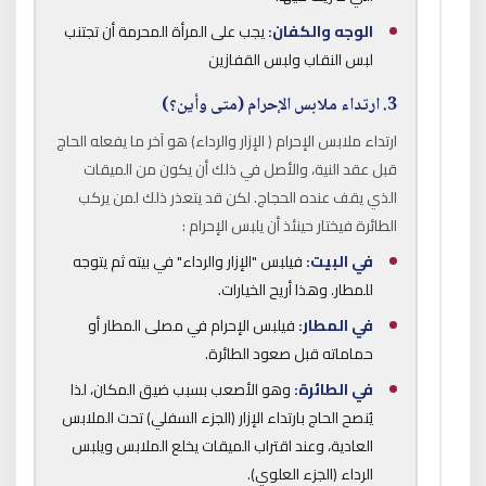
الوجه والكفان:
يجب على المرأة المحرمة أن تجتنب
لبس النقاب ولبس القفازين
3. ارتداء ملابس الإحرام (متى وأين؟)
ارتداء ملابس الإحرام ( الإزار والرداء) هو آخر ما يفعله الحاج
قبل عقد النية، والأصل في ذلك أن يكون من الميقات
الذي يقف عنده الحجاج. لكن قد يتعذر ذلك لمن يركب
الطائرة فيختار حينئذ أن يلبس الإحرام :
في البيت:
فيلبس "الإزار والرداء" في بيته ثم يتوجه
للمطار. وهذا أريح الخيارات.
في المطار:
فيلبس الإحرام في مصلى المطار أو
حماماته قبل صعود الطائرة.
في الطائرة:
وهو الأصعب بسبب ضيق المكان، لذا
يُنصح الحاج بارتداء الإزار (الجزء السفلي) تحت الملابس
العادية، وعند اقتراب الميقات يخلع الملابس ويلبس
الرداء (الجزء العلوي).