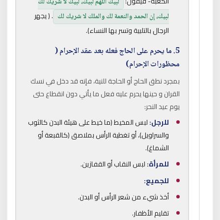
الكعبة- فيقول:
لبيك اللهم لبيك، لبيك لا شريك لك
. ( يجهر
لبيك، إن الحمد والنعمة لك والملك لا شريك لك
الرجال بالتلبية وتسر بها النساء).
5. ما يحرم على الحاج فعله بعد عقد الإحرام (
محظورات الإحرام)
بمجرد نطق الحاج أو الحاجة للنية، فإنه قد دخل في نسك
القران و حينها يحرم عليه فعل ما يأتي دون انقطاع حتى
يوم عيد النحر:
للرجل:
لبس المخيط (ما خيط على هيئة البدن كالثوب
والسراويل)، أو تغطية الرأس بملاصق (كالقبعة أو
الشماغ).
للمرأة:
لبس النقاب أو القفازين.
للجميع:
أخذ شيء من شعر الرأس أو البدن.
تقليم الأظفار.