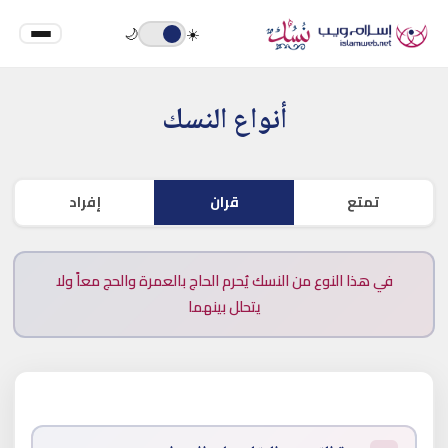
🌙
☀️
أنواع النسك
تمتع
قران
إفراد
في هذا النوع من النسك يُحرم الحاج بالعمرة والحج معاً ولا
يتحلل بينهما