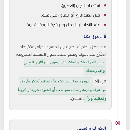
استخدام الطيب (العطور).
قتل الصيد البري أو التعاون على قتله.
عقد النكاح، أو الجماع ومباشرة الزوجة بشهوة.
6. دخول مكة:
فإذا وصلَ الحاج أو الحاجة إلى المسجد الحرام يقدِّمْ رجله
اليُمْنَى عند دخوله ويدعو بدعاء دخول المسجد المعروف:
بسم الله والصلاة والسلام على رسول الله، اللهم افتح لي
.
أبواب رحمتك
فإن زاد:
اللهم زد هذا البيت تشريفاً وتعظيماً وتكريماً، وزد
من شرفه وكرمه وعظمه ممن حجه أو اعتمره تشريفاً وتكريماً
. فحسن.
وتعظيماً وبراً
الطواف والسعي