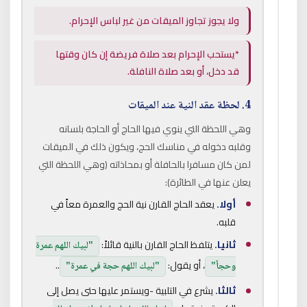
ولا يجوز تجاوز الميقات من غير لباس الإحرام.
*يستحب الإحرام بعد صلاة فريضة إن كان وقتها
قد دخل، أو بعد صلاة النافلة.
4. لحظة عقد النية عند الميقات
وهي اللحظة التي ينوي فيها الحاج أو الحاجة بلسانه
وقلبه دخوله في مناسك الحج، ويكون ذلك في الميقات
لمن كان مسافرا بالحافلة أو بمحاذاته (وهي اللحظة التي
يعلن عنها في الطائرة):
أولا.
يعقد الحاج القارن نية الحج والعمرة معاً في
قلبه.
ثانيا.
يتلفظ الحاج القارن بالنية قائلاً:
"لبيك اللهم عمرة
، أو يقول:
..
وحجاً"
"لبيك اللهم حجة في عمرة"
ثالثا.
يشرع في التلبية -ويستمر عليها حتى يصل إلى