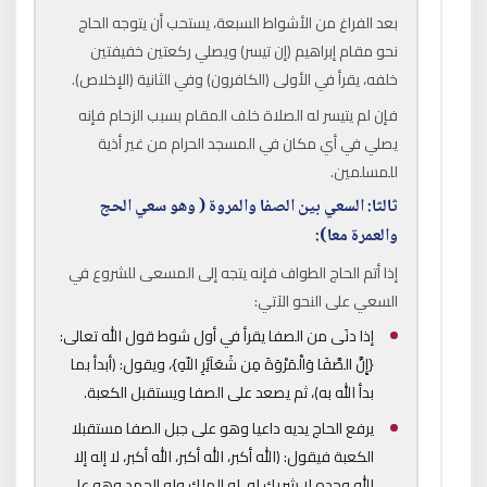
بعد الفراغ من الأشواط السبعة، يستحب أن يتوجه الحاج
نحو مقام إبراهيم (إن تيسر) ويصلي ركعتين خفيفتين
خلفه، يقرأ في الأولى (الكافرون) وفي الثانية (الإخلاص).
فإن لم يتيسر له الصلاة خلف المقام بسبب الزحام فإنه
يصلي في أي مكان في المسجد الحرام من غير أذية
للمسلمين.
ثالثا: السعي بين الصفا والمروة ( وهو سعي الحج
والعمرة معا):
إذا أتم الحاج الطواف فإنه يتجه إلى المسعى للشروع في
السعي على النحو الآتي:
إذا دنَى من الصفا يقرأ في أول شوط قول الله تعالى:
{إِنَّ الصَّفَا وَالْمَرْوَةَ مِن شَعَآئِرِ اللّهِ}، ويقول: (أبدأ بما
بدأ الله به)، ثم يصعد على الصفا ويستقبل الكعبة.
يرفع الحاج يديه داعيا وهو على جبل الصفا مستقبلا
الكعبة فيقول: (الله أكبر، الله أكبر، الله أكبر، لا إله إلا
الله وحده لا شريك له، له الملك وله الحمد وهو على