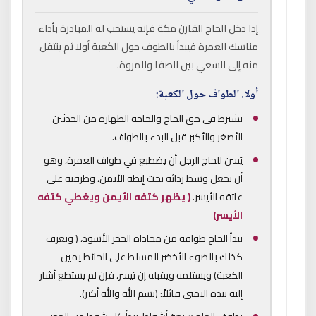
إذا دخل الحاج القارن مكة فإنه يستحب له المبادرة بأداء
مناسك العمرة فيبدأ بالطوف حول الكعبة أولا ثم ينتقل
منه إلى السعي بين الصفا والمروة.
أولا.
الطواف حول الكعبة:
يشترط في حق الحاج والحاجة الطهارة من الحدثين
الأصغر والأكبر قبل البدء بالطواف.
يُسن للحاج الرجل أن يضطبع في طواف العمرة، وهو
أن يجعل وسط ردائه تحت إبطه الأيمن، وطرفيه على
عاتقه الأيسر.
( يظهر كتفه الأيمن ويغطي كتفه
الأيسر)
يبدأ الحاج طوافه من محاذاة الحجر الأسود، ( ويعرف
كذلك بالضوء الأخضر المسلط على الحائط يمين
الكعبة) ويستلمه ويقبله إن تيسر، فإن لم يستطع أشار
إليه بيده اليمنى قائلاً: (بسم الله والله أكبر).