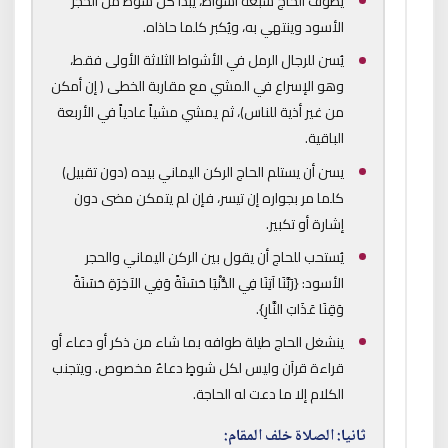
يطوف الحاج سبعة أشواط، يبدأ كل شوط من الحجر
الأسود وينتهي به، ويُكبر كلما حاذاه.
يُسن للرجال الرمل في الأشواط الثلاثة الأولى فقط،
وهو الإسراع في المشي مع مقاربة الخطى ( إن أمكن
من غير أذية للناس)، ثم يمشي مشياً عادياً في الأربعة
الباقية.
يسن أن يستلم الحاج الركن اليماني بيده (دون تقبيل)
كلما مر بجواره إن تيسر، فإن لم يتمكن مضى دون
إشارة أو تكبير.
يُستحب للحاج أن يقول بين الركن اليماني والحجر
الأسود: {رَبَّنَا آتِنَا فِي الدُّنْيَا حَسَنَةً وَفِي الآخِرَةِ حَسَنَةً
وَقِنَا عَذَابَ النَّارِ}.
ينشغل الحاج طيلة طوافه بما شاء من ذكر أو دعاء أو
قراءة قرآن وليس لكل شوطٍ دعاءٌ مخصوص. ويتجنب
الكلام إلا ما دعت له الحاجة.
ثانيا: الصلاة خلف المقام: