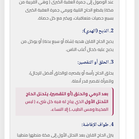
عند الوصول إلى جمرة العقبة الكبرى ( وهي القريبة من
مكة) يقطع الحاج التلبية ويرمي جمرة العقبة الكبرى
بسبع حصيات متعاقبات، ويكبر مع كل حصاة.
2. الذبح (الهدي):
يذبح الحاج القارن هديه (شاة أو سبع بدنة) أو يوكل من
يذبح عليه كحال أغلب الناس.
3. الحلق أو التقصير:
يحلق الحاج رأسه أو يقصره (والحلق أفضل للرجال)،
وللمرأة تقصير قدر أنملة.
بعد الرمي والحلق (أو التقصير)، يتحلل الحاج
التحلل الأول
الذي يباح له فيه كل شيء ( لبس
المخيط ومس الطيب..) إلا النساء.
4. طواف الإفاضة:
ينزل الحاج القارن بعد التحلل الأول إلى مكة متطهرا متطيبا