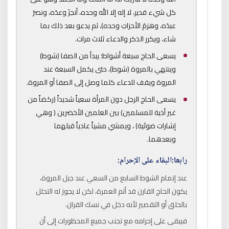
كل شيء قدير، لا إله إلا الله وحده، أنجزَ وعدَه، ونصرَ
عبدَه، وهزمَ الأحزابَ وحده)، ثم يدعو بعد ذلك بما
شاء، ويكرر الذكر والدعاء ثلاث مرات.
يسعى الحاج سبعة أشواط؛ يبدأ من الصفا (شوط)
وينتهي بالمروة (شوط)، حتى يكمل السبعة عند
المروة ويقف للدعاء كلما وصل إلى الصفا أو المروة.
يسعى الحاج الرجل دون المرأة سعياً شديداً (ركضاً من
غير أذية للمسلمين) بين العلمين الأخضرين ( وهي
إشارات ضوئية) ، ويمشي مشياً عادياً قبلهما
وبعدهما.
رابعا:البقاء على الإحرام:
عند إتمام الشوط السابع من السعي عند جبل المروة،
يكون الحاج القارن قد أتم العمرة، لكن لا يجوز له التحلل
بالحلق أو التقصير لأنه دخل في نسك القران.
فيبقى على إحرامه مع تجنب جميع المحظورات إلى أن