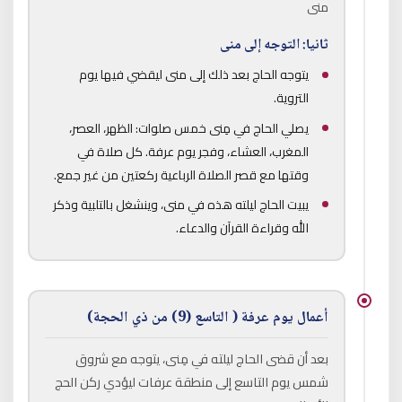
منى
ثانيا: التوجه إلى منى
يتوجه الحاج بعد ذلك إلى منى ليقضي فيها يوم
التروية.
يصلي الحاج في مِنى خمس صلوات: الظهر، العصر،
المغرب، العشاء، وفجر يوم عرفة. كل صلاة في
وقتها مع قصر الصلاة الرباعية ركعتين من غير جمع.
يبيت الحاج ليلته هذه في منى، وينشغل بالتلبية وذكر
الله وقراءة القرآن والدعاء.
أعمال يوم عرفة ( التاسع (9) من ذي الحجة)
بعد أن قضى الحاج ليلته في مِنى، يتوجه مع شروق
شمس يوم التاسع إلى منطقة عرفات ليؤدي ركن الحج