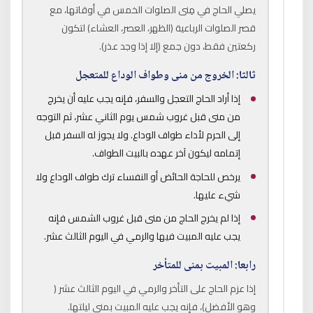
يصلي الحاج في مِنى الصلوات الخمس في أوقاتها، مع
قصر الصلوات الرباعية (الظهر، العصر، العشاء) لتكون
ركعتين فقط، دون جمع (إلا إذا وجد عذر).
ثالثا: الخروج من منى وطواف الوداع للمتعجل
إذا أراد الحاج التعجل والسفر، فإنه يجب عليه أن يخرج
من منى قبل غروب شمس يوم الثاني عشر، ثم التوجه
إلى الحرم لأداء طواف الوداع. ولا يجوز له السفر قبل
إتمامه ليكون آخر عهده بالبيت الطواف.
يرخص للحاجة الحائض أو النفساء ترك طواف الوداع ولا
شيء عليها.
إذا لم يخرج الحاج من منى قبل غروب الشمس فإنه
يجب عليه المبيت فيها والرمي في اليوم الثالث عشر.
رابعا: المبيت بمنى للمتأخر
إذا عزم الحاج على التأخر والرمي في اليوم الثالث عشر (
وهو الأفضل)، فإنه يجب عليه المبيت بمنى ليلتها.