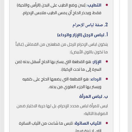
التطيب:
يُسن وضع الطيب على البدن (الرأس واللحية)
فقط، ويحذر الحاج أن يمس الطيب ملابس الإحرام.
2. صفة لباس الإحرام
أ. لباس الرجل (الإزار والرداء)
يتكون لباس الإحرام للرجل من قطعتين من القماش (غالباً
ما تكون باللون الأبيض):
الإزار:
هو القطعة التي يستر بها الحاج أسفل بدنه (من
السرة إلى ما تحت الركبة).
الرداء:
هو القطعة التي يضعها الحاج على كتفيه
ويستر بها الجزء العلوي من بدنه.
ب. لباس المرأة
ليس للمرأة لباس محدد للإحرام، بل لها حرية الاختيار ضمن
الضوابط التالية:
الثياب الساترة:
تلبس ما شاءت من الثياب الساترة
التي لا زينة فيها.