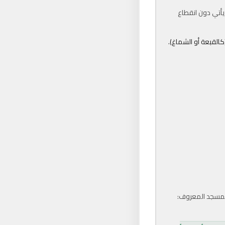
 يأتي دون انقطاع
القبعة أو الشماغ).
 المسجد المعروف: