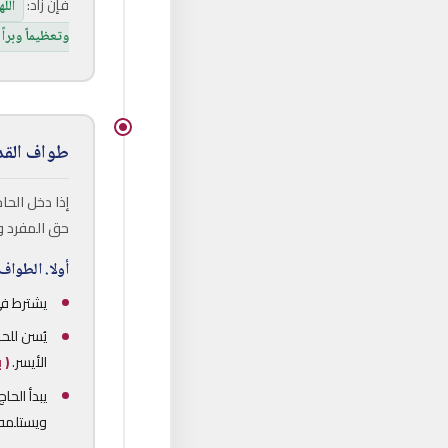
فإن زاد:
الل
وتعظيماً وبراً
طواف القد
إذا دخل الح
حق المفرد و
أولا.
الطواف 
يشترط في
يُسن للح
الأيسر.
( 
يبدأ الح
ويستلمه و