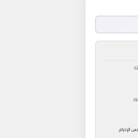
ئة
ور:
س الإحرام.