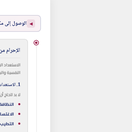
الوصول إلى مك
◀
الإحرام من
الاستعداد الب
النفسية والب
1. الاستعداد في البيت (قبل المغادرة)
لا بد للحاج أ
النظافة
الاغتسا
التطيب: