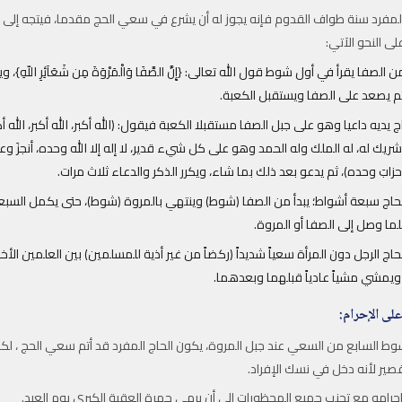
ج المفرد سنة طواف القدوم فإنه يجوز له أن يشرع في سعي الحج مقدما، فيتجه إل
 النحو الآتي:
ن الصفا يقرأ في أول شوط قول الله تعالى: {إِنَّ الصَّفَا وَالْمَرْوَةَ مِن شَعَآئِرِ اللّهِ}، و
 ثم يصعد على الصفا ويستقبل الكعبة.
ج يديه داعيا وهو على جبل الصفا مستقبلا الكعبة فيقول: (الله أكبر، الله أكبر، الله أكبر،
ريك له، له الملك وله الحمد وهو على كل شيء قدير، لا إله إلا الله وحده، أنجزَ وعدَ
حزابَ وحده)، ثم يدعو بعد ذلك بما شاء، ويكرر الذكر والدعاء ثلاث مرات.
اج سبعة أشواط؛ يبدأ من الصفا (شوط) وينتهي بالمروة (شوط)، حتى يكمل السبع
لما وصل إلى الصفا أو المروة.
اج الرجل دون المرأة سعياً شديداً (ركضاً من غير أذية للمسلمين) بين العلمين ال
 ويمشي مشياً عادياً قبلهما وبعدهما.
على الإحرام:
شوط السابع من السعي عند جبل المروة، يكون الحاج المفرد قد أتم سعي الحج ، لكن ل
قصير لأنه دخل في نسك الإفراد.
رامه مع تجنب جميع المحظورات إلى أن يرمي جمرة العقبة الكبرى يوم العيد.