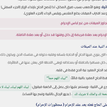
رة:
وهو الأصعب بسبب ضيق المكان، لذا يُنصح الحاج بارتداء الإزار (الجزء السفلي)
وعند اقتراب الميقات يخلع الملابس ويلبس الرداء (الجزء العلوي).
جاوز الميقات من غير لباس الإحرام.
إحرام بعد صلاة فريضة إن كان وقتها قد دخل، أو بعد صلاة النافلة.
لتي ينوي فيها الحاج أو الحاجة بلسانه وقلبه دخوله في مناسك الحج، ويكون ذلك
كان مسافرا بالحافلة أو بمحاذاته (وهي اللحظة التي يعلن عنها في الطائرة):
 الحاج المفرد نية الحج فقط في قلبه.
ظ الحاج المفرد بالنية قائلاً:
"لبيك اللهم حجاً"
ع في التلبية -ويستمر عليها حتى يصل إلى الكعبة فيقول:
لبيك اللهم لبيك، لبيك لا
. ( يجهر الرجال بالتلبية وتسر بها النساء).
نعمة لك والملك لا شريك لك