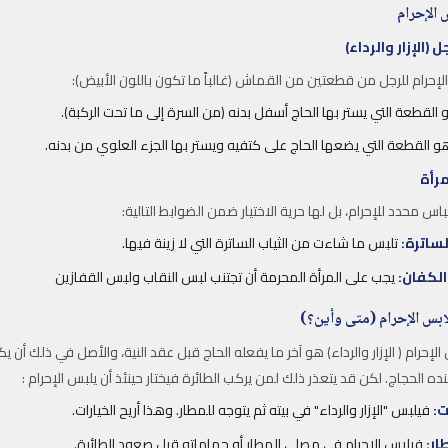
 (الإزار والرداء)
لإحرام للرجل من قطعتين من القماش (غالباً ما تكون باللون الأبيض):
القطعة التي يستر بها الحاج أسفل بدنه (من السرة إلى ما تحت الركبة).
 القطعة التي يضعها الحاج على كتفيه ويستر بها الجزء العلوي من بدنه.
مرأة
اس محدد للإحرام، بل لها حرية الاختيار ضمن الضوابط التالية:
لساترة:
تلبس ما شاءت من الثياب الساترة التي لا زينة فيها.
الكفان:
يجب على المرأة المحرمة أن تجتنب لبس النقاب ولبس القفازين
الإحرام ( الإزار والرداء) هو آخر ما يفعله الحاج قبل عقد النية، والأصل في ذلك أن 
 الحجاج. لكن قد يتعذر ذلك لمن يركب الطائرة فيختار حينئذ أن يلبس الإحرام :
ت:
فيلبس "الإزار والرداء" في بيته ثم يتوجه للمطار. وهذا أريح الخيارات.
ار:
فيلبس الإحرام في مصلى المطار أو حماماته قبل صعود الطائرة.