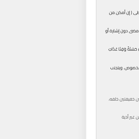
خطى ( إن أمكن من
ن مضى دون إشارة أو
سَنَةً وَقِنَا عَذَابَ
 مخصوص. ويتجنب
ين خفيفتين خلفه،
 غير أذية