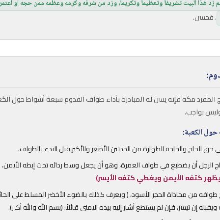
هم زد هذا البيت تشريفاً وتعظيماً وتكريماً، وزد من شرفه وكرمه وعظمه ممن حجه أو اعتمره 
. فحسن.
وم:
اج المفرد مكة فإنه يسن له المبادرة بأداء طواف القدوم سبعة أشواط حول الك
ليس بواجب.
حول الكعبة:
 حق الحاج والحاجة الطهارة من الحدثين الأصغر والأكبر قبل البدء بالطواف.
اج الرجل أن يضطبع في طواف العمرة، وهو أن يجعل وسط ردائه تحت إبطه الأيمن، 
يظهر كتفه الأيمن ويغطي كتفه الأيسر)
اج طوافه من محاذاة الحجر الأسود، ( ويعرف كذلك بالضوء الأخضر المسلط على الحائ
يقبله إن تيسر، فإن لم يستطع أشار إليه بيده اليمنى قائلاً: (بسم الله والله أكبر).