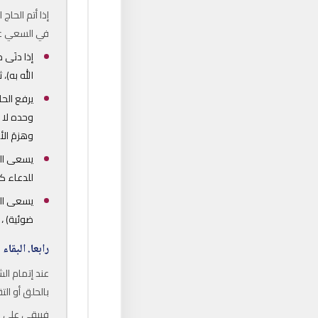
إذا أتم الحا
في السعي على
إذا دنَى م
الله به)،
يرفع الحا
وحده لا ش
وهزمَ الأ
يسعى الح
للدعاء ك
يسعى الح
ضوئية) ،
رابعا.
البقاء 
عند إتمام ال
بالحلق أو الت
فيبقى على إح