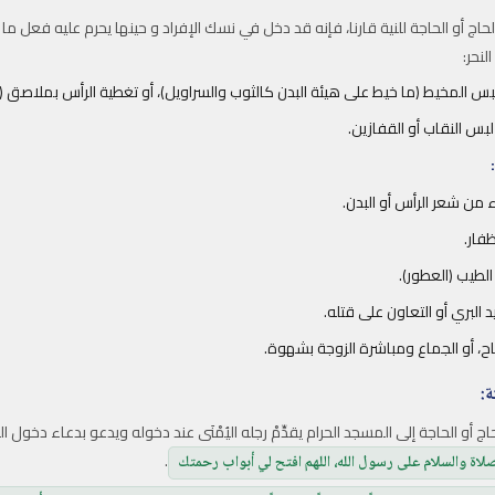
اج أو الحاجة للنية قارنا، فإنه قد دخل في نسك الإفراد و حينها يحرم عليه فعل ما
لنحر:
س المخيط (ما خيط على هيئة البدن كالثوب والسراويل)، أو تغطية الرأس بملاصق (ك
بس النقاب أو القفازين.
من شعر الرأس أو البدن.
ظفار.
لطيب (العطور).
 البري أو التعاون على قتله.
اح، أو الجماع ومباشرة الزوجة بشهوة.
اج أو الحاجة إلى المسجد الحرام يقدِّمْ رجله اليُمْنَى عند دخوله ويدعو بدعاء دخول
.
صلاة والسلام على رسول الله، اللهم افتح لي أبواب رحمتك