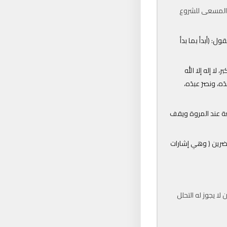
ى المسعى للشروع
يقول: (أبدأ بما بدأ
 لا إله إلا الله
ه، ونصرَ عبدَه،
ة عند المروة ويقف
أخضرين ( وهي إشارات
ا يجوز له التحلل