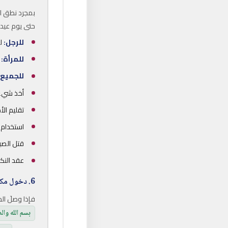
بمجرد نطق الح
حتى يوم عيد ا
للرجل:
لب
للمرأة:
ل
للجميع:
أخذ شيء 
تقليم الأ
استخدام ا
قتل الصيد
عقد النك
6. دخول مكة:
فإذا وصلَ الح
بسم الله وال