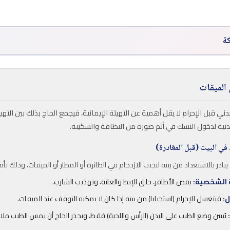
ة
 الميقات
دني قبل الإحرام لا يقل أهمية عن التهيئة الإيمانية، فيجمع الحاج بذلك بين التهي
دنية لدخول النسك في أتم صورة من النظافة والسكينة.
ن يبادر بالاستعداد من بيته لتجنب الازدحام في الطائرة أو المطار أو الميقات، وذلك بأم
 الشخصية:
بقص الأظافر، حلق الإبط والعانة، وتهذيب الشارب.
ل:
فيتغسل للإحرام (استحبابا) من بيته إذا كان لا يمكنه التوقف عند الميقات.
يُسن وضع الطيب على البدن (الرأس واللحية) فقط، ويحذر الحاج أن يمس الطيب ملاب