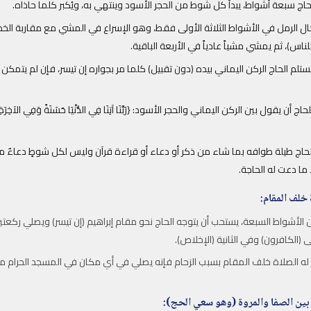
اج سبعة أشواط، يبدأ كل شوط من الحجر الأسود وينتهي به، ويُكبر كلما حاذاه.
جال الرمل في الأشواط الثلاثة الأولى فقط، وهو الإسراع في المشي مع مقاربة ال
للناس)، ثم يمشي مشياً عادياً في الأربعة الباقية.
ستلم الحاج الركن اليماني بيده (دون تقبيل) كلما مر بجواره إن تيسر، فإن لم يتمك
ج أن يقول بين الركن اليماني والحجر الأسود: {رَبَّنَا آتِنَا فِي الدُّنْيَا حَسَنَةً وَفِي الآخِرَةِ حَ
حاج طيلة طوافه بما شاء من ذكر أو دعاء أو قراءة قرآن وليس لكل شوطٍ دعاءٌ
ا ما دعت له الحاجة.
 خلف المقام:
ن الأشواط السبعة، يستحب أن يتوجه الحاج نحو مقام إبراهيم (إن تيسر) ويصلي ركعت
ى (الكافرون) وفي الثانية (الإخلاص).
 له الصلاة خلف المقام بسبب الزحام فإنه يصلي في أي مكان في المسجد الحرام من
 بين الصفا والمروة (وهو سعي الحج):