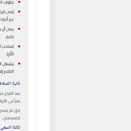
يطوف الح
يُسن للر
غير أذية 
يسن أن ي
تكبير.
يُستحب للحا
النَّارِ}.
ينشغل ال
الكلام إل
ثانيا: الصلاة
بعد الفراغ م
يقرأ في الأول
فإن لم يتيسر
للمسلمين.
ثالثا: السعي