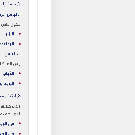
2. صفة لباس الإحرام
أ. لباس الرجل
يتكون لباس ا
الإزار:
هو 
الرداء:
هو
ب. لباس ال
ليس للمرأة لب
الثياب ا
الوجه و
3. ارتداء ملابس الإحرام (متى وأين؟)
ارتداء ملابس 
الذي يقف عنده
في البي
في المط