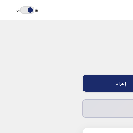
🌙
☀️
إفراد