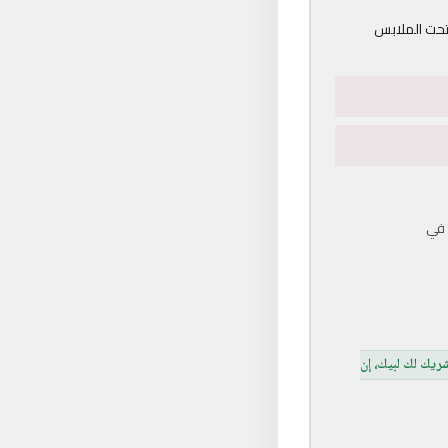
 تحت الملابس
 في
 شريك لك لبيك، إن