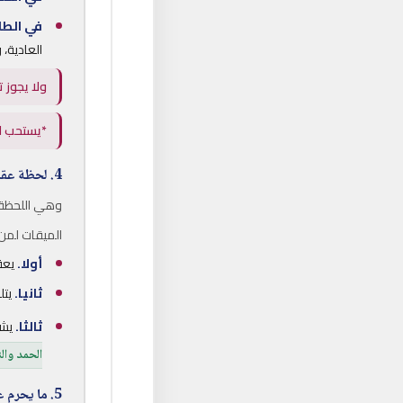
في الطائ
العادية، 
ولا يجوز ت
*يستحب ال
4. لحظة عقد النية عند الميقات
وهي اللحظة ا
الميقات لمن 
أولا.
يعقد
ثانيا.
يتلف
ثالثا.
يشر
الحمد وال
5. ما يحرم على الحاج فعله بعد عقد الإحرام ( محظورات الإحرام)