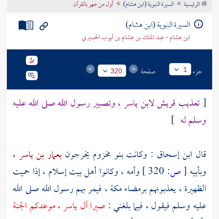
الرئيسية
السيرة النبوية (ابن هشام)
أول من جهر بالقرآن
تراجم الأعلام
السيرة النبوية (ابن هشام)
ابن هشام - عبد الملك بن هشام بن أيوب الحميري
جزء
صفحة
1
320
[
تعذيب
قريش
لابن ياسر ، وتصبير رسول الله صلى الله عليه
وسلم له
]
قال
ابن إسحاق
: وكانت
بنو مخزوم
يخرجون
بعمار بن ياسر
،
وبأبيه
[
ص:
320 ]
وأمه ، وكانوا أهل بيت إسلام ، إذا حميت
الظهيرة ، يعذبونهم برمضاء
مكة
، فيمر بهم رسول الله صلى الله
عليه وسلم فيقول ، فيما بلغني :
صبرا آل ياسر ، موعدكم الجنة