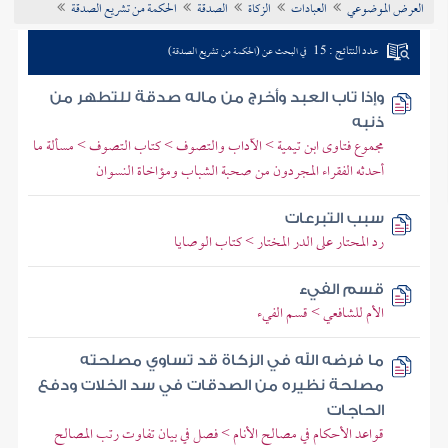
العرض الموضوعي
العبادات
الزكاة
الصدقة
الحكمة من تشريع الصدقة
تراجم الأعلام
عدد النتائج : 15
في البحث عن (الحكمة من تشريع الصدقة)
وإذا تاب العبد وأخرج من ماله صدقة للتطهر من
ذنبه
مجموع فتاوى ابن تيمية > الآداب والتصوف > كتاب التصوف > مسألة ما
أحدثه الفقراء المجردون من صحبة الشباب ومؤاخاة النسوان
سبب التبرعات
رد المحتار على الدر المختار > كتاب الوصايا
قسم الفيء
الأم للشافعي > قسم الفيء
ما فرضه الله في الزكاة قد تساوي مصلحته
مصلحة نظيره من الصدقات في سد الخلات ودفع
الحاجات
قواعد الأحكام في مصالح الأنام > فصل في بيان تفاوت رتب المصالح