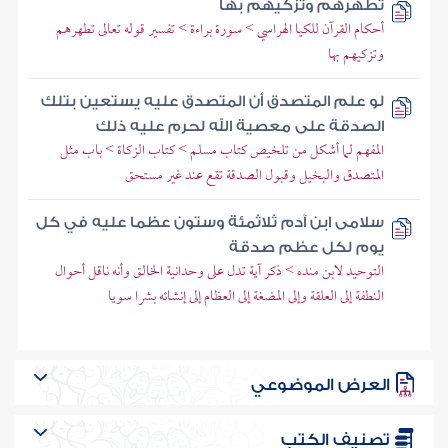
تطهرهم وتزكيهم بها
أحكام القرآن للكيا الهراسي > سورة براءة > تفسير قوله تعالى تطهرهم
وتزكيهم بها
لو علم المتصدق أن المتصدق عليه يستعين بتلك
الصدقة على معصية الله لحرم عليه ذلك
المفهم لما أشكل من تلخيص كتاب مسلم > كتاب الزكاة > باب مثل
المتصدق والبخيل وقبول الصدقة تقع عند غير مستحق
سلامى ابن آدم ثلاثمئة وستون عظما عليه في كل
يوم لكل عظم صدقة
التوحيد لابن منده > ذكر آية تدل على وحدانية الخالق وأنه ناقل أحوال
النطفة إلى العلقة وإلى المضغة إلى العظام إلى إنشائه بشرا سويا
العرض الموضوعي
تصنيف الكتب