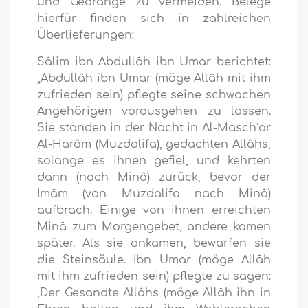
und Gedränge zu vermeiden. Belege
hierfür finden sich in zahlreichen
Überlieferungen:
Sâlim ibn Abdullâh ibn Umar berichtet:
„Abdullâh ibn Umar (möge Allâh mit ihm
zufrieden sein) pflegte seine schwachen
Angehörigen vorausgehen zu lassen.
Sie standen in der Nacht in Al-Masch‘ar
Al-Harâm (Muzdalifa), gedachten Allâhs,
solange es ihnen gefiel, und kehrten
dann (nach Minâ) zurück, bevor der
Imâm (von Muzdalifa nach Minâ)
aufbrach. Einige von ihnen erreichten
Minâ zum Morgengebet, andere kamen
später. Als sie ankamen, bewarfen sie
die Steinsäule. Ibn Umar (möge Allâh
mit ihm zufrieden sein) pflegte zu sagen:
‚Der Gesandte Allâhs (möge Allâh ihn in