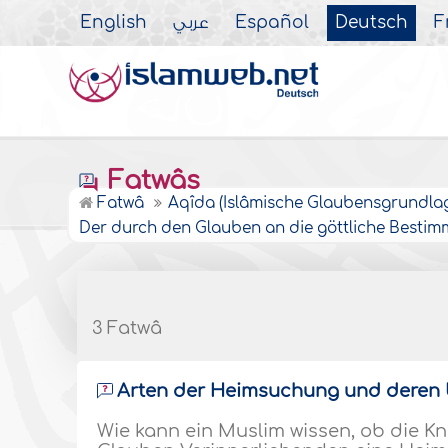
English
عربي
Español
Deutsch
F
Fatwâs
Fatwâ
Aqîda (Islâmische Glaubensgrundla
Der durch den Glauben an die göttliche Best
3 Fatwâ
Arten der Heimsuchung und deren
Wie kann ein Muslim wissen, ob die K