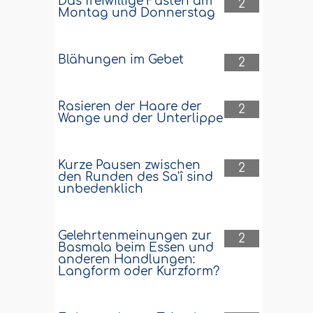
Das freiwillige Fasten am
2
Montag und Donnerstag
Blähungen im Gebet
2
Rasieren der Haare der
2
Wange und der Unterlippe
Kurze Pausen zwischen
2
den Runden des Sa'î sind
unbedenklich
Gelehrtenmeinungen zur
2
Basmala beim Essen und
anderen Handlungen:
Langform oder Kurzform?