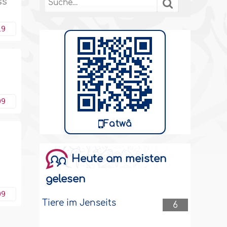
ss
19
09
Fatwâ
Heute am meisten
gelesen
09
Tiere im Jenseits
6