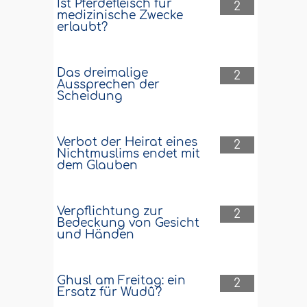
Ist Pferdefleisch für
2
medizinische Zwecke
erlaubt?
Das dreimalige
2
Aussprechen der
Scheidung
Verbot der Heirat eines
2
Nichtmuslims endet mit
dem Glauben
Verpflichtung zur
2
Bedeckung von Gesicht
und Händen
Ghusl am Freitag: ein
2
Ersatz für Wudû?