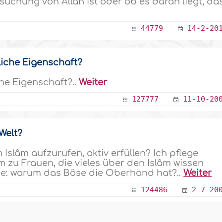
uchung von Allâh ist oder ob es daran liegt, da
44779
14-2-20
fliche Eigenschaft?
che Eigenschaft?..
Weiter
127777
11-10-20
Welt?
Islâm aufzurufen, aktiv erfüllen? Ich pflege
m zu Frauen, die vieles über den Islâm wissen
rage: warum das Böse die Oberhand hat?..
Weiter
124486
2-7-20