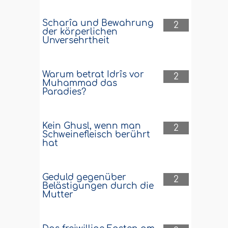
Scharîa und Bewahrung
2
der körperlichen
Unversehrtheit
Warum betrat Idrîs vor
2
Muhammad das
Paradies?
Kein Ghusl, wenn man
2
Schweinefleisch berührt
hat
Geduld gegenüber
2
Belästigungen durch die
Mutter