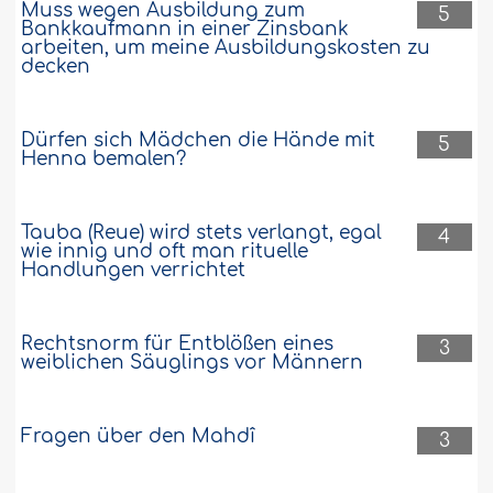
Lebendige
Muss wegen Ausbildung zum
5
Bankkaufmann in einer Zinsbank
Allâh erwies mir die Gunst, in den letzten
arbeiten, um meine Ausbildungskosten zu
zehn Ramadân-Tagen eine ´Umra
decken
verrichten zu können. Ich möchte Sie
nun fragen, ob mir für jedes Mal eine
´Umra angerechnet wird. Ich meine
Dürfen sich Mädchen die Hände mit
5
damit, ob mir sechs ´Umras
Henna bemalen?
gutgeschrieben werden, wenn ich sechs
Tage in Makka bleibe und jeden Tag eine
´Umra durchführe oder nur eine `Umra?
Tauba (Reue) wird stets verlangt, egal
4
Darf ich..
Weiter
wie innig und oft man rituelle
Handlungen verrichtet
128858
9-11-2009
Rechtsnorm für Entblößen eines
3
weiblichen Säuglings vor Männern
Fragen über den Mahdî
3