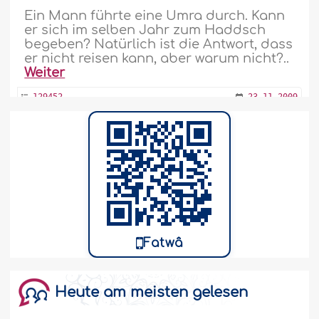
Ein Mann führte eine Umra durch. Kann
er sich im selben Jahr zum Haddsch
begeben? Natürlich ist die Antwort, dass
er nicht reisen kann, aber warum nicht?..
Weiter
129452
23-11-2009
Kann der ´Umra-Pilger mehr als eine ´Umra
in einem Ihrâm vollziehen?
Kann der ´Umra-Pilger zwei oder mehr
´Umras in einem Ihrâm vollziehen, ohne
dabei den jeweiligen Ihrâm zu
beenden?..
Weiter
Fatwâ
128985
12-11-2009
Heute am meisten gelesen
Verrichten der `Umra für Verstorbene oder