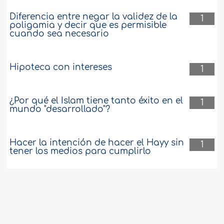
Diferencia entre negar la validez de la
1
poligamia y decir que es permisible
cuando sea necesario
Hipoteca con intereses
1
¿Por qué el Islam tiene tanto éxito en el
1
mundo "desarrollado"?
Hacer la intención de hacer el Hayy sin
1
tener los medios para cumplirlo
Características y virtudes de Bilal, que
1
Al-lah esté complacido con él