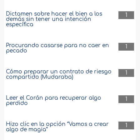
sus difuntos
Dictamen sobre hacer el bien a los
1
Assalamu alaikum. Una hermana que
demás sin tener una intención
específica
vive en occidente hace la siguiente
pregunta: “¿Qué pasa cuando una
persona tiene que viajar al exterior y
sabe que su muerte está próxima? ¿Qué
Procurando casarse para no caer en
1
consejo pueden dar a los musulmanes
pecado
que asumen que lo más seguro es que
morirán en el exterior, y que quieren
prepararse..
más
Cómo preparar un contrato de riesgo
1
compartido (Mudaraba)
109273
14-6-2008
Leer el Corán para recuperar algo
1
perdido
Hizo clic en la opción “Vamos a crear
1
algo de magia”