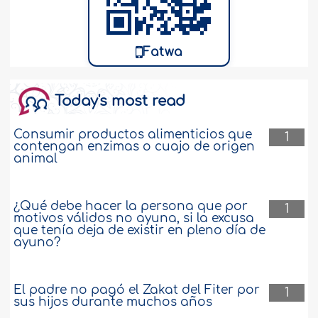
cadáver de una mujer muerta? 2. ¿Ella
debe hacer Al Gusl después de lavar el
cadáver? He leído un Hadiz que trata
este asunto, donde se menciona que el
Fatwa
Profeta, sallallaahu ‘alayhi wa sallam,
ordenó a ‘Ali, que Al-lah esté complacido
con él, lavar el cadáver..
más
Today's most read
110258
14-7-2008
Consumir productos alimenticios que
1
contengan enzimas o cuajo de origen
animal
¿Quiénes deben lavar el cuerpo de una
difunta?
¿Está permitido que un hijo lave el
¿Qué debe hacer la persona que por
1
cuerpo de su madre cuando esta
motivos válidos no ayuna, si la excusa
muere?..
más
que tenía deja de existir en pleno día de
ayuno?
107023
15-6-2008
El padre no pagó el Zakat del Fiter por
1
sus hijos durante muchos años
Cómo prepararse para la muerte, y las
obligaciones de los musulmanes para con