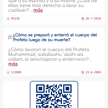
que a su esposa y a su madre. ¿Cuál de
ellas tiene más derecho a lavar su
cadáver? ..
más
95156
26-7-2018
¿Cómo se preparó y enterró el cuerpo del
Profeta luego de su muerte?
¿Cómo lavaron el cuerpo del Profeta
Muhammad, sallallaahu ‘alaihi wa
sallam, lo amortajaron y enterraron? ..
más
123988
23-6-2009
Que una mujer menstruante lave al
difunto
1. ¿Se permite a la menstruante lavar el