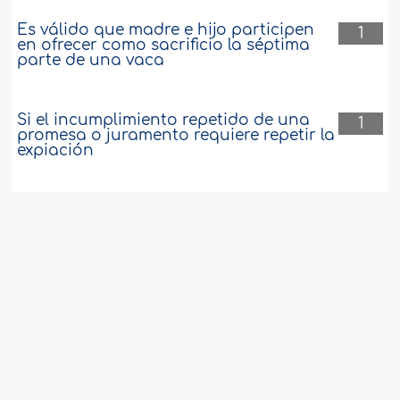
Es válido que madre e hijo participen
1
en ofrecer como sacrificio la séptima
parte de una vaca
Si el incumplimiento repetido de una
1
promesa o juramento requiere repetir la
expiación
Recitar en voz alta durante la oración
1
de Ad-Duha
El uso de la henna (tinte natural)
1
Acuerdo de servicio