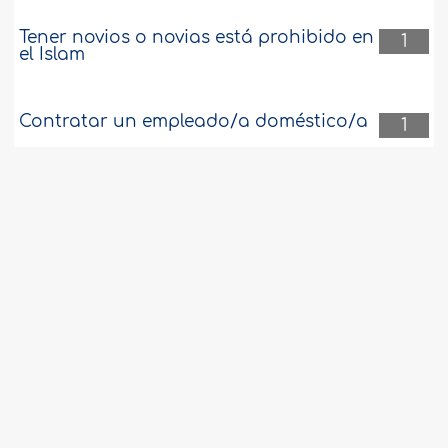
Tener novios o novias está prohibido en
1
el Islam
Contratar un empleado/a doméstico/a
1
Colores recomendados, no
1
recomendados y prohibidos en la
vestimenta de hombres y mujeres
Expiación por los días de ayuno
1
perdidos de una gestante
Hospital que solicita a los pacientes
1
realizarse exámenes innecesarios