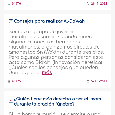
94976
26-7-2018
Consejos para realizar Al-Da‘wah
Somos un grupo de jóvenes
musulmanes suníes. Cuando muere
alguno de nuestros hermanos
musulmanes, organizamos círculos de
amonestación (Wa’dh) durante tres días.
Pero algunas personas consideran este
acto como Bid‘ah. (innovación herética)
¿Cuáles son los consejos que pueden
darnos para..
más
93975
5-10-2011
¿Quién tiene más derecho a ser el Imam
durante la oración fúnebre?
Si un hombre murió, ¿se permite a una