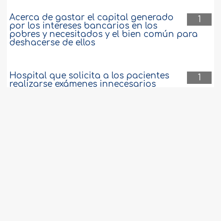
Acerca de gastar el capital generado
1
por los intereses bancarios en los
pobres y necesitados y el bien común para
deshacerse de ellos
Hospital que solicita a los pacientes
1
realizarse exámenes innecesarios
Compra y uso de material pirateado
1
Significado de los términos “cielo” y
1
“cielos”
Acuerdo de servicio