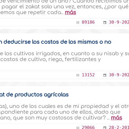
 de vencimiento de un año? Cuando recibimos u
pagar el zakat solo una vez, entonces, ¿por qué
nemos que repetir cada..
más
89186
30-9-20
ben deducirse los costos de los mismos o no
e los cultivos irrigados, en cuanto a su nisab y s
stos de cultivo, riego, fertilizantes y
13152
30-9-20
kat de productos agrícolas
as), uno de los cuales es de mi propiedad y el ot
espondiente para cada uno de ellos, dado que
ano, que son muy costosos de cultivar? ..
más
29066
28-2-20