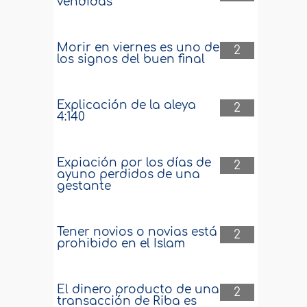
vendidas
Morir en viernes es uno de
2
los signos del buen final
Explicación de la aleya
2
4:140
Expiación por los días de
2
ayuno perdidos de una
gestante
Tener novios o novias está
2
prohibido en el Islam
El dinero producto de una
2
transacción de Riba es