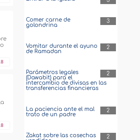
3
Comer carne de
3
golondrina
bre
no
Vomitar durante el ayuno
2
de Ramadan
18
Parámetros legales
2
(Dawabit) para el
intercambio de divisas en las
transferencias financieras
la
La paciencia ante el mal
2
trato de un padre
18
Zakat sobre las cosechas
2