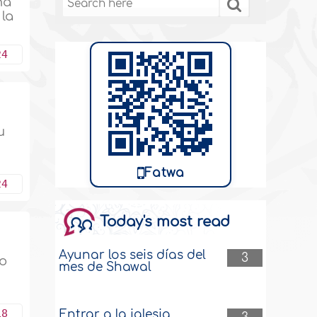
na
 la
24
u
Fatwa
24
Today's most read
Ayunar los seis días del
3
ro
mes de Shawal
18
Entrar a la iglesia