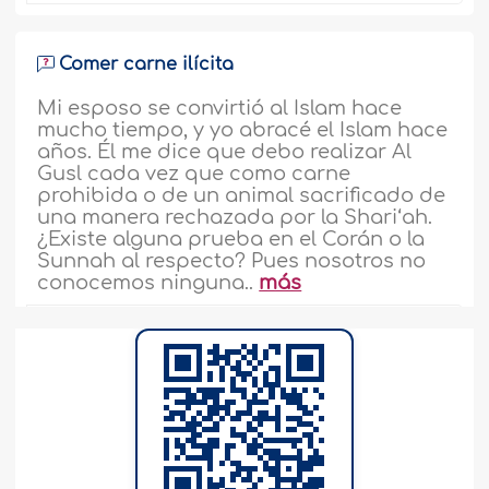
Comer carne ilícita
Mi esposo se convirtió al Islam hace
mucho tiempo, y yo abracé el Islam hace
años. Él me dice que debo realizar Al
Gusl cada vez que como carne
prohibida o de un animal sacrificado de
una manera rechazada por la Shari‘ah.
¿Existe alguna prueba en el Corán o la
Sunnah al respecto? Pues nosotros no
conocemos ninguna..
más
110261
14-7-2008
Comer carne de caballo
Recientemente, mi madre se enfermó y
perdió mucha sangre. Como
tratamiento, el médico le ordenó comer