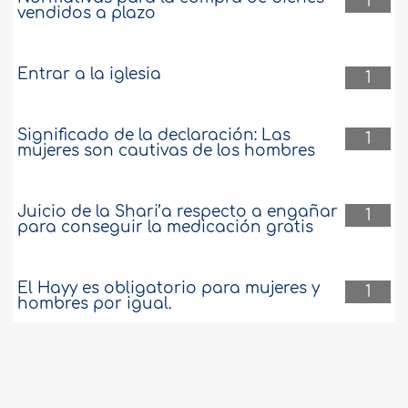
1
78869
14-6-2008
vendidos a plazo
Sacrificio de animales
Entrar a la iglesia
1
¿Cuál es el veredicto del Islam acerca de
sacrificar a un animal sin realizarle un
Significado de la declaración: Las
corte en el cuello? ..
más
1
mujeres son cautivas de los hombres
93982
12-6-2008
Juicio de la Shari’a respecto a engañar
1
para conseguir la medicación gratis
El Hayy es obligatorio para mujeres y
1
hombres por igual.
Temas relacionados con el Hayy en
1
nombre de los difuntos