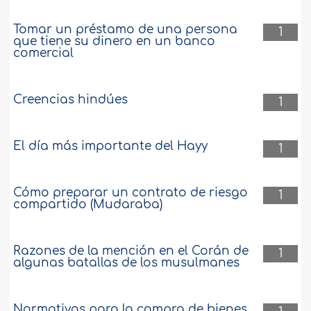
106975
15-6-2008
Tomar un préstamo de una persona
1
que tiene su dinero en un banco
Consumir productos que contienen
comercial
cafeína
Consumir gran cantidad de cafeína
Creencias hindúes
1
causa embriaguez y provoca muchos
daños a la salud. Entonces, ¿Nos está
permitido tomar café y otros productos
El día más importante del Hayy
que contengan esa sustancia en poca
1
cantidad?..
más
92232
15-6-2008
Cómo preparar un contrato de riesgo
1
compartido (Mudaraba)
Comer carne de caballo
Razones de la mención en el Corán de
1
¿Cuál es el veredicto de la Shari‘ah
algunas batallas de los musulmanes
acerca de comer carne de caballo?..
más
Normativas para la compra de bienes