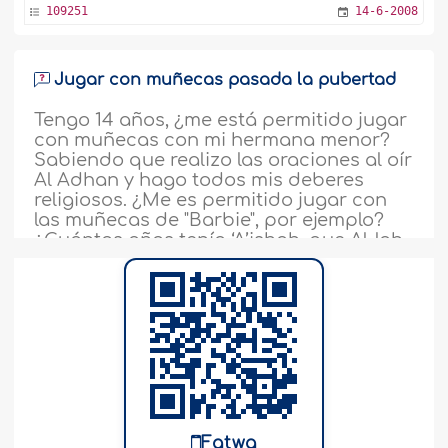
109251
14-6-2008
Jugar con muñecas pasada la pubertad
Tengo 14 años, ¿me está permitido jugar
con muñecas con mi hermana menor?
Sabiendo que realizo las oraciones al oír
Al Adhan y hago todos mis deberes
religiosos. ¿Me es permitido jugar con
las muñecas de "Barbie", por ejemplo?
¿Cuántos años tenía ‘A’ishah, que Al-lah..
más
92078
12-6-2008
Fatwa