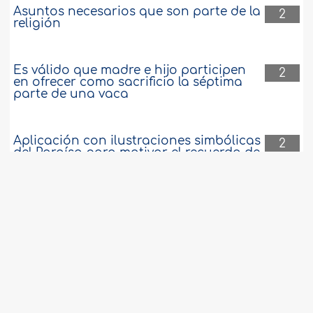
Asuntos necesarios que son parte de la
2
religión
Es válido que madre e hijo participen
2
en ofrecer como sacrificio la séptima
parte de una vaca
Aplicación con ilustraciones simbólicas
2
del Paraíso para motivar el recuerdo de
Al-lah y la obediencia
Si el incumplimiento repetido de una
2
promesa o juramento requiere repetir la
expiación
El zakat sobre los cultivos y si deben
2
deducirse los costos de los mismos o no