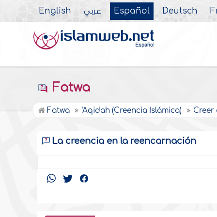
English
عربي
Español
Deutsch
F
Fatwa
Fatwa
‘Aqidah (Creencia Islámica)
Creer 
La creencia en la reencarnación