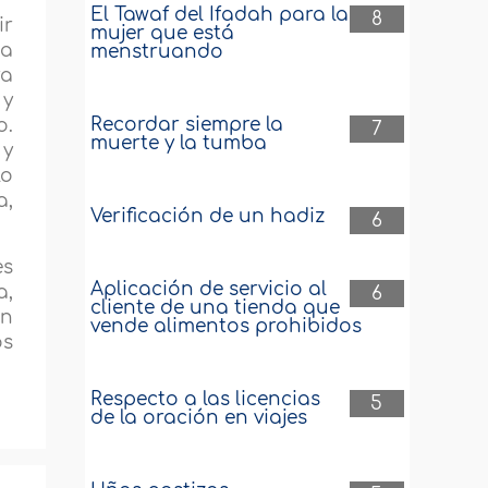
El Tawaf del Ifadah para la
8
ir
mujer que está
ma
menstruando
ra
 y
Recordar siempre la
o.
7
muerte y la tumba
 y
lo
a,
Verificación de un hadiz
6
es
Aplicación de servicio al
a,
6
cliente de una tienda que
an
vende alimentos prohibidos
os
Respecto a las licencias
5
de la oración en viajes