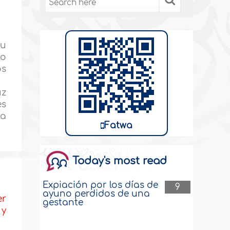
su
lo
os
uz
es
la
Fatwa
Today's most read
Expiación por los días de
9
ayuno perdidos de una
er
gestante
 y