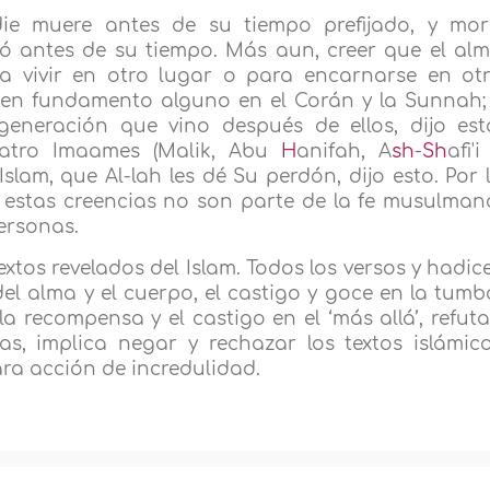
ie muere antes de su tiempo prefijado, y mor
ó antes de su tiempo. Más aun, creer que el al
a vivir en otro lugar o para encarnarse en ot
nen fundamento alguno en el Corán y la Sunnah;
eneración que vino después de ellos, dijo est
uatro Imaames (Malik, Abu
H
anifah, A
sh
-
Sh
afi'i
slam, que Al-lah les dé Su perdón, dijo esto. Por 
 estas creencias no son parte de la fe musulman
ersonas.
extos revelados del Islam. Todos los versos y hadic
el alma y el cuerpo, el castigo y goce en la tumb
 la recompensa y el castigo en el ‘más allá’, refut
as, implica negar y rechazar los textos islámic
ara acción de incredulidad.