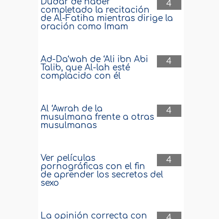
Dudar de haber
4
completado la recitación
de Al-Fatiha mientras dirige la
oración como Imam
Ad-Da‘wah de ‘Ali ibn Abi
4
Talib, que Al-lah esté
complacido con él
Al ‘Awrah de la
4
musulmana frente a otras
musulmanas
Ver películas
4
pornográficas con el fin
de aprender los secretos del
sexo
La opinión correcta con
4