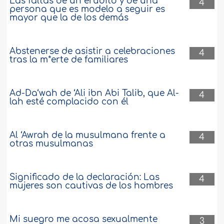
Las faltas de un erudito y de una
4
persona que es modelo a seguir es
mayor que la de los demás
Abstenerse de asistir a celebraciones
4
tras la m*erte de familiares
Ad-Da‘wah de ‘Ali ibn Abi Talib, que Al-
4
lah esté complacido con él
Al ‘Awrah de la musulmana frente a
4
otras musulmanas
Significado de la declaración: Las
4
mujeres son cautivas de los hombres
Mi suegro me acosa sexualmente
3