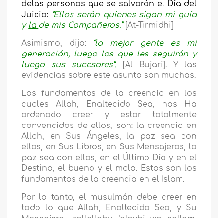
de
las personas que se salvarán el
D
ía del
J
uicio
:
“Ellos serán quienes sigan mi
guía
y
la
de mis Compañeros.”
[At-Tirmidhi]
Asimismo, dijo:
“la mejor gente es mi
generación, luego los que les seguirán y
luego sus sucesores”.
[Al Bujari]. Y las
evidencias sobre este asunto son muchas.
Los fundamentos de la creencia en los
cuales Allah, Enaltecido Sea, nos Ha
ordenado creer y estar totalmente
convencidos de ellos, son: la creencia en
Allah, en Sus Ángeles, la paz sea con
ellos, en Sus Libros, en Sus Mensajeros, la
paz sea con ellos, en el Último Día y en el
Destino, el bueno y el malo. Estos son los
fundamentos de la creencia en el Islam.
Por lo tanto, el musulmán debe creer en
todo lo que Allah, Enaltecido Sea, y Su