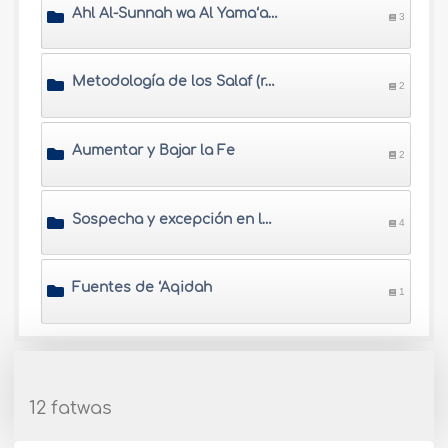
Ahl Al-Sunnah wa Al Yama‘ah (Musulmanes Seguidores de ‘Aquida correcta y basada en el Corán y la Sunnah)
3
Metodología de los Salaf (rectos antecesores) en ‘Aqidah
2
Aumentar y Bajar la Fe
2
Sospecha y excepción en la creencia
4
Fuentes de ‘Aqidah
1
12 fatwas