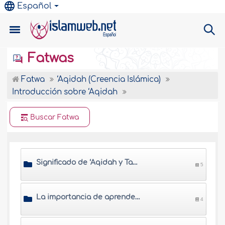
Español
Fatwas
Fatwa
‘Aqidah (Creencia Islámica)
Introducción sobre ‘Aqidah
Buscar Fatwa
Significado de ‘Aqidah y Tawhid
5
La importancia de aprender Al-Tawhid
4