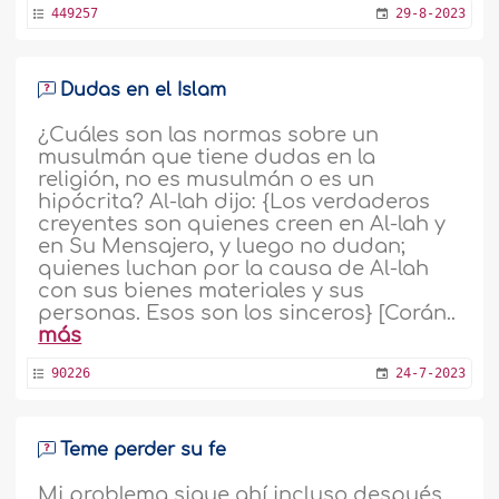
449257
29-8-2023
Dudas en el Islam
¿Cuáles son las normas sobre un
musulmán que tiene dudas en la
religión, no es musulmán o es un
hipócrita? Al-lah dijo: {Los verdaderos
creyentes son quienes creen en Al-lah y
en Su Mensajero, y luego no dudan;
quienes luchan por la causa de Al-lah
con sus bienes materiales y sus
personas. Esos son los sinceros} [Corán..
más
90226
24-7-2023
Teme perder su fe
Mi problema sigue ahí incluso después