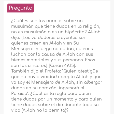
Pregunta
¿Cuáles son las normas sobre un
musulmán que tiene dudas en la religión,
no es musulmán o es un hipócrita? Al-lah
dijo: {Los verdaderos creyentes son
quienes creen en Al-lah y en Su
Mensajero, y luego no dudan; quienes
luchan por la causa de Al-lah con sus
bienes materiales y sus personas. Esos
son los sinceros} [Corán 49:15].
También dijo el Profeta: “Quien atestigüe
que no hay divinidad excepto Al-lah y que
yo soy el Mensajero de Al-lah, sin albergar
dudas en su corazón, ingresará al
Paraíso”. ¿Cuál es la regla para quien
tiene dudas por un momento y para quien
tiene dudas sobre el din durante toda su
vida (Al-lah no lo permita)?