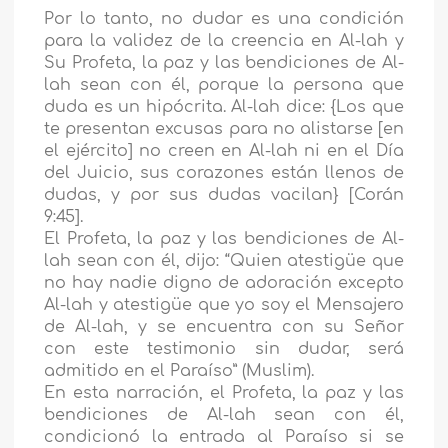
Por lo tanto, no dudar es una condición
para la validez de la creencia en Al-lah y
Su Profeta, la paz y las bendiciones de Al-
lah sean con él, porque la persona que
duda es un hipócrita. Al-lah dice: {Los que
te presentan excusas para no alistarse [en
el ejército] no creen en Al-lah ni en el Día
del Juicio, sus corazones están llenos de
dudas, y por sus dudas vacilan} [Corán
9:45].
El Profeta, la paz y las bendiciones de Al-
lah sean con él, dijo: “Quien atestigüe que
no hay nadie digno de adoración excepto
Al-lah y atestigüe que yo soy el Mensajero
de Al-lah, y se encuentra con su Señor
con este testimonio sin dudar, será
admitido en el Paraíso” (Muslim).
En esta narración, el Profeta, la paz y las
bendiciones de Al-lah sean con él,
condicionó la entrada al Paraíso si se