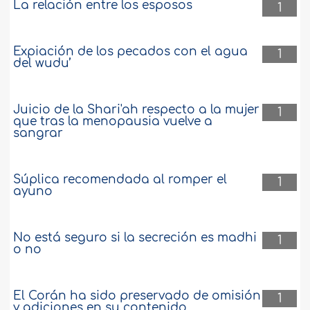
La relación entre los esposos
1
Expiación de los pecados con el agua
1
del wudu’
Juicio de la Shari'ah respecto a la mujer
1
que tras la menopausia vuelve a
sangrar
Súplica recomendada al romper el
1
ayuno
No está seguro si la secreción es madhi
1
o no
El Corán ha sido preservado de omisión
1
y adiciones en su contenido