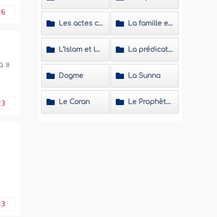
26
Les actes cultuels
La famille et la société
L’Islam et les non musulmans
La prédication islamique
a »
Dogme
La Sunna
Le Coran
Le Prophète (Salla Allahou Alayhi wa Sallam)
23
23