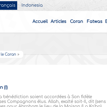
rançais
Indonesia
Accueil
Articles
Coran
Fatwas
 le Coran
 (I)
a bénédiction soient accordées à Son fidèle
s Compagnons élus. Allah, exalté soit-Il, dit (sens
es pour Abraham le lieu de la Maison (La Ka'ba)..