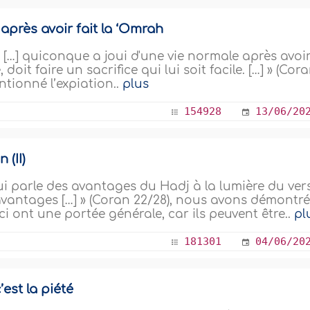
après avoir fait la ‘Omrah
): « […] quiconque a joui d'une vie normale après avoi
oit faire un sacrifice qui lui soit facile. […] » (Cora
entionné l’expiation..
plus
154928
13/06/20
 (II)
qui parle des avantages du Hadj à la lumière du ver
x avantages […] » (Coran 22/28), nous avons démontr
ci ont une portée générale, car ils peuvent être..
pl
181301
04/06/20
’est la piété