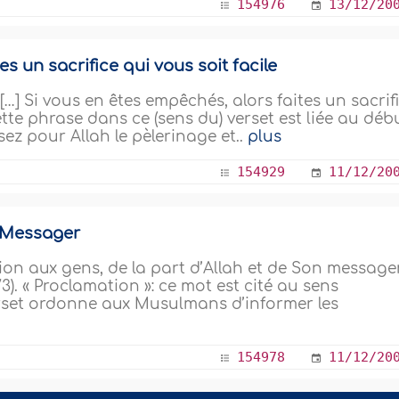
154976
13/12/20
s un sacrifice qui vous soit facile
: «[…] Si vous en êtes empêchés, alors faites un sacrif
 Cette phrase dans ce (sens du) verset est liée au déb
sez pour Allah le pèlerinage et..
plus
154929
11/12/20
n Messager
ation aux gens, de la part d’Allah et de Son messager
). « Proclamation »: ce mot est cité au sens
rset ordonne aux Musulmans d’informer les
154978
11/12/20