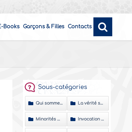
E-Books
Garçons & Filles
Contacts
Sous-catégories
Qui sommes-nous ?
La vérité sur le Prophète Mohammed
Minorités musulmanes
Invocation d’Allah