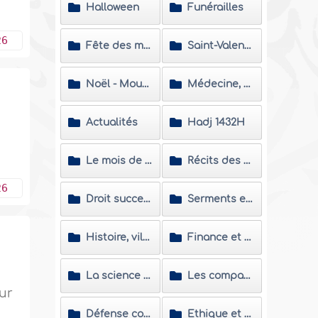
Halloween
Funérailles
26
Fête des mères
Saint-Valentin
Noël - Mouharram
Médecine, médias, culture et moyens de divertissement
Actualités
Hadj 1432H
Le mois de Ramadan
Récits des nouveaux convertis
26
Droit successoral et les problèmes de succession
Serments et vœux
Histoire, villes et personnalités islamiques
Finance et économie
La science et les savants
Les compagnons
our
Défense contre les polémiques
Ethique et morale