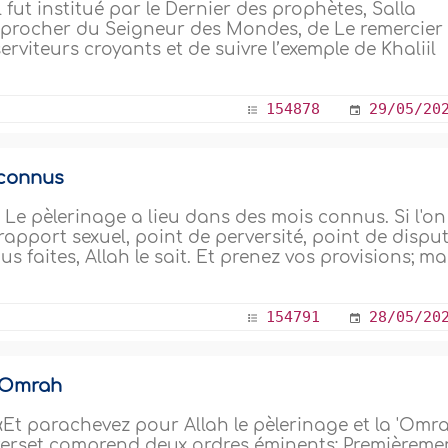
 Il fut institué par le Dernier des prophètes, Salla
rapprocher du Seigneur des Mondes, de Le remercier
erviteurs croyants et de suivre l’exemple de Khaliil
154878
29/05/20
 connus
) :« Le pèlerinage a lieu dans des mois connus. Si l'on
 rapport sexuel, point de perversité, point de dispu
s faites, Allah le sait. Et prenez vos provisions; ma
154791
28/05/20
 `Omrah
 : «Et parachevez pour Allah le pèlerinage et la 'Omr
 verset comprend deux ordres éminents: Premièreme