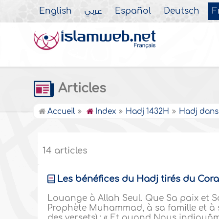
English
عربي
Español
Deutsch
F
Articles
Accueil
Index
Hadj 1432H
Hadj dans
14 articles
Les bénéfices du Hadj tirés du Coran
Louange à Allah Seul. Que Sa paix et S
Prophète Muhammad, à sa famille et à se
des versets) : « Et quand Nous indiquâm