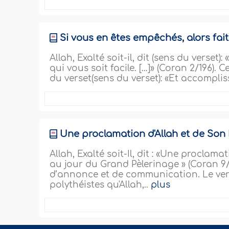
Si vous en êtes empêchés, alors faite
Allah, Exalté soit-il, dit (sens du verset)
qui vous soit facile. […]» (Coran 2/196).
du verset(sens du verset): «Et accomplis
Une proclamation d'Allah et de So
Allah, Exalté soit-Il, dit : «Une proclam
au jour du Grand Pèlerinage » (Coran 9/3
d’annonce et de communication. Le ve
polythéistes qu'Allah,..
plus