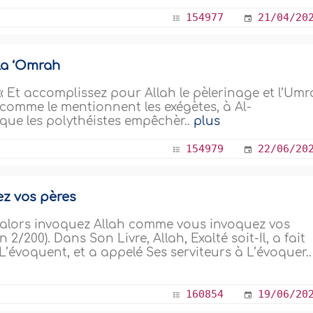
154977
21/04/20
 la ‘Omrah
) : « Et accomplissez pour Allah le pèlerinage et l’Umr
é, comme le mentionnent les exégètes, à Al-
sque les polythéistes empêchèr..
plus
154979
22/06/20
z vos pères
 alors invoquez Allah comme vous invoquez vos
/200). Dans Son Livre, Allah, Exalté soit-Il, a fait
’évoquent, et a appelé Ses serviteurs à L’évoquer..
160854
19/06/20