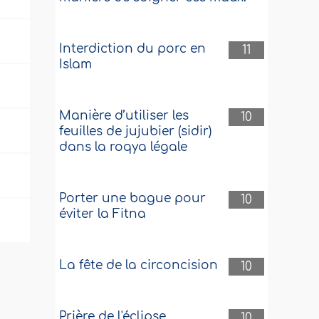
Interdiction du porc en
11
Islam
Manière d’utiliser les
10
feuilles de jujubier (sidir)
dans la roqya légale
Porter une bague pour
10
éviter la Fitna
La fête de la circoncision
10
Prière de l'éclipse
10