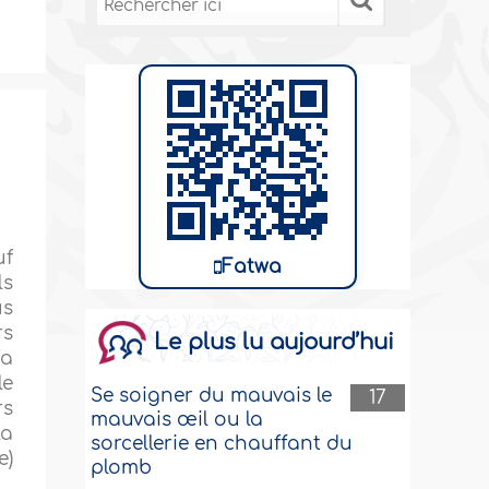
uf
Fatwa
ls
us
rs
Le plus lu aujourd’hui
 a
le
Se soigner du mauvais le
17
rs
mauvais œil ou la
la
sorcellerie en chauffant du
e)
plomb