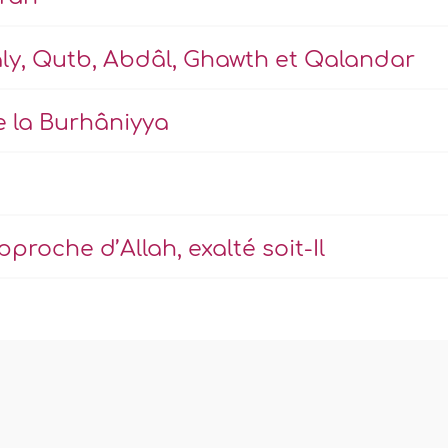
Waly, Qutb, Abdâl, Ghawth et Qalandar
de la Burhâniyya
roche d’Allah, exalté soit-Il