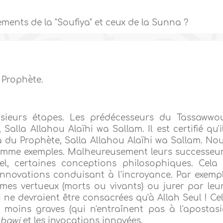
ements de la "Soufiya" et ceux de la Sunna ?
 Prophète.
sieurs étapes. Les prédécesseurs du Tassawwo
alla Allahou Alaïhi wa Sallam. Il est certifié qu'i
a du Prophète, Salla Allahou Alaïhi wa Sallam. No
comme exemples. Malheureusement leurs successeu
el, certaines conceptions philosophiques. Cela
innovations conduisant à l'incroyance. Par exemp
mes vertueux (morts ou vivants) ou jurer par leu
ne devraient être consacrées qu'à Allah Seul ! Ce
moins graves (qui n'entraînent pas à l'apostasi
bawi
et les invocations innovées.