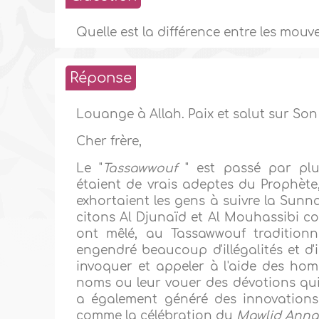
Quelle est la différence entre les mouv
Réponse
Louange à Allah. Paix et salut sur Son
Cher frère,
Le "
Tassawwouf
" est passé par plu
étaient de vrais adeptes du Prophète, S
exhortaient les gens à suivre la Sunn
citons Al Djunaïd et Al Mouhassibi 
ont mêlé, au Tassawwouf traditionn
engendré beaucoup d'illégalités et d'
invoquer et appeler à l'aide des hom
noms ou leur vouer des dévotions qui 
a également généré des innovations 
comme la célébration du
Mawlid Anna