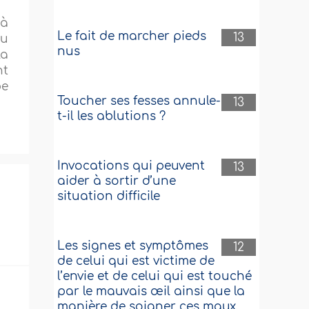
 à
Le fait de marcher pieds
13
ou
nus
la
nt
pe
Toucher ses fesses annule-
13
t-il les ablutions ?
Invocations qui peuvent
13
aider à sortir d’une
situation difficile
Les signes et symptômes
12
de celui qui est victime de
l’envie et de celui qui est touché
par le mauvais œil ainsi que la
manière de soigner ces maux.