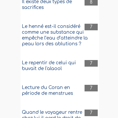
Il existe deux types de
8
sacrifices
Le henné est-il considéré
7
comme une substance qui
empêche l’eau d’atteindre la
peau lors des ablutions ?
Le repentir de celui qui
7
buvait de l'alaool
Lecture du Coran en
7
période de menstrues
Quand le voyageur rentre
7