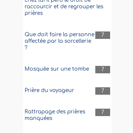
chez lui il perd le droit de
raccourcir et de regrouper les
prières
Que doit faire la personne
7
affectée par la sorcellerie
?
Mosquée sur une tombe
7
Prière du voyageur
7
Rattrapage des prières
7
manquées