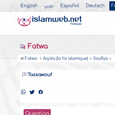
English
عربي
Español
Deutsch
F
Fatwa
Fatwa
Aqida (la foi islamique)
Soufiya
Tassawouf
Question