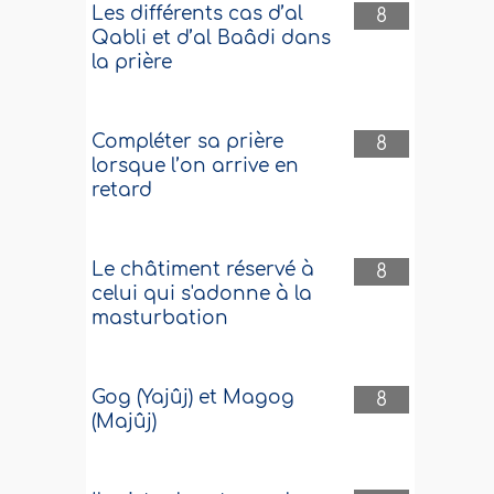
Les différents cas d’al
8
Qabli et d’al Baâdi dans
la prière
Compléter sa prière
8
lorsque l’on arrive en
retard
Le châtiment réservé à
8
celui qui s'adonne à la
masturbation
Gog (Yajûj) et Magog
8
(Majûj)