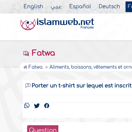
English
عربي
Español
Deutsch
F
Fatwa
Fatwa
Aliments, boissons, vêtements et or
Porter un t-shirt sur lequel est inscri
Question