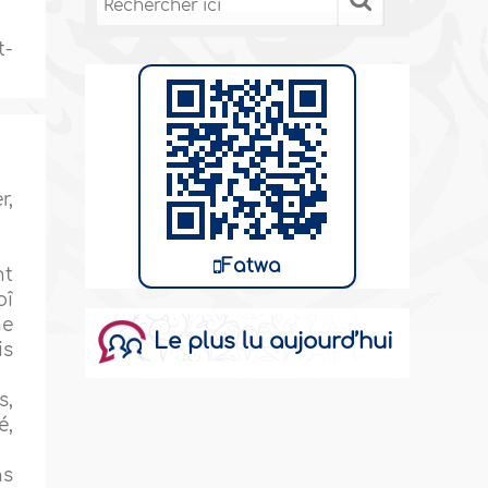
t-
r,
Fatwa
nt
bî
ne
Le plus lu aujourd’hui
is
s,
é,
ns