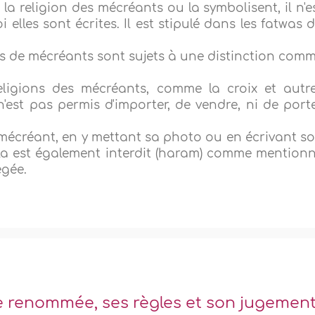
à la religion des mécréants ou la symbolisent, il n'e
elles sont écrites. Il est stipulé dans les fatwas 
s de mécréants sont sujets à une distinction com
religions des mécréants, comme la croix et autr
n'est pas permis d'importer, de vendre, ni de port
un mécréant, en y mettant sa photo ou en écrivant s
la est également interdit (haram) comme mention
égée.
e renommée, ses règles et son jugemen