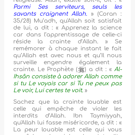
religieuse. Allah, exalté soit-Il, dit : «
Parmi Ses serviteurs, seuls les
savants craignent Allah.
» (Coran :
35/28) Mu’adh, qu'Allah soit satisfait
de lui,
a dit : « Apprenez la science
car dans l’apprentissage de celle-ci
réside la crainte d’Allah. » Se
remémorer à chaque instant le fait
qu’Allah est avec nous et qu’Il nous
surveille engendre également la
crainte. Le Prophète (
) a dit : «
Al-
Ihsân consiste à adorer Allah comme
si tu Le voyais car si Tu ne peux pas
Le voir, Lui certes te voit.
»
Sachez que la crainte louable est
celle qui empêche de violer les
interdits d’Allah. Ibn Taymiyyah,
qu'Allah lui fasse miséricorde,
a dit : «
La peur louable est celle qui vous