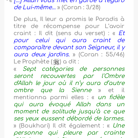
·
«
[…] Allah vous met en garde à l'égard
de Lui-même…
» (Coran : 3/28)
De plus, Il leur a promis le Paradis à
titre de récompense pour L’avoir
craint : Il dit (sens du verset) : «
Et
pour celui qui aura craint de
comparaître devant son Seigneur, il y
aura deux jardins.
» (Coran : 55/46)
Le Prophète (
) a dit :
«
Sept catégories de personnes
seront recouvertes par l'Ombre
d'Allah le jour où il n’y aura d’autre
ombre que la Sienne
» et il
mentionna parmi elles : «
un fidèle
qui aura évoqué Allah dans un
moment de solitude jusqu’à ce que
ses yeux eussent débordé de larmes.
» (Boukhari) Il dit également : «
Une
personne qui pleure par crainte