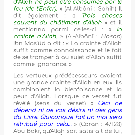
d’Allah
ne peut être consumée par le
feu (de l’Enfer).
» (Al-Albânî : Sahîh) Il
dit également : «
Trois choses
sauvent du châtiment d’Allah
» et il
mentionna parmi celles-ci : «
la
crainte d’Allah.
» (Al-Albânî :
Hasan
)
Ibn Mas’ûd a dit : « La crainte d’Allah
suffit comme connaissance et le fait
de se tromper à au sujet d’Allah suffit
comme ignorance. »
Les vertueux prédécesseurs avaient
une grande crainte d’Allah en eux. Ils
combinaient la bienfaisance et la
peur d’Allah. Lorsque ce verset fut
révélé (sens du verset) «
Ceci ne
dépend ni de vos désirs ni des gens
du Livre. Quiconque fait un mal sera
rétribué pour cela…
» (Coran : 4/123)
Abû Bakr, qu'Allah soit satisfait de lui,