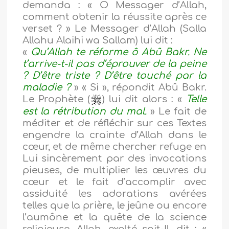
demanda : « Ô Messager d’Allah,
comment obtenir la réussite après ce
verset ? » Le Messager d’Allah (Salla
Allahu Alaihi wa Sallam) lui dit :
«
Qu’Allah te réforme ô Abû Bakr. Ne
t’arrive-t-il pas d’éprouver de la peine
? D’être triste ? D’être touché par la
maladie ?
» « Si », répondit Abû Bakr.
Le Prophète (
) lui dit alors : «
Telle
est la rétribution du mal.
» Le fait de
méditer et de réfléchir sur ces Textes
engendre la crainte d’Allah dans le
cœur, et de même chercher refuge en
Lui sincèrement par des invocations
pieuses, de multiplier les œuvres du
cœur et le fait d’accomplir avec
assiduité les adorations avérées
telles que la prière, le jeûne ou encore
l’aumône et la quête de la science