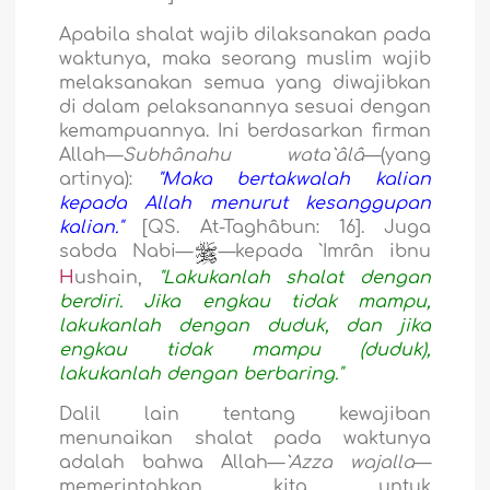
Apabila shalat wajib dilaksanakan pada
waktunya, maka seorang muslim wajib
melaksanakan semua yang diwajibkan
di dalam pelaksanannya sesuai dengan
kemampuannya. Ini berdasarkan firman
Allah—
Subhânahu wata`âlâ
—(yang
artinya):
"Maka bertakwalah kalian
kepada Allah menurut kesanggupan
kalian."
[QS. At-Taghâbun: 16].
Juga
sabda Nabi—
—kepada `Imrân ibnu
H
ushain,
"Lakukanlah shalat dengan
berdiri. Jika engkau tidak mampu,
lakukanlah dengan duduk, dan jika
engkau tidak mampu (duduk),
lakukanlah dengan berbaring."
Dalil lain tentang kewajiban
menunaikan shalat pada waktunya
adalah bahwa Allah—
`Azza wajalla
—
memerintahkan kita untuk