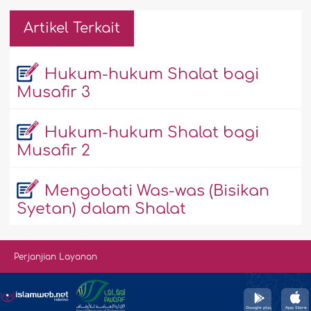
Artikel Terkait
Hukum-hukum Shalat bagi
Musafir 3
Hukum-hukum Shalat bagi
Musafir 2
Mengobati Was-was (Bisikan
Syetan) dalam Shalat
Perjanjian Layanan