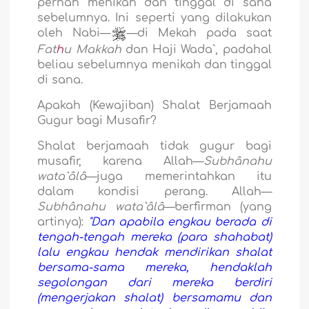
pernah menikah dan tinggal di sana
sebelumnya. Ini seperti yang dilakukan
oleh Nabi—
—di Mekah pada saat
Fat
h
u Makkah
dan Haji Wada`, padahal
beliau sebelumnya menikah dan tinggal
di sana.
Apakah (Kewajiban) Shalat Berjamaah
Gugur bagi Musafir?
Shalat berjamaah tidak gugur bagi
musafir, karena Allah—
Subhânahu
wata`âlâ
—juga memerintahkan itu
dalam kondisi perang. Allah—
Subhânahu wata`âlâ
—berfirman (yang
artinya):
"Dan apabila engkau berada di
tengah-tengah mereka (para shahabat)
lalu engkau hendak mendirikan shalat
bersama-sama mereka, hendaklah
segolongan dari mereka berdiri
(mengerjakan shalat) bersamamu dan