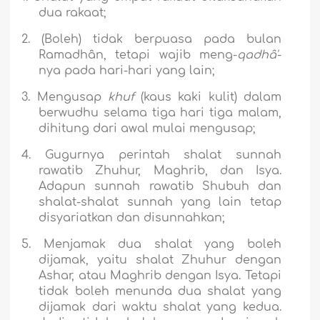
dua rakaat;
2.
(Boleh) tidak berpuasa pada bulan
Ramadhân, tetapi wajib meng-
qadhâ'
-
nya pada hari-hari yang lain;
3.
Mengusap
khuf
(kaus kaki kulit) dalam
berwudhu selama tiga hari tiga malam,
dihitung dari awal mulai mengusap;
4.
Gugurnya perintah shalat sunnah
rawatib Zhuhur, Maghrib, dan Isya.
Adapun sunnah rawatib Shubuh dan
shalat-shalat sunnah yang lain tetap
disyariatkan dan disunnahkan;
5.
Menjamak dua shalat yang boleh
dijamak, yaitu shalat Zhuhur dengan
Ashar, atau Maghrib dengan Isya. Tetapi
tidak boleh menunda dua shalat yang
dijamak dari waktu shalat yang kedua.