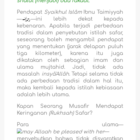
shalat (menjadi) dua rakaat."
Pendapat
Syaikhul Islâm
Ibnu Taimiyyah
—
—ini lebih dekat kepada
kebenaran. Apabila terjadi perbedaan
tradisi
dalam penyebutan istilah safar,
seseorang boleh mengambil pendapat
yang menentukan (jarak delapan puluh
tiga kilometer), karena itu juga
dikatakan oleh sebagian imam dan
ulama mujtahid. Jadi, tidak ada
masalah
insyâ'Allâh
. Tetapi selama tidak
ada perbedaan tradisi dalam hal itu,
maka kembali kepada istilah kebiasaan
adalah lebih utama.
Kapan Seorang Musafir Mendapat
Keringanan
(Rukhsah)
Safar?
Para ulama—
—
menyebutkan bahwa tidak disyaratkan