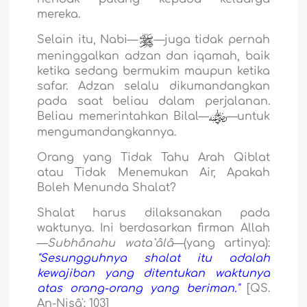
mereka.
Selain itu, Nabi—
—juga tidak pernah
meninggalkan adzan dan iqamah, baik
ketika sedang bermukim maupun ketika
safar. Adzan selalu dikumandangkan
pada saat beliau dalam perjalanan.
Beliau memerintahkan Bilal—
—untuk
mengumandangkannya.
Orang yang Tidak Tahu Arah Qiblat
atau Tidak Menemukan Air, Apakah
Boleh Menunda Shalat?
Shalat harus dilaksanakan pada
waktunya. Ini berdasarkan firman Allah
—
Subhânahu wata`âlâ
—(yang artinya):
"Sesungguhnya shalat itu adalah
kewajiban yang ditentukan waktunya
atas orang-orang yang beriman."
[QS.
An-Nisâ': 103]