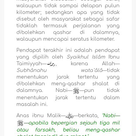
walaupun tidak sampai delapan pulun
kilometer; sedangkan apa yang tidak
disebut oleh masyarakat sebagai safar
tidaklah termasuk perjalanan yang
dibolehkan qashar di dalamnya,
walaupun mencapai seratus kilometer.
Pendapat terakhir ini adalah pendapat
yang dipilih oleh
Syaikhul Islâm
Ibnu
Taimiyyah—
, karena Allah—
Subhânahu wata`âlâ
—tidak
menentukan jarak tertentu yang
dibolehkan meng-qashar shalat di
dalamnya. Nabi—
—pun tidak
menentukan jarak tertentu dalam
masalah ini.
Anas ibnu Malik—
—berkata,
"Nabi—
—apabila bepergian sejauh tiga mil
atau farsakh, beliau meng-qashar