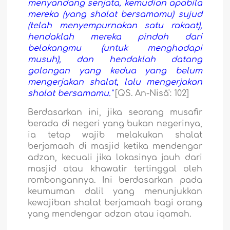
menyandang senjata, kemudian apabila
mereka (yang shalat bersamamu) sujud
(telah menyempurnakan satu rakaat),
hendaklah mereka pindah dari
belakangmu (untuk menghadapi
musuh), dan hendaklah datang
golongan yang kedua yang belum
mengerjakan shalat, lalu mengerjakan
shalat bersamamu."
[QS. An-Nisâ': 102]
Berdasarkan ini, jika seorang musafir
berada di negeri yang bukan negerinya,
ia tetap wajib melakukan shalat
berjamaah di masjid ketika mendengar
adzan, kecuali jika lokasinya jauh dari
masjid atau khawatir tertinggal oleh
rombongannya. Ini berdasarkan pada
keumuman dalil yang menunjukkan
kewajiban shalat berjamaah bagi orang
yang mendengar adzan atau iqamah.