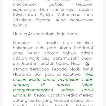
memberikan pahala kebaikan
kepadanya
. Dan sumbernya adalah
fatwa-fatwa Syaikh Muhammad ibnu
`Utsaimin—
Semoga Allah menyucikan
ruhnya
.
Hukum Adzan dalam Perjalanan
Masalah ini masih diperselisihkan
hukumnya oleh para ulama. Pendapat
yang benar adalah bahwa adzan
adalah wajib bagi para musafir. Dasar
pendapat ini adalah bahwa Nabi—
—
pernah bersabda kepada Malik ibnul
H
uwairits dan para sahabatnya:
"Jika
masuk waktu shalat hendaklah salah
seorang di antara kalian
mengumandangkan adzan untuk
kalian."
Ini beliau ucapkan
ketika mereka
datang berkunjung kepada beliau dan
hendak pulang kepada keluarga