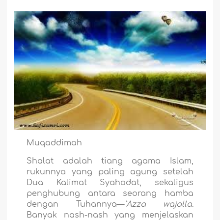
Muqaddimah
Shalat adalah tiang agama Islam,
rukunnya yang paling agung setelah
Dua Kalimat Syahadat, sekaligus
penghubung antara seorang hamba
dengan Tuhannya—
`Azza wajalla
.
Banyak nash-nash yang menjelaskan