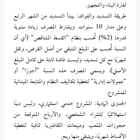
لفترة البناء والتجهيز.
طريقة التسديد والفوائد: يبدأ التسديد من الشهر الرابع
وعلى مدار 10 سنوات. ويشترط المصرف زيادة سنوية
قدرها (2%) تُحسب بنظام "القسط المتناقص" (أي أن
النسبة تُحسب على المبلغ المتبقي من أصل القرض، وتقل
شهريًا مع كل تسديد، وليست فائدة ثابتة على كامل المبلغ
الأصلي). ويسمي المصرف هذه النسبة "أجورًا" أو
"عمولات إدارية" لتغطية تكاليف النظام والمتابعة الميدانية
للمشروع.
الجدوى المادية: المشروع خدمي استثماري، وليس دينًا
استهلاكيًا للشراء الشخصي، والأرباح المتوقعة من
حجوزات الملعب ومبيعات الكافتيريا كافية لتغطية
الأقساط شهريًا، ويتبقى منها ربح.