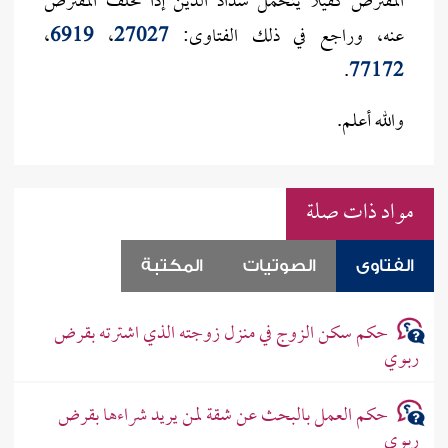
المقترض كفيلاً يتحمل سداد الدين إذا تخلف المقترض
عنه، وراجع في ذلك الفتاوى:
27027
،
6919
،
.
77172
والله أعلم.
مواد ذات صلة
الفتاوى
الصوتيات
المكتبة
حكم سكن الزوج في منزل زوجته الذي اشترته بقرض
ربوي
حكم العمل بالبحث عن شقة لمن يريد شراءها بقرض
ربوي