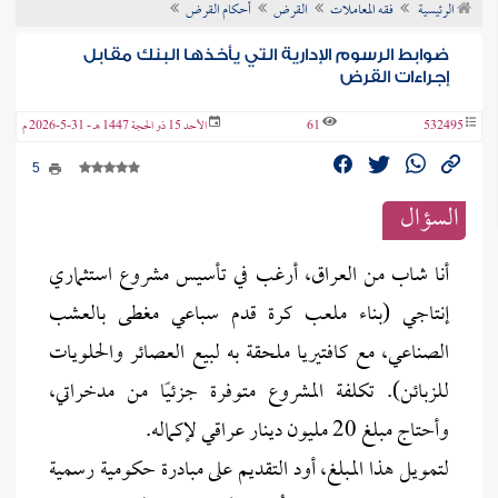
الرئيسية
فقه المعاملات
القرض
أحكام القرض
ن الفتوى
ضوابط الرسوم الإدارية التي يأخذها البنك مقابل
إجراءات القرض
532495
61
الأحد 15 ذو الحجة 1447 هـ - 31-5-2026 م
5
السؤال
أنا شاب من العراق، أرغب في تأسيس مشروع استثماري
إنتاجي (بناء ملعب كرة قدم سباعي مغطى بالعشب
الصناعي، مع كافتيريا ملحقة به لبيع العصائر والحلويات
للزبائن). تكلفة المشروع متوفرة جزئيًا من مدخراتي،
وأحتاج مبلغ 20 مليون دينار عراقي لإكماله.
لتمويل هذا المبلغ، أود التقديم على مبادرة حكومية رسمية