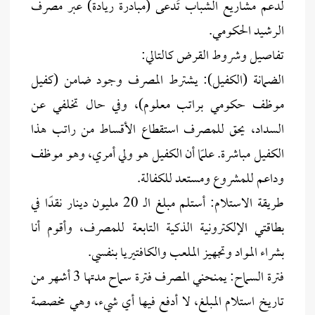
لدعم مشاريع الشباب تُدعى (مبادرة ريادة) عبر مصرف
الرشيد الحكومي.
تفاصيل وشروط القرض كالتالي:
الضمانة (الكفيل): يشترط المصرف وجود ضامن (كفيل
موظف حكومي براتب معلوم)، وفي حال تخلفي عن
السداد، يحق للمصرف استقطاع الأقساط من راتب هذا
الكفيل مباشرة. علمًا أن الكفيل هو ولي أمري، وهو موظف
وداعم للمشروع ومستعد للكفالة.
طريقة الاستلام: أستلم مبلغ الـ 20 مليون دينار نقدًا في
بطاقتي الإلكترونية الذكية التابعة للمصرف، وأقوم أنا
بشراء المواد وتجهيز الملعب والكافتيريا بنفسي.
فترة السماح: يمنحني المصرف فترة سماح مدتها 3 أشهر من
تاريخ استلام المبلغ، لا أدفع فيها أي شيء، وهي مخصصة