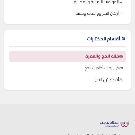
←
المواقيت الزمانية والمكانية
←
أركان الحج وواجباته وسننه
📂 أقسام المختارات
⚖️
فقه الحج والعمرة
📜
في رحاب أحاديث الحج
⚠️
أخطاء في الحج