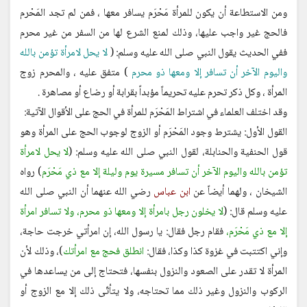
ومن الاستطاعة أن يكون للمرأة مَحْرَم يسافر معها ، فمن لم تجد المَحْرم
فالحج غير واجب عليها، وذلك لمنع الشرع لها من السفر من غير محرم
ففي الحديث يقول النبي صلى الله عليه وسلم: (
لا يحل لامرأة تؤمن بالله
واليوم الآخر أن تسافر إلا ومعها ذو محرم
) متفق عليه ، والمحرم زوج
المرأة ، وكل ذكر تحرم عليه تحريماً مؤبداً بقرابة أو رضاع أو مصاهرة .
وقد اختلف العلماء في اشتراط المَحْرَم للمرأة في الحج على الأقوال الآتية:
القول الأول: يشترط وجود المَحْرَم أو الزوج لوجوب الحج على المرأة وهو
قول الحنفية والحنابلة، لقول النبي صلى الله عليه وسلم: (
لا يحل لامرأة
تؤمن بالله واليوم الآخر أن تسافر مسيرة يوم وليلة إلا مع ذي مَحْرَم
) رواه
الشيخان ، ولهما أيضاً عن
ابن عباس
رضي الله عنهما أن النبي صلى الله
عليه وسلم قال: (
لا يخلون رجل بامرأة إلا ومعها ذو محرم، ولا تسافر امرأة
إلا مع ذي مَحْرَم،
فقام رجل فقال: يا رسول الله، إن امرأتي خرجت حاجة،
وإني اكتتبت في غزوة كذا وكذا، فقال:
انطلق فحج مع امرأتك
)، وذلك لأن
المرأة لا تقدر على الصعود والنزول بنفسها، فتحتاج إلى من يساعدها في
الركوب والنزول وغير ذلك مما تحتاجه، ولا يتأتّى ذلك إلا مع الزوج أو