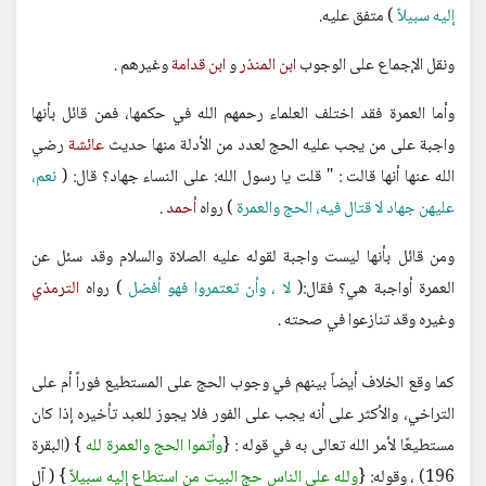
إليه سبيلاً
) متفق عليه.
ونقل الإجماع على الوجوب
ابن المنذر
و
ابن قدامة
وغيرهم .
وأما العمرة فقد اختلف العلماء رحمهم الله في حكمها، فمن قائل بأنها
واجبة على من يجب عليه الحج لعدد من الأدلة منها حديث
عائشة
رضي
الله عنها أنها قالت : " قلت يا رسول الله: على النساء جهاد؟ قال: (
نعم،
عليهن جهاد لا قتال فيه، الحج والعمرة
) رواه
أحمد
.
ومن قائل بأنها ليست واجبة لقوله عليه الصلاة والسلام وقد سئل عن
العمرة أواجبة هي؟ فقال:(
لا ، وأن تعتمروا فهو أفضل
) رواه
الترمذي
وغيره وقد تنازعوا في صحته .
كما وقع الخلاف أيضاً بينهم في وجوب الحج على المستطيع فوراً أم على
التراخي، والأكثر على أنه يجب على الفور فلا يجوز للعبد تأخيره إذا كان
مستطيعًا لأمر الله تعالى به في قوله : {
وأتموا الحج والعمرة لله
} (البقرة
196) ، وقوله: {
ولله على الناس حج البيت من استطاع إليه سبيلاً
} ( آل