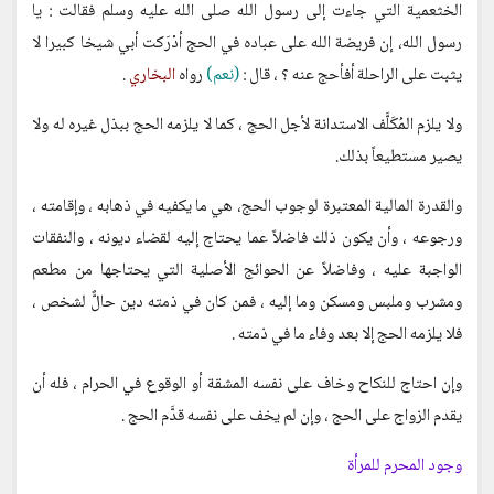
الخثعمية التي جاءت إلى رسول الله صلى الله عليه وسلم فقالت : يا
رسول الله، إن فريضة الله على عباده في الحج أدْرَكت أبي شيخا كبيرا لا
يثبت على الراحلة أفأحج عنه ؟ ، قال :
(نعم)
رواه
البخاري
.
ولا يلزم المُكَلَّف الاستدانة لأجل الحج ، كما لا يلزمه الحج ببذل غيره له ولا
يصير مستطيعاً بذلك.
والقدرة المالية المعتبرة لوجوب الحج، هي ما يكفيه في ذهابه ، وإقامته ،
ورجوعه ، وأن يكون ذلك فاضلاً عما يحتاج إليه لقضاء ديونه ، والنفقات
الواجبة عليه ، وفاضلاً عن الحوائج الأصلية التي يحتاجها من مطعم
ومشرب وملبس ومسكن وما إليه ، فمن كان في ذمته دين حالٌّ لشخص ،
فلا يلزمه الحج إلا بعد وفاء ما في ذمته .
وإن احتاج للنكاح وخاف على نفسه المشقة أو الوقوع في الحرام ، فله أن
يقدم الزواج على الحج ، وإن لم يخف على نفسه قدَّم الحج .
وجود المحرم للمرأة