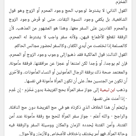
المَحْرَم.
القول الثاني: لا يشترط لوجوب الحج وجود المحرم أو الزوج وهو قول
الشافعية، بل يكفي وجود النسوة الثِقات، حتى لو فُرض وجود الزوج
والمحرم القادرين على السفر معها، وهذا هو المشهور من المذهب، لأن
الرفقة تقطع الأطماع فيهن، ولأنه سفر واجب لا يشترط له المحرم،
كالمسلمة إذا تخلصت من أيدي الكفار، وكالسفر لحضور مجالس الحاكم.
القول الثالث: قول المالكية فقد ذهبوا إلى وجوب وجود الزوج أو المحرم،
فإن لم يوجدا، أو وُجدا لكن امتنعا أو عجزا عن مرافقتها، فرفقة مأمونة،
والمعتمد صحة ذلك برفقة الرجال المأمونين أو النساء المأمونات، والأحْرى
أن تكون من الجنسين معاً، على أن تكون المرأة مأمونة في نفسها..
وذهب
ابن تيمية
إلى جواز سفر المرأة بحج الفريضة بدون مَحْرَم - إن عُدِم
- إذا أمنت على نفسها.
وليُعلم أن هذا الخلاف الذي ذكرناه هو في حج الفريضة دون حج النافلة،
والراجح - والله أعلم - جواز سفر المرأة للحج مع رفقة مأمونة عند أمن
الفتنة، وأمن الفتنة يُحدده الزمان والمكان ووسيلة السفر والرفقة فيه
وحالة المرأة، فهو أمر يختلف باختلاف الأشخاص والأزمان والأحوال..