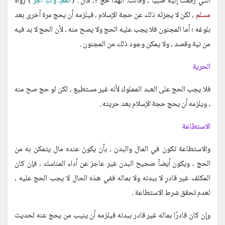
التي رفعت إليه صبيًا ، وقالت: ألهذا حج ؟، قال : (
نعم، ولكِ أجر
) رواه
مسلم
، لكن لا يجزئه ذلك عن حجة الإسلام ، فيلزمه أن يحج مرة أخرى بعد
بلوغه ؛ أما المجنون فلا يجب عليه الحج ولا يصح منه ، لأن الحج لا بد فيه
من نية وقصد ، ولا يمكن وجود ذلك من المجنون .
الحرية
فلا يجب الحج على العبد المملوك لأنه غير مستطيع ، لكن لو حج صح منه
، ويلزمه أن يحج حجة الإسلام بعد حريته .
الاستطاعة
والاستطاعة تكون في المال والبدن ، بأن يكونَ عنده مال يتمكن به من
الحج ، ويكون أيضاً صحيح البدن غير عاجز عن أداء المناسك ، فإن كان
المكلف غير قادرٍ لا ببدنه ولا بماله ففي هذه الحال لا يجب الحج عليه ،
لعدم تحقق شرط الاستطاعة .
وإن كان قادرًا بماله غير قادر ببدنه فيلزمه أن ينيب من يحج عنه لحديث