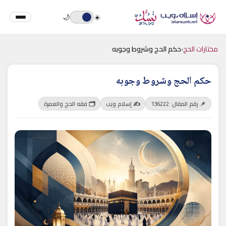
🌙
☀️
مختارات الحج
›
حكم الحج وشروط وجوبه
حكم الحج وشروط وجوبه
📌 رقم المقال: 136222
✍️ إسلام ويب
🗂 فقه الحج والعمرة