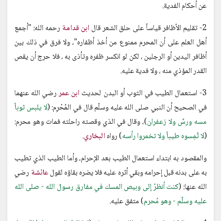
عن أحكام الفدية.
2- تقليم الأظافر قياساً على حلق الشعر قال
ابن قدامة
رحمه الله: "أجمع
أهل العلم على أن المحرم ممنوع من أخذ أظفاره"، ولا فرق في ذلك بين
أظافر اليدين أو الرجلين ، لكن لو انكسر ظفره وتأذى به ، فلا حرج أن يقص
القدر المؤذي منه ، ولا فدية عليه.
3- استعمال الطيب في الثوب أو البدن لحديث
ابن عمر
رضي الله عنهما
في الصحيح أن النبي صلى الله عليه وسلّم قال في المُحْرِم: (
لا يلبس ثوباً
مسه ورسٌ ولا زعفران
)، وقال في الذي وقصته راحلته فمات وهو محرم:
(
لا تُمِسوه طيباً ولا تخمروا رأسه
) رواه
البخاري
.
والمقصود به ابتداء استعمال الطيب بعد الإحرام، وأما الطيب الذي تطيب
به على بدنه قبل إحرامه وبقي أثره عليه فلا يضره بقاؤه لقول
عائشة
رضي
الله عنها: (
كنت أنظرُ إلى وبيص المسك في مفارق رسول الله - صلى الله
عليه وسلّم - وهو مُحرم
) متفق عليه.