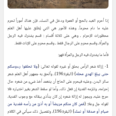
إذا أحرم العبد بالحج أو العمرة ودخل في النسك، فإن هناك أموراً تحرم
عليه ما دام محرماً، وهذه الأمور هي التي يُطلق عليها أهل العلم
محظورات الإحرام ، وهي على ثلاثة أقسام : قسم يشترك فيه الرجل
والمرأة، وقسم محرم على الرجال فقط ، وقسم محرم على الإناث فقط.
فأما ما يشترك فيه الرجل والمرأة فهو:
1- إزالة شعر الرأس بحلق أو غيره لقوله تعالى: {
ولا تحلقوا رءوسكم
حتى يبلغ الهدي محله
} (البقرة:196)، وألحق به جمهور أهل العلم شعر
سائر البدن، وعليه فيحرم على الحاج أن يتعمد أخذ شيءٍ من شعره حال
إحرامه، وتلزمه الفدية إن فعل ذلك، وأما لو سقط الشعر بغير اختياره فلا
حرج عليه، ويجوز له إزالة شعره إن كان يتأذى ببقائه مع وجوب الفدية،
لقوله جل وعلا: {
فمن كان منكم مريضاً أو به أذىً من رأسه ففدية من
صيام أو صدقة أو نسك
} (البقرة:196)، وتفصيل ذلك سيأتي في الكلام