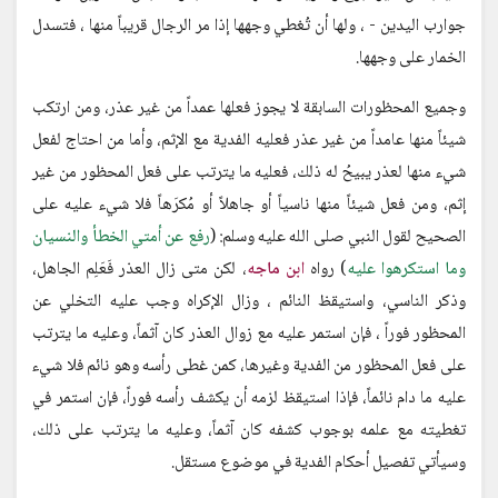
جوارب اليدين - ، ولها أن تُغطي وجهها إذا مر الرجال قريباً منها ، فتسدل
الخمار على وجهها.
وجميع المحظورات السابقة لا يجوز فعلها عمداً من غير عذر، ومن ارتكب
شيئاً منها عامداً من غير عذر فعليه الفدية مع الإثم، وأما من احتاج لفعل
شيء منها لعذر يبيحُ له ذلك، فعليه ما يترتب على فعل المحظور من غير
إثم، ومن فعل شيئاً منها ناسياً أو جاهلاً أو مُكرَهاً فلا شيء عليه على
الصحيح لقول النبي صلى الله عليه وسلم: (
رفع عن أمتي الخطأ والنسيان
وما استكرهوا عليه
) رواه
ابن ماجه
، لكن متى زال العذر فَعَلِم الجاهل،
وذكر الناسي، واستيقظ النائم ، وزال الإكراه وجب عليه التخلي عن
المحظور فوراً ، فإن استمر عليه مع زوال العذر كان آثماً، وعليه ما يترتب
على فعل المحظور من الفدية وغيرها، كمن غطى رأسه وهو نائم فلا شيء
عليه ما دام نائماً، فإذا استيقظ لزمه أن يكشف رأسه فوراً، فإن استمر في
تغطيته مع علمه بوجوب كشفه كان آثماً، وعليه ما يترتب على ذلك،
وسيأتي تفصيل أحكام الفدية في موضوع مستقل.