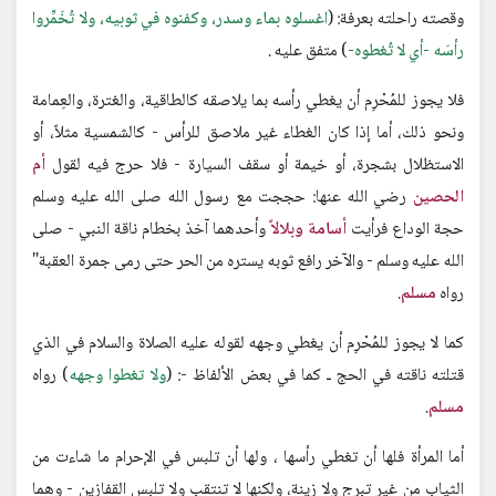
وقصته راحلته بعرفة: (
اغسلوه بماء وسدر، وكفنوه في ثوبيه، ولا تُخَمِّروا
رأسَه -أي لا تُغطوه-
) متفق عليه .
فلا يجوز للمُحْرِم أن يغطي رأسه بما يلاصقه كالطاقية، والغترة، والعِمامة
ونحو ذلك، أما إذا كان الغطاء غير ملاصق للرأس - كالشمسية مثلاً، أو
الاستظلال بشجرة، أو خيمة أو سقف السيارة - فلا حرج فيه لقول
أم
الحصين
رضي الله عنها: حججت مع رسول الله صلى الله عليه وسلم
حجة الوداع فرأيت
أسامة وبلالاً
وأحدهما آخذ بخطام ناقة النبي - صلى
الله عليه وسلم - والآخر رافع ثوبه يستره من الحر حتى رمى جمرة العقبة"
رواه
مسلم
.
كما لا يجوز للمُحْرِم أن يغطي وجهه لقوله عليه الصلاة والسلام في الذي
قتلته ناقته في الحج ـ كما في بعض الألفاظ -: (
ولا تغطوا وجهه
) رواه
مسلم
.
أما المرأة فلها أن تغطي رأسها ، ولها أن تلبس في الإحرام ما شاءت من
الثياب من غير تبرج ولا زينة، ولكنها لا تنتقب ولا تلبس القفازين - وهما