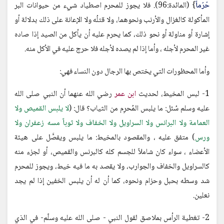
حُرُماً
} (المائدة:96). فلا يجوز للمحرم اصطياد شيء من حيوانات البر
المأكولة كالغزال والأرنب ونحوهما، ولا قتلُه ولا الإعانة على ذلك بدلالة أو
إشارة أو مناولة أو نحو ذلك، كما يحرم عليه أن يأكل من الصيد إذا صاده
غير المحرم لأجله ، وأما إذا لم يصده لأجله فلا حرج عليه في الأكل منه.
وأما المحظورات التي يختص بها الرجال دون النساء فهي:
1- لبس المخيط، لحديث
ابن عمر
رضي الله عنهما أن النبي صلى الله
عليه وسلم سُئل: ما يلبس المُحرِم من الثياب؟ قال: (
لا يلبس القميص ولا
العمامة ولا البرانس ولا السراويل ولا الخفاف ولا ثوباً مسه زعفران ولا
ورس
) متفق عليه ، والمقصود بالمخيط: ما يلبس ويفصَّل على هيئة
الأعضاء ، سواء كان شاملاً للجسم كله كالبرنس والقميص، أو لجزء منه
كالسراويل والخفاف والجوارب، ولا يقصد به ما فيه خيط، ويجوز للمحرم
شد وسطه بحبل وحزام ونحوه، كما أن له أن يلبس الخفين إذا لم يجد
نعلين.
2- تغطية الرأس بملاصق لقول النبي - صلى الله عليه وسلّم- في الذي