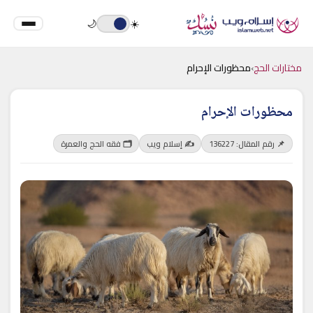
🌙
☀️
مختارات الحج
›
محظورات الإحرام
محظورات الإحرام
📌 رقم المقال: 136227
✍️ إسلام ويب
🗂 فقه الحج والعمرة