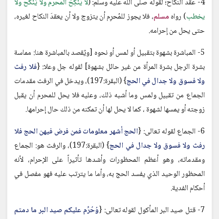
4- عقد النكاح؛ لقوله صلى الله عليه وسلم: (
لا يَنْكِحُ المحرم ولا يُنْكَح ولا
يخطب
) رواه
مسلم
، فلا يجوز للمُحرِم أن يتزوج ولا أن يعقدَ النكاح لغيره،
حتى يحل من إحرامه.
5- المباشرة بشهوة بتقبيل أو لمس أو نحوه [ويُقصد بالمباشرة هنا: مماسة
بشرة الرجل بشرة المرأة من غير حائل بشهوة] لقوله جل وعلا: {
فلا رفث
ولا فسوق ولا جدال في الحج
} (البقرة:197)، ويدخل في الرفث مقدمات
الجماع من تقبيل ولمس وما أشبه ذلك، وعليه فلا يحل للمحرم أن يقبل
زوجته أو يمسها لشهوة ، كما لا يحل لها أن تمكنه من ذلك حال إحرامها.
6- الجماع لقوله تعالى: {
الحج أشهر معلومات فمن فرض فيهن الحج فلا
رفث ولا فسوق ولا جدال في الحج
} (البقرة:197)، والرفث هو: الجماع
ومقدماته، وهو أعظم المحظورات وأشدها تأثيراً على الإحرام، لأنه
المحظور الوحيد الذي يفسد الحج به، وأما ما يترتب عليه فهو مفصل في
أحكام الفدية.
7- قتل صيد البر المأكول لقوله تعالى: {
وُحُرِّم عليكم صيد البر ما دمتم