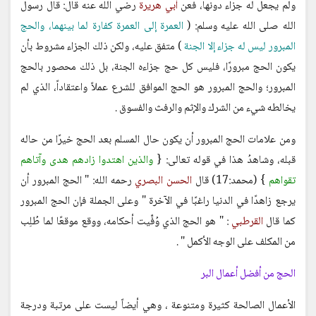
ولم يجعل له جزاء دونها، فعن
أبي هريرة
رضي الله عنه قال: قال رسول
الله صلى الله عليه وسلم: (
العمرة إلى العمرة كفارة لما بينهما، والحج
المبرور ليس له جزاء إلا الجنة
) متفق عليه، ولكن ذلك الجزاء مشروط بأن
يكون الحج مبرورًا، فليس كل حج جزاءه الجنة، بل ذلك محصور بالحج
المبرور؛ والحج المبرور هو الحج الموافق للشرع عملاً واعتقاداً، الذي لم
يخالطه شيء من الشرك والإثم والرفث والفسوق .
ومن علامات الحج المبرور أن يكون حال المسلم بعد الحج خيرًا من حاله
قبله، وشاهدُ هذا في قوله تعالى: {
والذين اهتدوا زادهم هدى وآتاهم
تقواهم
} (محمد:17) قال
الحسن البصري
رحمه الله: " الحج المبرور أن
يرجع زاهدًا في الدنيا راغبًا في الآخرة " وعلى الجملة فإن الحج المبرور
كما قال
القرطبي
: " هو الحج الذي وُفِّيت أحكامه، ووقع موقعًا لما طُلِب
من المكلف على الوجه الأكمل " .
الحج من أفضل أعمال البر
الأعمال الصالحة كثيرة ومتنوعة ، وهي أيضاً ليست على مرتبة ودرجة