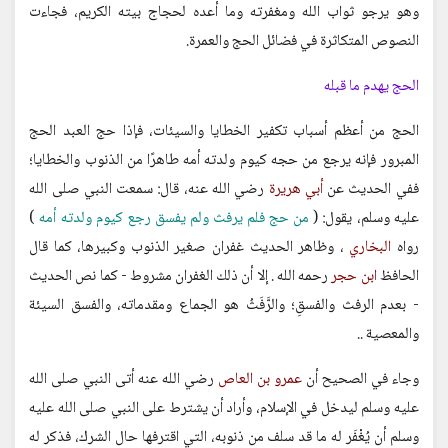
وهو يرجو ثواب الله ومغفرته وما أعده لحجاج بيته الكريم، فجاءت
النصوص المتكاثرة في فضائل الحج والعمرة.
الحج يهدم ما قبله
الحج من أعظم أسباب تكفير الخطايا والسيئات، فإذا حج العبد الحج
المبرور فإنه يرجع من حجه كيوم ولدته أمه طاهرًا من الذنوب والخطايا؛
ففي الحديث عن
أبي هريرة
رضي الله عنه، قال: سمعت النبي صلى الله
عليه وسلم، يقول: (
من حج فلم يرفث ولم يفسق رجع كيوم ولدته أمه
)
رواه
البخاري
، وظاهر الحديث غفران صغير الذنوب وكبيرها، كما قال
الحافظ
ابن حجر
رحمه الله . إلا أن ذلك الغفران مشروط - كما نص الحديث
- بعدم الرفث والفسقِ؛ والرَّفَثُ هو الجماع ومقدماته، والفسق السيئة
والمعصية ..
وجاء في الصحيح أن
عمرو بن العاص
رضي الله عنه أتى النبي صلى الله
عليه وسلم ليدخل في الإسلام، وأراد أن يشترط على النبي صلى الله عليه
وسلم أن يُغْفَر له ما قد سلف من ذنوبه، التي اقترفها حال الشرك، فذكر له