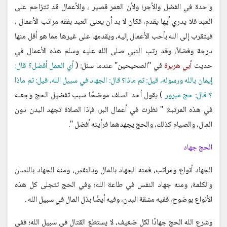
واحدة في الفضل والأجر؛ ولأن العمر قصير ، والأعمال قد تتزاحم على
العبد فلا يدري أيها يقدم، فكان لا بد أن يعنى العبد بفقه مراتب الأعمال ،
فيتقرب إلى الله بأحب الأعمال إليه، ويقدمها على غيرها مما هو أقل منها
درجة وفضلاً، وقد رتب النبي صلى الله عليه وسلم هذه الأعمال في
حديث
أبي هريرة
في "الصحيحين" عندما سئل: (
أي العمل أفضل؟ قال:
إيمان بالله ورسوله، قيل: ثم ماذا؟ قال: الجهاد في سبيل الله، قيل: ثم ماذا
؟ قال: حج مبرور
) يقول أحد السلف موضحًا سبب تفضيل الحج وجعله
في هذه المرتبة: " نظرت في أعمال البر، فإذا الصلاة تجهد البدن دون
المال، والصيام كذلك، والحج يجهدهما فرأيته أفضل ".
الحج جهاد
الجهاد أنواع ومراتب، فمنه الجهاد بالمال وبالنفس، ومنه الجهاد باللسان
والكلمة، ومنه جهاد النفس في طاعة الله؛ وفي الحج تتجلى كل هذه
الأنواع بوضوح، ففيه مشقة البدن، وفيه أيضًا بذل المال في سبيل الله .
وشرع الله الحج جهادًا لكل ضعيف، لا يستطع القتال في سبيل الله؛ ففي