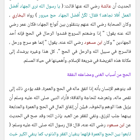
الحديث أن
عائشة
رضي الله عنها قالت: (
يا رسول الله نرى الجهاد أفضل
العمل أفلا نجاهد؟ فقال: لكُنَّ أفضل الجهاد حج مبرور
) رواه
البخاري
،
وكان الصحابة رضي الله عنهم يتنقلون بين أنواع الجهاد؛ فكان عمر رضي
الله عنه يقول: " إذا وضعتم السروج فشدوا الرحال في الحج فإنه أحد
الجهادين " وكان
ابن مسعود
رضي الله عنه، يقول: " إنما هو سرج ورحل ،
فالسرج في سبيل الله والرحل في الحج "، كل هذا وغيره يرشدك إلى
مكانة هذه الفريضة في شريعة الإسلام، وأهميتها في حياة المسلم.
الحج من أسباب الغنى ومضاعفه النفقة
قد يتوهم الإنسان بأنه إذا انفق ماله في الحج والعمرة، فقد يؤدي ذلك إلى
نقص ماله، وتعرضه للحاجة والفاقة؛ فأراد النبي صلى الله عليه وسلم أن
يزيل هذا الوهم والخوف، فبيَّن أن إنفاق المال في الحج والعمرة والمتابعة
بينهما جلب للرزق، ونفي للفقر عن العبد بإذن الله؛ وقد صح في الحديث
عن
ابن مسعود
رضي الله عنه، قال: قال رسول الله صلى الله عليه وسلم: (
تابعوا بين الحج والعمرة فإنهما ينفيان الفقر والذنوب كما ينفي الكير خبث