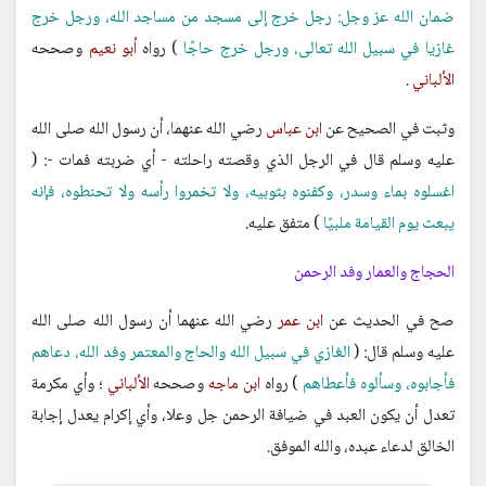
ضمان الله عز وجل: رجل خرج إلى مسجد من مساجد الله، ورجل خرج
غازيا في سبيل الله تعالى، ورجل خرج حاجًا
) رواه
أبو نعيم
وصححه
الألباني
.
وثبت في الصحيح عن
ابن عباس
رضي الله عنهما، أن رسول الله صلى الله
عليه وسلم قال في الرجل الذي وقصته راحلته - أي ضربته فمات -: (
اغسلوه بماء وسدر، وكفنوه بثوبيه، ولا تخمروا رأسه ولا تحنطوه، فإنه
يبعث يوم القيامة ملبيًا
) متفق عليه.
الحجاج والعمار وفد الرحمن
صح في الحديث عن
ابن عمر
رضي الله عنهما أن رسول الله صلى الله
عليه وسلم قال: (
الغازي في سبيل الله والحاج والمعتمر وفد الله، دعاهم
فأجابوه، وسألوه فأعطاهم
) رواه
ابن ماجه
وصححه
الألباني
؛ وأي مكرمة
تعدل أن يكون العبد في ضيافة الرحمن جل وعلا، وأي إكرام يعدل إجابة
الخالق لدعاء عبده، والله الموفق.