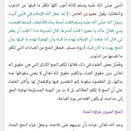
النبي صلى الله عليه وسلم ثلاثة أمور، كلها تكفِّر ما قبلها من الذنوب
والخطايا، يقول
عمرو بن العاص
: (
لما جعل الله الإسلام في قلبي أتيت
رسول الله صلى الله عليه وسلم فقلت أبسط يدك فلأبايعك، فبسط فقبضت
يدي، فقال: مالك يا عمرو ؟ قلت: أشترط، قال: تشترط ماذا ؟ قلت: أن يغفر
لي، قال: أما علمت أن الإسلام يهدم ما قبله وأن الهجرة تهدم ما قبلها، وأن
الحج يهدم ما كان قبله
) رواه
مسلم
، فجعل الحج من العبادات التي تكفر
ما تقدمها من الذنوب.
وفَصَّل بعض العلماء في ذلك فقالوا: يُكفر الحج الكبائر التي هي حقوق لله
تعالى دون حقوق العباد، وتكفير حقوق الله تعالى لا يعني سقوطها عنه
بذاتها، بل المقصود سقوط إثم التقصير فيها والإهمال لها. وأكثر العلماء
على أن الحج لا يُكفر المظالم، بل لا بد من التوبة المستلزمة توفية الحق
إلى صاحبه، أو يكون القصاص يوم القيامة..
الحج المبرور جزاؤه الجنة
وعد الله تعالى عباده بأن يثيبهم على طاعته، وجعل جزاء الحج الجنة،