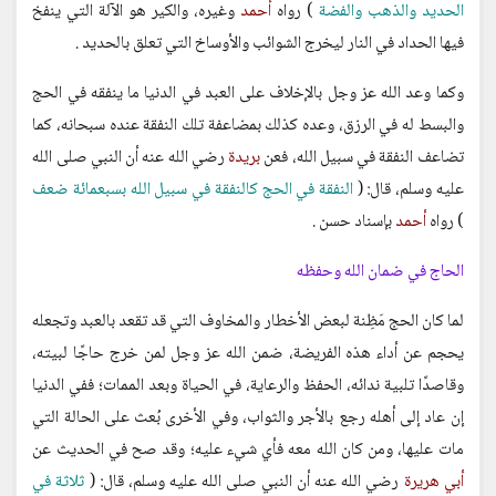
الحديد والذهب والفضة
) رواه
أحمد
وغيره، والكير هو الآلة التي ينفخ
فيها الحداد في النار ليخرج الشوائب والأوساخ التي تعلق بالحديد .
وكما وعد الله عز وجل بالإخلاف على العبد في الدنيا ما ينفقه في الحج
والبسط له في الرزق، وعده كذلك بمضاعفة تلك النفقة عنده سبحانه، كما
تضاعف النفقة في سبيل الله، فعن
بريدة
رضي الله عنه أن النبي صلى الله
عليه وسلم، قال: (
النفقة في الحج كالنفقة في سبيل الله بسبعمائة ضعف
) رواه
أحمد
بإسناد حسن .
الحاج في ضمان الله وحفظه
لما كان الحج مَظِنة لبعض الأخطار والمخاوف التي قد تقعد بالعبد وتجعله
يحجم عن أداء هذه الفريضة، ضمن الله عز وجل لمن خرج حاجًا لبيته،
وقاصدًا تلبية ندائه، الحفظ والرعاية، في الحياة وبعد الممات؛ ففي الدنيا
إن عاد إلى أهله رجع بالأجر والثواب، وفي الأخرى بُعث على الحالة التي
مات عليها، ومن كان الله معه فأي شيء عليه؛ وقد صح في الحديث عن
أبي هريرة
رضي الله عنه أن النبي صلى الله عليه وسلم، قال: (
ثلاثة في