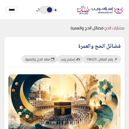
🌙
☀️
مختارات الحج
›
فضائل الحج والعمرة
فضائل الحج والعمرة
📌 رقم المقال: 136225
✍️ إسلام ويب
🗂 فقه الحج والعمرة