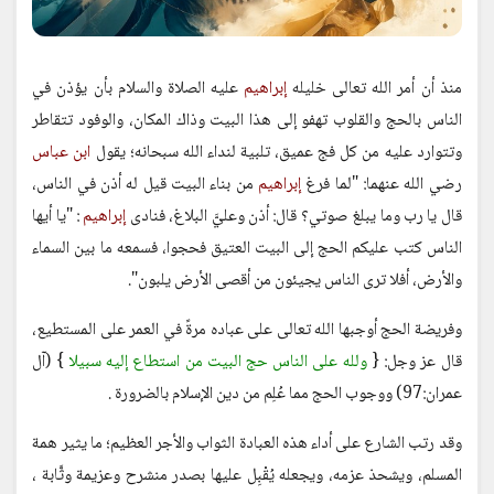
منذ أن أمر الله تعالى خليله
إبراهيم
عليه الصلاة والسلام بأن يؤذن في
الناس بالحج والقلوب تهفو إلى هذا البيت وذاك المكان، والوفود تتقاطر
وتتوارد عليه من كل فج عميق، تلبية لنداء الله سبحانه؛ يقول
ابن عباس
رضي الله عنهما: "لما فرغ
إبراهيم
من بناء البيت قيل له أذن في الناس،
قال يا رب وما يبلغ صوتي؟ قال: أذن وعليَّ البلاغ، فنادى
إبراهيم
: "يا أيها
الناس كتب عليكم الحج إلى البيت العتيق فحجوا، فسمعه ما بين السماء
والأرض، أفلا ترى الناس يجيئون من أقصى الأرض يلبون".
وفريضة الحج أوجبها الله تعالى على عباده مرةً في العمر على المستطيع،
قال عز وجل: {
ولله على الناس حج البيت من استطاع إليه سبيلا
} (آل
عمران:97) ووجوب الحج مما عُلِم من دين الإسلام بالضرورة .
وقد رتب الشارع على أداء هذه العبادة الثواب والأجر العظيم؛ ما يثير همة
المسلم، ويشحذ عزمه، ويجعله يُقْبِل عليها بصدر منشرح وعزيمة وثَّابة ،