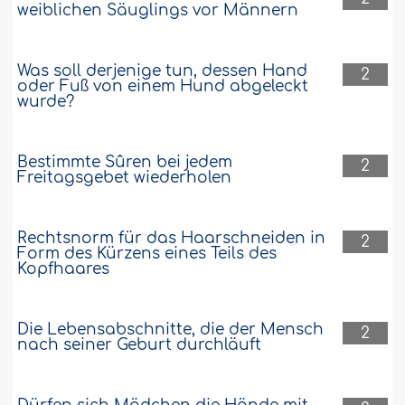
weiblichen Säuglings vor Männern
besser für dich und für sie
Ich bin sehr traurig, weil ich meine
Mutter, meinen Vater und meine
Was soll derjenige tun, dessen Hand
2
Schwester verloren habe, und versuche
oder Fuß von einem Hund abgeleckt
wurde?
es zu vergessen, indem ich den Qurân
lese und Bittgebete spreche. Ich glaube
daran, dass dies Allâhs Beschluss war
und auf jeden Fall eintreten sollte.
Bestimmte Sûren bei jedem
2
Dennoch wünsche ich mir manchmal
Freitagsgebet wiederholen
und bitte Allâh darum, dass ich sterbe,
bevor etwas passiert,..
Weiter
Rechtsnorm für das Haarschneiden in
2
36131
6-12-2017
Form des Kürzens eines Teils des
Kopfhaares
Die Lebensabschnitte, die der Mensch
2
nach seiner Geburt durchläuft