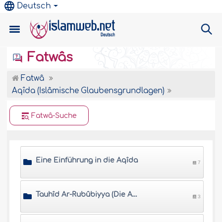
Deutsch
Fatwâs
Fatwâ
Aqîda (Islâmische Glaubensgrundlagen)
Fatwâ-Suche
Eine Einführung in die Aqîda
7
Tauhîd Ar-Rubûbiyya (Die Aufrechterhaltung der Einheit Allâhs in Seiner Herrschaft)
3