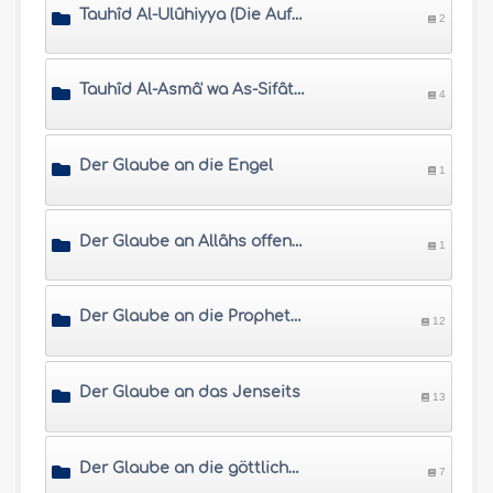
Tauhîd Al-Ulûhiyya (Die Aufrechterhaltung der Einheit Allâhs in der Anbetung)
2
Tauhîd Al-Asmâ' wa As-Sifât (Die Aufrechterhaltung der Einheit Allâhs in Seinen Namen und Eigenschaften)
4
Der Glaube an die Engel
1
Der Glaube an Allâhs offenbarte Bücher
1
Der Glaube an die Propheten und die Gesandten
12
Der Glaube an das Jenseits
13
Der Glaube an die göttliche Bestimmung
7