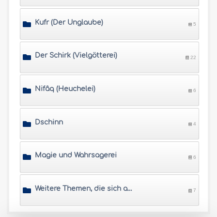
Kufr (Der Unglaube)
5
Der Schirk (Vielgötterei)
22
Nifâq (Heuchelei)
6
Dschinn
4
Magie und Wahrsagerei
6
Weitere Themen, die sich auf die 'Aqîda beziehen
7