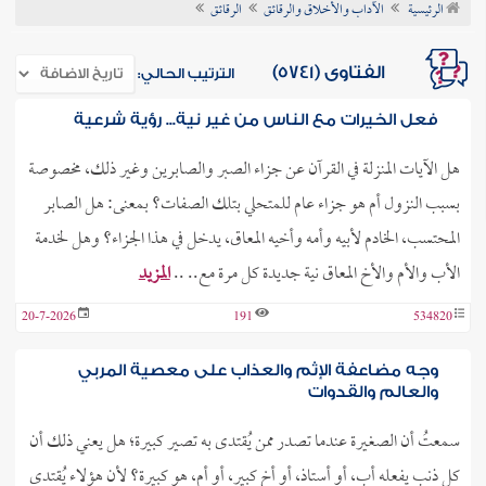
الرئيسية
الآداب والأخلاق والرقائق
الرقائق
ن الفتوى
الفتاوى (5741)
الترتيب الحالي:
فعل الخيرات مع الناس من غير نية... رؤية شرعية
هل الآيات المنزلة في القرآن عن جزاء الصبر والصابرين وغير ذلك، مخصوصة
بسبب النزول أم هو جزاء عام للمتحلي بتلك الصفات؟ بمعنى: هل الصابر
المحتسب، الخادم لأبيه وأمه وأخيه المعاق، يدخل في هذا الجزاء؟ وهل لخدمة
الأب والأم والأخ المعاق نية جديدة كل مرة مع.. ..
المزيد
20-7-2026
191
534820
وجه مضاعفة الإثم والعذاب على معصية المربي
والعالم والقدوات
سمعتُ أن الصغيرة عندما تصدر ممن يُقتدى به تصير كبيرة؛ هل يعني ذلك أن
كل ذنب يفعله أب، أو أستاذ، أو أخ كبير، أو أم، هو كبيرة؟ لأن هؤلاء يُقتدى