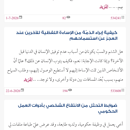
بهم. .. ..
المزيد
1-7-2026
82
534241
كيفية إبراء الذمّة من الإساءة اللفظية للآخرين عند
العجز عن استسماحهم
هل الشتم والسبّ يكونان من أسباب عدم توفيق الإنسان في الدنيا قبل
الآخرة؟ وإذا كانت الإجابة: نعم، فكيف يتوب الإنسان عن ذلك؟ علمًا أنّ
الأشخاص الذين تمّت الإساءة إليهم لا أستطيع الوصول إليهم، وطلب السماح
منهم، بسبب بُعْد المسافات بين دولة وأخرى، ولا توجد.. ..
المزيد
22-6-2026
194
533608
ضوابط التحلّل من الانتفاع الشخصي بأدوات العمل
الحكومي
أخي يعمل في وظيفة حكومية، ولديه طابعة، وقد عرض عليّ طباعة ملفات لي