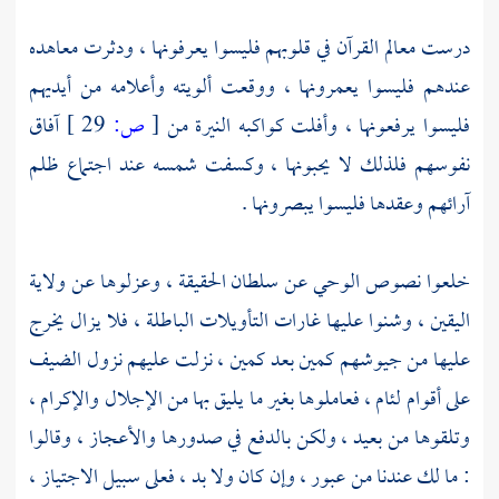
درست معالم القرآن في قلوبهم فليسوا يعرفونها ، ودثرت معاهده
عندهم فليسوا يعمرونها ، ووقعت ألويته وأعلامه من أيديهم
فليسوا يرفعونها ، وأفلت كواكبه النيرة من
[
ص:
29 ]
آفاق
نفوسهم فلذلك لا يحبونها ، وكسفت شمسه عند اجتماع ظلم
آرائهم وعقدها فليسوا يبصرونها .
خلعوا نصوص الوحي عن سلطان الحقيقة ، وعزلوها عن ولاية
اليقين ، وشنوا عليها غارات التأويلات الباطلة ، فلا يزال يخرج
عليها من جيوشهم كمين بعد كمين ، نزلت عليهم نزول الضيف
على أقوام لئام ، فعاملوها بغير ما يليق بها من الإجلال والإكرام ،
وتلقوها من بعيد ، ولكن بالدفع في صدورها والأعجاز ، وقالوا
: ما لك عندنا من عبور ، وإن كان ولا بد ، فعلى سبيل الاجتياز ،