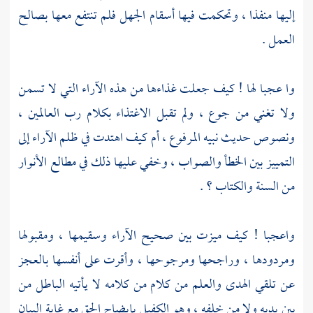
إليها منفذا ، وتحكمت فيها أسقام الجهل فلم تنتفع معها بصالح
العمل .
وا عجبا لها ! كيف جعلت غذاءها من هذه الآراء التي لا تسمن
ولا تغني من جوع ، ولم تقبل الاغتذاء بكلام رب العالمين ،
ونصوص حديث نبيه المرفوع ، أم كيف اهتدت في ظلم الآراء إلى
التمييز بين الخطأ والصواب ، وخفي عليها ذلك في مطالع الأنوار
من السنة والكتاب ؟ .
واعجبا ! كيف ميزت بين صحيح الآراء وسقيمها ، ومقبولها
ومردودها ، وراجحها ومرجوحها ، وأقرت على أنفسها بالعجز
عن تلقي الهدى والعلم من كلام من كلامه لا يأتيه الباطل من
بين يديه ولا من خلفه ، وهو الكفيل بإيضاح الحق مع غاية البيان