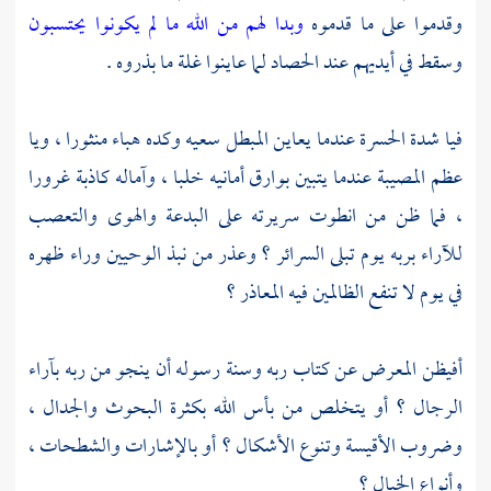
وقدموا على ما قدموه
وبدا لهم من الله ما لم يكونوا يحتسبون
وسقط في أيديهم عند الحصاد لما عاينوا غلة ما بذروه .
فيا شدة الحسرة عندما يعاين المبطل سعيه وكده هباء منثورا ، ويا
عظم المصيبة عندما يتبين بوارق أمانيه خلبا ، وآماله كاذبة غرورا
، فما ظن من انطوت سريرته على البدعة والهوى والتعصب
للآراء بربه يوم تبلى السرائر ؟ وعذر من نبذ الوحيين وراء ظهره
في يوم لا تنفع الظالمين فيه المعاذر ؟
أفيظن المعرض عن كتاب ربه وسنة رسوله أن ينجو من ربه بآراء
الرجال ؟ أو يتخلص من بأس الله بكثرة البحوث والجدال ،
وضروب الأقيسة وتنوع الأشكال ؟ أو بالإشارات والشطحات ،
وأنواع الخيال ؟