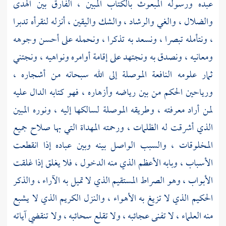
عبده ورسوله المبعوث بالكتاب المبين ، الفارق بين الهدى
والضلال ، والغي والرشاد ، والشك واليقين ، أنزله لنقرأه تدبرا
، ونتأمله تبصرا ، ونسعد به تذكرا ، ونحمله على أحسن وجوهه
ومعانيه ، ونصدق به ونجتهد على إقامة أوامره ونواهيه ، ونجتني
ثمار علومه النافعة الموصلة إلى الله سبحانه من أشجاره ،
ورياحين الحكم من بين رياضه وأزهاره ، فهو كتابه الدال عليه
لمن أراد معرفته ، وطريقه الموصلة لسالكها إليه ، ونوره المبين
الذي أشرقت له الظلمات ، ورحمته المهداة التي بها صلاح جميع
المخلوقات ، والسبب الواصل بينه وبين عباده إذا انقطعت
الأسباب ، وبابه الأعظم الذي منه الدخول ، فلا يغلق إذا غلقت
الأبواب ، وهو الصراط المستقيم الذي لا تميل به الآراء ، والذكر
الحكيم الذي لا تزيغ به الأهواء ، والنزل الكريم الذي لا يشبع
منه العلماء ، لا تفنى عجائبه ، ولا تقلع سحائبه ، ولا تنقضي آياته