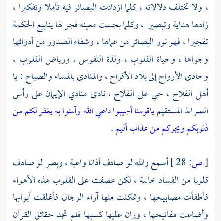
، ولا تختلف دلالاته ، كلما ازدادت البصائر فيه تأملا وتفكيرا ،
زادها هداية وتبصيرا ، وكلما بجست معينه فجر لها ينابيع الحكمة
تفجيرا ، فهو نور البصائر من عماها ، وشفاء الصدور من أدوائها
وجواها ، وحياة القلوب ، ولذة النفوس ، ورياض القلوب ،
وحادي الأرواح إلى بلاد الأفراح ، والمنادي بالمساء والصباح : يا
أهل الفلاح ، حي على الفلاح ، نادى منادي الإيمان على رأس
الصراط المستقيم
ياقومنا أجيبوا داعي الله وآمنوا به يغفر لكم من
ذنوبكم ويجركم من عذاب أليم
.
[
ص:
28 ]
أسمع والله لو صادف آذانا واعية ، وبصر لو صادف
قلوبا من الفساد خالية ، لكن عصفت على القلوب هذه الأهواء
فأطفأت مصابيحها ، وتمكنت منها آراء الرجال فأغلقت أبوابها
وأضاعت مفاتيحها ، وران عليها كسبها فلم تجد حقائق القرآن