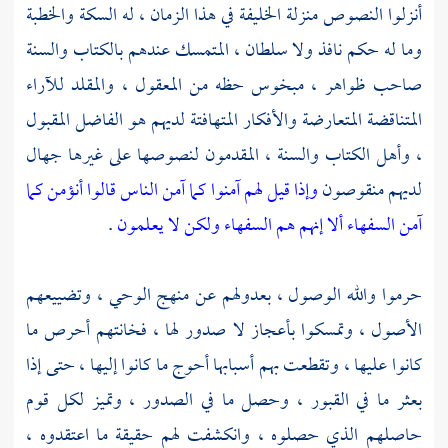
أنزلوا النصوص منزلة الخليفة في هذا الزمان ، له السكة والخطبة
وما له حكم نافذ ولا سلطان ، المتمسك عندهم بالكتاب والسنة
صاحب ظواهر ، مبخوس حظه من المعقول ، والمقلد للآراء
المتناقضة المتعارضة والأفكار المتهافتة لديهم هو الفاضل المقبول
، وأهل الكتاب والسنة ، المقدمون لنصوصها على غيرها جهال
لديهم منقوصون
وإذا قيل لهم آمنوا كما آمن الناس قالوا أنؤمن كما
آمن السفهاء ألا إنهم هم السفهاء ولكن لا يعلمون
.
حرموا والله الوصول ، بعدولهم عن منهج الوحي ، وتضييعهم
الأصول ، وتمسكوا بأعجاز لا صدور لها ، فخانتهم أحرص ما
كانوا عليها ، وتقطعت بهم أسبابها أحوج ما كانوا إليها ، حتى إذا
بعثر ما في القبور ، وحصل ما في الصدور ، وتميز لكل قوم
حاصلهم الذي حصلوه ، وانكشفت لهم حقيقة ما اعتقدوه ،