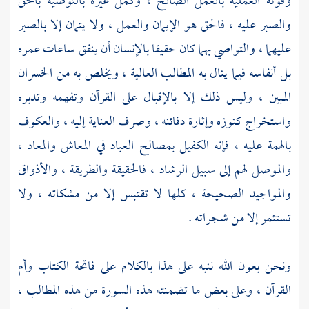
وقوته العملية بالعمل الصالح ، وكمل غيره بالتوصية بالحق
والصبر عليه ، فالحق هو الإيمان والعمل ، ولا يتمان إلا بالصبر
عليهما ، والتواصي بهما كان حقيقا بالإنسان أن ينفق ساعات عمره
بل أنفاسه فيما ينال به المطالب العالية ، ويخلص به من الخسران
المبين ، وليس ذلك إلا بالإقبال على القرآن وتفهمه وتدبره
واستخراج كنوزه وإثارة دفائنه ، وصرف العناية إليه ، والعكوف
بالهمة عليه ، فإنه الكفيل بمصالح العباد في المعاش والمعاد ،
والموصل لهم إلى سبيل الرشاد ، فالحقيقة والطريقة ، والأذواق
والمواجيد الصحيحة ، كلها لا تقتبس إلا من مشكاته ، ولا
تستثمر إلا من شجراته .
ونحن بعون الله ننبه على هذا بالكلام على فاتحة الكتاب وأم
القرآن ، وعلى بعض ما تضمنته هذه السورة من هذه المطالب ،