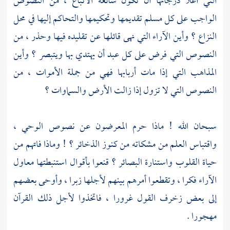
التي أعلا درجاتها أن تكون سائغة الاتباع ، من النصوص
الواجب على كل مسلم تقديمها وتحكيمها والتحاكم إليها في محل
النزاع ؟ وأين الآراء التي نهى قائلها عن تقليده فيها وحذر ، من
النصوص التي فرض على كل عبد أن يهتدي بها ويتبصر ؟ وأين
المذاهب التي إذا مات أربابها فهي من جملة الأموات ، من
النصوص التي لا تزول إذا زالت الأرض والسماوات ؟
سبحان الله ! ماذا حرم المعرضون عن نصوص الوحي ،
واقتباس العلم من مشكاته من كنوز الذخائر ؟ ! وماذا فاتهم من
حياة القلوب واستنارة البصائر ؟ قنعوا بأقوال استنبطتها معاول
الآراء فكرا ، وتقطعوا أمرهم بينهم لأجلها زبرا ، وأوحى بعضهم
إلى بعض زخرف القول غرورا ، فاتخذوا لأجل ذلك القرآن
مهجورا .