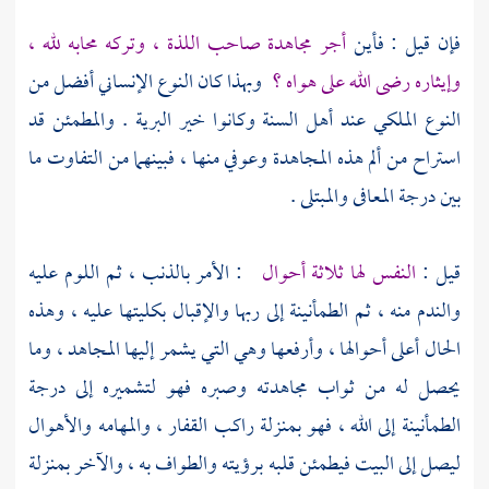
فإن قيل : فأين
أجر مجاهدة صاحب اللذة ، وتركه محابه لله ،
وإيثاره رضى الله على هواه ؟
وبهذا كان النوع الإنساني أفضل من
النوع الملكي عند
أهل السنة
وكانوا خير البرية . والمطمئن قد
استراح من ألم هذه المجاهدة وعوفي منها ، فبينهما من التفاوت ما
بين درجة المعافى والمبتلى .
قيل :
النفس لها ثلاثة أحوال
: الأمر بالذنب ، ثم اللوم عليه
والندم منه ، ثم الطمأنينة إلى ربها والإقبال بكليتها عليه ، وهذه
الحال أعلى أحوالها ، وأرفعها وهي التي يشمر إليها المجاهد ، وما
يحصل له من ثواب مجاهدته وصبره فهو لتشميره إلى درجة
الطمأنينة إلى الله ، فهو بمنزلة راكب القفار ، والمهامه والأهوال
ليصل إلى البيت فيطمئن قلبه برؤيته والطواف به ، والآخر بمنزلة