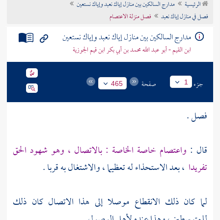
الرئيسية
مدارج السالكين بين منازل إياك نعبد وإياك نستعين
تراجم الأعلام
فصل في منازل إياك نعبد
فصل منزلة الاعتصام
مدارج السالكين بين منازل إياك نعبد وإياك نستعين
ابن القيم - أبو عبد الله محمد بن أبي بكر ابن قيم الجوزية
جزء
صفحة
1
465
فصل .
قال :
واعتصام خاصة الخاصة : بالاتصال ، وهو شهود الحق
تفريدا
، بعد الاستحذاء له تعظيما ، والاشتغال به قربا .
لما كان ذلك الانقطاع موصلا إلى هذا الاتصال كان ذلك
للمتوسطين ، وهذا عنده لأهل الوصول .