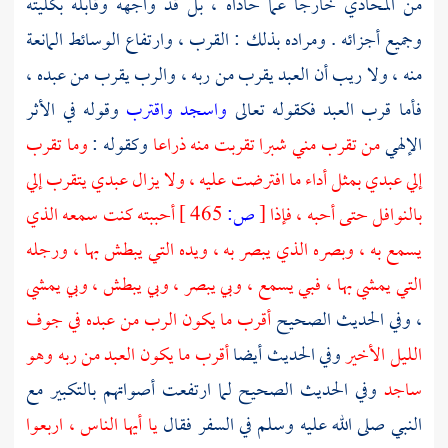
من المحاذي خارجا عما حاذاه ، بل قد واجهه وقابله بكليته
وجميع أجزائه . ومراده بذلك : القرب ، وارتفاع الوسائط المانعة
منه ، ولا ريب أن العبد يقرب من ربه ، والرب يقرب من عبده ،
فأما قرب العبد فكقوله تعالى
واسجد واقترب
وقوله في الأثر
الإلهي
من تقرب مني شبرا تقربت منه ذراعا
وكقوله :
وما تقرب
إلي عبدي بمثل أداء ما افترضت عليه ، ولا يزال عبدي يتقرب إلي
بالنوافل حتى أحبه ، فإذا
[
ص:
465 ]
أحببته كنت سمعه الذي
يسمع به ، وبصره الذي يبصر به ، ويده التي يبطش بها ، ورجله
التي يمشي بها ، فبي يسمع ، وبي يبصر ، وبي يبطش ، وبي يمشي
، وفي الحديث الصحيح
أقرب ما يكون الرب من عبده في جوف
الليل الأخير
وفي الحديث أيضا
أقرب ما يكون العبد من ربه وهو
ساجد
وفي الحديث الصحيح لما ارتفعت أصواتهم بالتكبير مع
النبي صلى الله عليه وسلم في السفر فقال
يا أيها الناس ، اربعوا