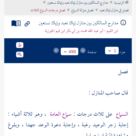
الرئيسية
مدارج السالكين بين منازل إياك نعبد وإياك نستعين
تراجم الأعلام
فصل في منازل إياك نعبد
فصل منزلة السماع
فصل درجات السماع الثلاث
مدارج السالكين بين منازل إياك نعبد وإياك نستعين
ابن القيم - أبو عبد الله محمد بن أبي بكر ابن قيم الجوزية
جزء
صفحة
1
498
فصل
قال صاحب المنازل :
السماع
على ثلاث درجات :
سماع العامة
، وهو ثلاثة أشياء :
إجابة زجر الوعيد رغبة ، وإجابة دعوة الوعد جهدا ، وبلوغ
مشاهدة المنة استبصارا .