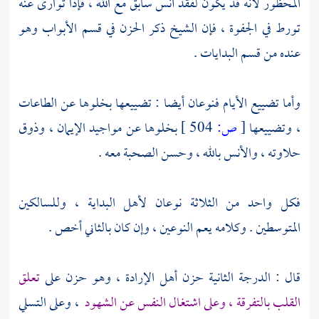
المحظور لأنه قد يكون لفقد أنس سابق مع الله ، فإذا توارى عنه
تورط في الجفوة ، فإن الشيخ ذكر الحزن في قسم الأبواب وهو
عنده من قسم البدايات .
وأما تضييع الأيام فنوعان أيضا : تضييعها بخلوها عن الطاعات
، وتضييعها
[
ص:
504 ]
بخلوها عن مواجيد الإيمان ، وذوق
حلاوته ، والأنس بالله ، وحسن الصحبة معه .
فكل واحد من الثلاثة نوعان لأهل البداية ، وللسالكين
المتوسطين . وكلامه يعم النوعين ، وإن كان بالثاني أخص .
قال : الدرجة الثانية حزن أهل الإرادة ، وهو حزن على
تعلق
القلب بالتفرقة ، وعلى اشتغال النفس عن الشهود
، وعلى التسلي