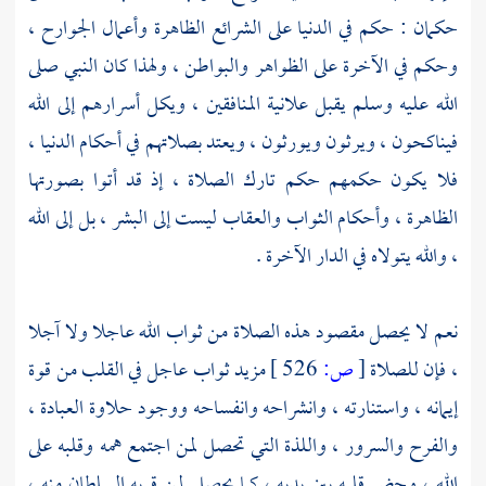
حكمان : حكم في الدنيا على الشرائع الظاهرة وأعمال الجوارح ،
وحكم في الآخرة على الظواهر والبواطن ، ولهذا كان النبي صلى
الله عليه وسلم يقبل علانية المنافقين ، ويكل أسرارهم إلى الله
فيناكحون ، ويرثون ويورثون ، ويعتد بصلاتهم في أحكام الدنيا ،
فلا يكون حكمهم حكم تارك الصلاة ، إذ قد أتوا بصورتها
الظاهرة ، وأحكام الثواب والعقاب ليست إلى البشر ، بل إلى الله
، والله يتولاه في الدار الآخرة .
نعم لا يحصل مقصود هذه الصلاة من ثواب الله عاجلا ولا آجلا
، فإن للصلاة
[
ص:
526 ]
مزيد ثواب عاجل في القلب من قوة
إيمانه ، واستنارته ، وانشراحه وانفساحه ووجود حلاوة العبادة ،
والفرح والسرور ، واللذة التي تحصل لمن اجتمع همه وقلبه على
الله ، وحضر قلبه بين يديه ، كما يحصل لمن قربه السلطان منه ،