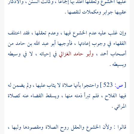
عليها الخشوع وتعقلها اعتد بها إجماعا ، وكانت السنن ، والأذكار
عقيبها جوابر ومكملات لنقصها .
وإن غلب عليه عدم الخشوع فيها ، وعدم تعقلها ، فقد اختلف
الفقهاء في وجوب إعادتها ، فأوجبها
أبو عبد الله بن حامد
من
أصحاب
أحمد
،
وأبو حامد الغزالي
في إحيائه ، لا في وسيطه
وبسيطه .
[
ص:
523 ]
واحتجوا بأنها صلاة لا يثاب عليها ، ولم يضمن له
فيها الفلاح ، فلم تبرأ ذمته منها ، ويسقط القضاء عنه كصلاة
المرائي .
قالوا : ولأن الخشوع والعقل روح الصلاة ومقصودها ولبها ،