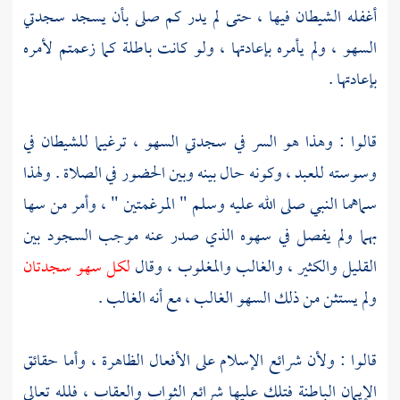
أغفله الشيطان فيها ، حتى لم يدر كم صلى بأن يسجد سجدتي
السهو ، ولم يأمره بإعادتها ، ولو كانت باطلة كما زعمتم لأمره
بإعادتها .
قالوا : وهذا هو السر في سجدتي السهو ، ترغيما للشيطان في
وسوسته للعبد ، وكونه حال بينه وبين الحضور في الصلاة . ولهذا
سماهما النبي صلى الله عليه وسلم " المرغمتين " ، وأمر من سها
بهما ولم يفصل في سهوه الذي صدر عنه موجب السجود بين
القليل والكثير ، والغالب والمغلوب ، وقال
لكل سهو سجدتان
ولم يستثن من ذلك السهو الغالب ، مع أنه الغالب .
قالوا : ولأن شرائع الإسلام على الأفعال الظاهرة ، وأما حقائق
الإيمان الباطنة فتلك عليها شرائع الثواب والعقاب ، فلله تعالى