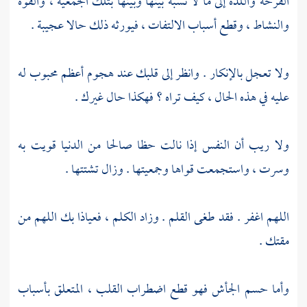
الفرحة واللذة إلى ما لا نسبة بينها وبينها بتلك الجمعية ، والقوة
والنشاط ، وقطع أسباب الالتفات ، فيورثه ذلك حالا عجيبة .
ولا تعجل بالإنكار . وانظر إلى قلبك عند هجوم أعظم محبوب له
عليه في هذه الحال ، كيف تراه ؟ فهكذا حال غيرك .
ولا ريب أن النفس إذا نالت حظا صالحا من الدنيا قويت به
وسرت ، واستجمعت قواها وجمعيتها . وزال تشتتها .
اللهم اغفر . فقد طغى القلم . وزاد الكلم ، فعياذا بك اللهم من
مقتك .
وأما حسم الجأش فهو قطع اضطراب القلب ، المتعلق بأسباب