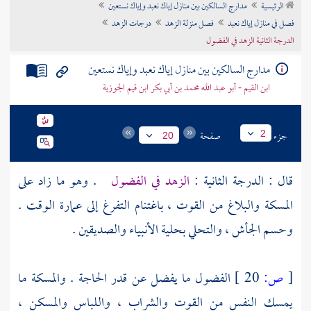
الرئيسية
مدارج السالكين بين منازل إياك نعبد وإياك نستعين
تراجم الأعلام
فصل في منازل إياك نعبد
فصل منزلة الزهد
درجات الزهد
الدرجة الثانية الزهد في الفضول
مدارج السالكين بين منازل إياك نعبد وإياك نستعين
ابن القيم - أبو عبد الله محمد بن أبي بكر ابن قيم الجوزية
جزء
صفحة
2
20
قال : الدرجة الثانية :
الزهد في الفضول
. وهو ما زاد على
المسكة والبلاغ من القوت ، باغتنام التفرغ إلى عمارة الوقت .
وحسم الجأش ، والتحلي بحلية الأنبياء والصديقين .
[
ص:
20 ]
الفضول ما يفضل عن قدر الحاجة . والمسكة ما
يمسك النفس من القوت والشراب ، واللباس والمسكن ،