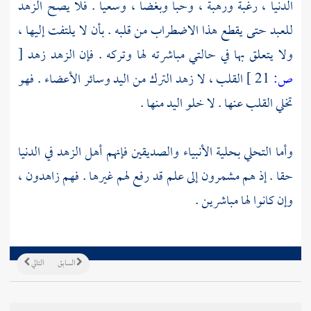
الدنيا ، رغبة ورهبة ، وحبا وبغضا ، وسعيا . فلا يصح الزهد
للعبد حتى يقطع هذا الاضطراب من قلبه . بأن لا يلتفت إليها ،
ولا يتعلق بها في حالتي مباشرته لها وتركه . فإن الزهد زهد
[
ص:
21 ]
القلب ، لا زهد الترك من اليد وسائر الأعضاء . فهو
تخلي القلب عنها . لا خلو اليد منها .
وأما التحلي بحلية الأنبياء والصديقين فإنهم أهل الزهد في الدنيا
حقا . إذ هم مشمرون إلى علم قد رفع لهم غيرها . فهم زاهدون ،
وإن كانوا لها مباشرين .
السابق
التالي