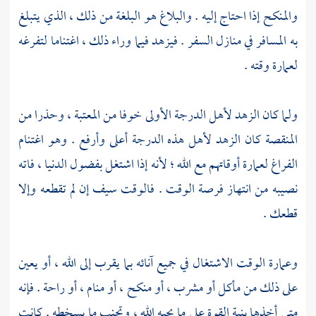
والمنكح إذا احتاج إليه . والبلاغ هو البلغة من ذلك ، الذي يتبلغ
به المسافر في منازل السفر . فيزهد فيما وراء ذلك ، اغتناما لتفرغه
لعمارة وقته .
ولما كان الزهد لأهل الدرجة الأولى خوفا من المعتبة ، وحذرا من
المنقصة كان الزهد لأهل هذه الدرجة أعلى وأرفع . وهو اغتنام
الفراغ لعمارة أوقاتهم مع الله ؛ لأنه إذا اشتغل بفضول الدنيا ، فاته
نصيبه من انتهاز فرصة الوقت . فالوقت سيف إن لم تقطعه وإلا
قطعك .
وعمارة الوقت الاشتغال في جميع آنائه بما يقرب إلى الله ، أو يعين
على ذلك من مأكل أو مشرب ، أو منكح ، أو منام ، أو راحة . فإنه
متى أخذها بنية القوة على ما يحبه الله ، وتجنب ما يسخطه . كانت