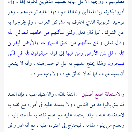
مطلوبهم ، ووجهه الأعلى نهاية بغيتهم منكرين لكونه إلها ، وإن
أقروا بكونه ربا للعالمين وخالقا لهم ، فهذا غاية توحيدهم ، وهو
توحيد الربوبية الذي اعترف به مشركو العرب ، ولم يخرجوا به
عن الشرك ، كما قال تعالى
ولئن سألتهم من خلقهم ليقولن الله
وقال تعالى
ولئن سألتهم من خلق السماوات والأرض ليقولن
الله
،
قل لمن الأرض ومن فيها
إلى قوله
سيقولون لله قل فأنى
تسحرون
ولهذا يحتج عليهم به على توحيد إلهيته ، وأنه لا ينبغي
أن يعبد غيره ، كما أنه لا خالق غيره ، ولا رب سواه .
والاستعانة تجمع أصلين
: الثقة بالله ، والاعتماد عليه ، فإن العبد
قد يثق بالواحد من الناس ، ولا يعتمد عليه في أموره مع ثقته به
لاستغنائه عنه ، وقد يعتمد عليه مع عدم ثقته به لحاجته إليه ،
ولعدم من يقوم مقامه ، فيحتاج إلى اعتماده عليه ، مع أنه غير واثق