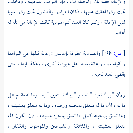
والإعانة فعله بك وتوفيقه لك ، فإذا التزمت عبوديته ، ودخلت
تحت رقها أعانك عليها ، فكان التزامها والدخول تحت رقها سببا
لنيل الإعانة ، وكلما كان العبد أتم عبودية كانت الإعانة من الله له
أعظم .
[
ص:
98 ]
والعبودية محفوفة بإعانتين : إعانة قبلها على التزامها
والقيام بها ، وإعانة بعدها على عبودية أخرى ، وهكذا أبدا ، حتى
يقضي العبد نحبه .
ولأن " إياك نعبد " له ، و " إياك نستعين " به ، وما له مقدم على
ما به ، لأن ما له متعلق بمحبته ورضاه ، وما به متعلق بمشيئته ،
وما تعلق بمحبته أكمل مما تعلق بمجرد مشيئته ، فإن الكون كله
متعلق بمشيئته ، والملائكة والشياطين والمؤمنون والكفار ،