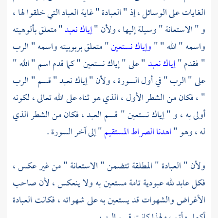
الغايات على الوسائل ، إذ " العبادة " غاية العباد التي خلقوا لها ،
و " الاستعانة " وسيلة إليها ، ولأن "
إياك نعبد
" متعلق بألوهيته
واسمه " الله " "
وإياك نستعين
" متعلق بربوبيته واسمه " الرب
" فقدم "
إياك نعبد
" على " إياك نستعين " كما قدم اسم " الله "
على " الرب " في أول السورة ، ولأن " إياك نعبد " قسم " الرب
" ، فكان من الشطر الأول ، الذي هو ثناء على الله تعالى ، لكونه
أولى به ، و " إياك نستعين " قسم العبد ، فكان من الشطر الذي
له ، وهو "
اهدنا الصراط المستقيم
" إلى آخر السورة .
ولأن " العبادة " المطلقة تتضمن " الاستعانة " من غير عكس ،
فكل عابد لله عبودية تامة مستعين به ولا ينعكس ، لأن صاحب
الأغراض والشهوات قد يستعين به على شهواته ، فكانت العبادة
أكمل وأتم ، ولهذا كانت قسم الرب .