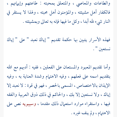
والطاعات والمعاصي ، والمتعلق بمحبته : طاعتهم وإيمانهم ،
فالكفار أهل مشيئته ، والمؤمنون أهل محبته ، ولهذا لا يستقر في
النار شيء لله أبدا ، وكل ما فيها فإنه به تعالى وبمشيئته .
فهذه الأسرار يتبين بها حكمة تقديم " إياك نعبد " على " إياك
نستعين " .
وأما تقديم المعبود والمستعان على الفعلين ، ففيه : أدبهم مع الله
بتقديم اسمه على فعلهم ، وفيه الاهتمام وشدة العناية به ، وفيه
الإيذان بالاختصاص ، المسمى بالحصر ، فهو في قوة : لا نعبد إلا
إياك ، ولا نستعين إلا بك ، والحاكم في ذلك ذوق العربية والفقه
فيها ، واستقراء موارد استعمال ذلك مقدما ،
وسيبويه
نص على
الاهتمام ، ولم ينف غيره .