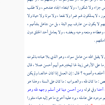
س جزاء ولا شكورا ، ولا ابتغاء الجاه عندهم ، ولا طلب
ر ، لا يملكون لهم ضرا ولا نفعا ، ولا موتا ولا حياة ولا
نهم لا يكون من عارف بهم البتة ، بل من جاهل بشأنهم ،
، وعطاءه ومنعه وحبه وبغضه ، ولا يعامل أحد الخلق دون
ملتهم .
 لا يقبل الله من عامل سواه ، وهو الذي بلا عباده بالموت
ا على الأرض زينة لها ليختبرهم أيهم أحسن عملا ، قال
 أخلصه وأصوبه ؟ قال : إن العمل إذا كان خالصا ولم يكن
لص : ما كان لله ، والصواب : ما كان على السنة ، وهذا هو
 أحدا
وفي قوله
ومن أحسن دينا ممن أسلم وجهه لله وهو
 مردود على عامله ، يرد عليه أحوج ما هو إليه هباء منثورا