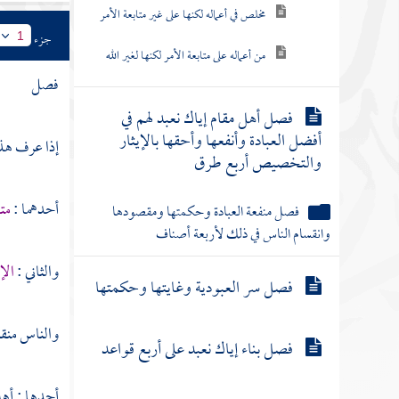
مخلص في أعماله لكنها على غير متابعة الأمر
جزء
1
من أعماله على متابعة الأمر لكنها لغير الله
فصل
فصل أهل مقام إياك نعبد لهم في
أفضل العبادة وأنفعها وأحقها بالإيثار
إذا عرف هذا
والتخصيص أربع طرق
أحدهما :
مت
فصل منفعة العبادة وحكمتها ومقصودها
وانقسام الناس في ذلك لأربعة أصناف
والثاني :
الإ
فصل سر العبودية وغايتها وحكمتها
والناس منقس
فصل بناء إياك نعبد على أربع قواعد
أحدها : أه