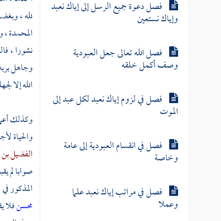
فصل دعوة جميع الرسل إلى إياك نعبد
لله ، وبغضه
وإياك نستعين
المحمدة ، و
نشورا ، فال
فصل الله تعالى جعل العبودية
وصف أكمل خلقه
وجاهل بربه 
الله إلا لجه
فصل في لزوم إياك نعبد لكل عبد إلى
الموت
وكذلك أعمال
والحياة لأجل
فصل في انقسام العبودية إلى عامة
الفضيل بن
وخاصة
صوابا لم يق
المذكور في 
فصل في مراتب إياك نعبد علما
وعملا
محسن
فلا يق