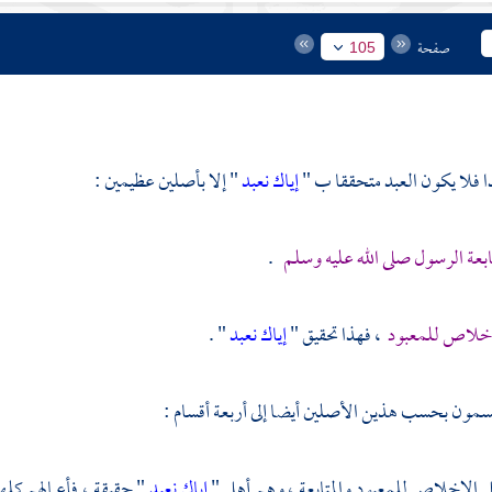
صفحة
105
 فلا يكون العبد متحققا ب "
إياك نعبد
" إلا بأصلين عظيمين :
ابعة الرسول صلى الله عليه وسلم
.
خلاص للمعبود
، فهذا تحقيق "
إياك نعبد
" .
مون بحسب هذين الأصلين أيضا إلى أربعة أقسام :
ل الإخلاص للمعبود والمتابعة ، وهم أهل "
إياك نعبد
" حقيقة ، فأعمالهم كله