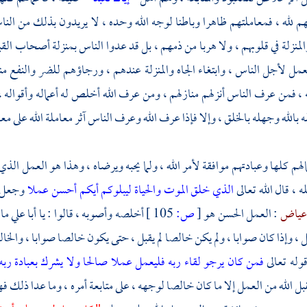
م لله ، فمعاملتهم ظاهرا وباطنا لوجه الله وحده ، لا يريدون بذلك من النا
المنزلة في قلوبهم ، ولا هربا من ذمهم ، بل قد عدوا الناس بمنزلة أصحاب القبو
عمل لأجل الناس ، وابتغاء الجاه والمنزلة عندهم ، ورجاؤهم للضر والنفع م
، فمن عرف الناس أنزلهم منازلهم ، ومن عرف الله أخلص له أعماله وأقواله 
له بالله وجهله بالخلق ، وإلا فإذا عرف الله وعرف الناس آثر معاملة الله على معا
هم كلها وعبادتهم موافقة لأمر الله ، ولما يحبه ويرضاه ، وهذا هو العمل الذي
ه ، قال الله تعالى
الذي خلق الموت والحياة ليبلوكم أيكم أحسن عملا
وجعل م
 عياض
: العمل الحسن هو
[
ص:
105 ]
أخلصه وأصوبه ، قالوا : يا
أبا علي
ما
بل ، وإذا كان صوابا ، ولم يكن خالصا لم يقبل ، حتى يكون خالصا صوابا ، والخا
قوله تعالى
فمن كان يرجو لقاء ربه فليعمل عملا صالحا ولا يشرك بعبادة ربه
بل الله من العمل إلا ما كان خالصا لوجهه ، على متابعة أمره ، وما عدا ذلك فهو