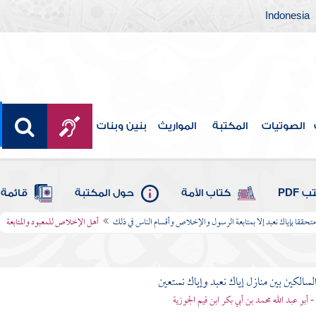
Indonesia
الصوتيات
المكتبة
المواريث
بنين وبنات
 PDF
كتاب الأمة
حول المكتبة
قائمة 
تحققا بإياك نعبد إلا بمتابعة الرسول والإخلاص وأقسام الناس في ذلك
أهل الإخلاص للمعبود والمتابعة
لسالكين بين منازل إياك نعبد وإياك نستعين
 - أبو عبد الله محمد بن أبي بكر ابن قيم الجوزية