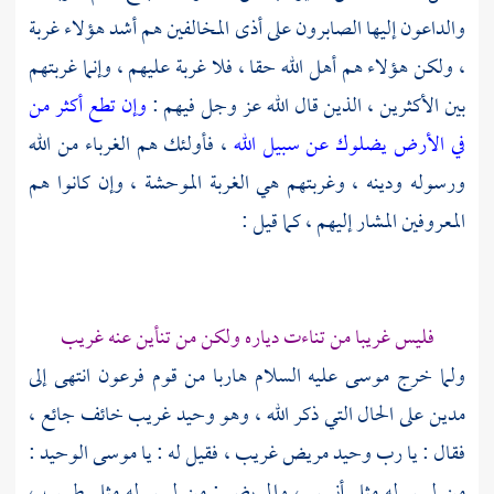
والداعون إليها الصابرون على أذى المخالفين هم أشد هؤلاء غربة
، ولكن هؤلاء هم أهل الله حقا ، فلا غربة عليهم ، وإنما غربتهم
بين الأكثرين ، الذين قال الله عز وجل فيهم :
وإن تطع أكثر من
في الأرض يضلوك عن سبيل الله
، فأولئك هم الغرباء من الله
ورسوله ودينه ، وغربتهم هي الغربة الموحشة ، وإن كانوا هم
المعروفين المشار إليهم ، كما قيل :
فليس غريبا من تناءت دياره ولكن من تنأين عنه غريب
ولما خرج
موسى
عليه السلام هاربا من قوم فرعون انتهى إلى
مدين
على الحال التي ذكر الله ، وهو وحيد غريب خائف جائع ،
فقال : يا رب وحيد مريض غريب ، فقيل له : يا
موسى
الوحيد :
من ليس له مثلي أنيس ، والمريض : من ليس له مثلي طبيب ،