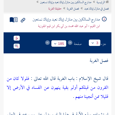
الرئيسية
مدارج السالكين بين منازل إياك نعبد وإياك نستعين
تراجم الأعلام
فصل في منازل إياك نعبد
فصل الغربة
حقيقة الغربة
مدارج السالكين بين منازل إياك نعبد وإياك نستعين
ابن القيم - أبو عبد الله محمد بن أبي بكر ابن قيم الجوزية
جزء
صفحة
3
185
فصل الغربة
قال شيخ الإسلام : باب الغربة قال الله تعالى :
فلولا كان من
القرون من قبلكم أولو بقية ينهون عن الفساد في الأرض إلا
قليلا ممن أنجينا منهم
.
استشهاده بهذه الآية في هذا الباب يدل على رسوخه في العلم