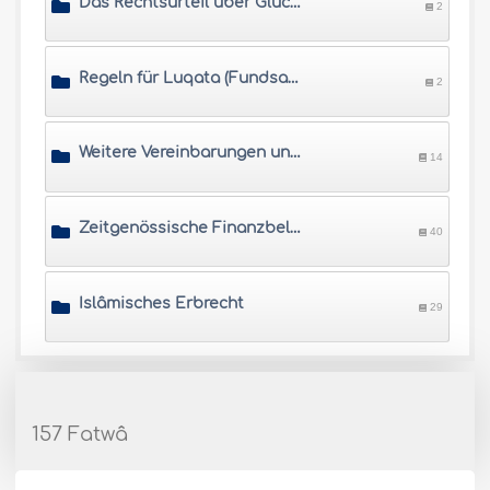
Das Rechtsurteil über Glücksspiel, Wetten und Lotterie
2
Regeln für Luqata (Fundsachen)
2
Weitere Vereinbarungen und Verträge
14
Zeitgenössische Finanzbelange
40
Islâmisches Erbrecht
29
157 Fatwâ