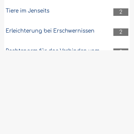
Tiere im Jenseits
2
Erleichterung bei Erschwernissen
2
Rechtsnorm für das Verbinden vom
2
Fasten der sechs Tage des Monats
Schawwâl mit dem Fasten zur Sühne für
einen Schwur
Medizinische Behandlung oder Hoffen
2
auf jenseitige Belohnung
Die Auslegung des Verses „Wir haben
2
euch zu Völkern und Stämmen
gemacht” (Sûra 49:13)