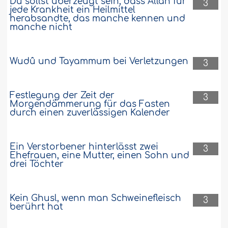
Du sollst überzeugt sein, dass Allâh für
3
jede Krankheit ein Heilmittel
herabsandte, das manche kennen und
Erhöhung des Preises über den vom
manche nicht
Besitzer angegebenen Betrag
Ich bin Teilhaber an einer Immobilie. Ein
Wudû und Tayammum bei Verletzungen
Freund von mir will eine Wohnung
3
erwerben, die meinem Geschäftspartner
gehört. Daher habe ich mich mit meinem
Partner auf einen bestimmten Preis für
Festlegung der Zeit der
3
diese Wohnung geeinigt. Darf ich den
Morgendämmerung für das Fasten
durch einen zuverlässigen Kalender
Preis erhöhen, weil man es so betrachten
könnte, dass es sich hier um ein
Maklergeschäft handelt?..
Weiter
Ein Verstorbener hinterlässt zwei
3
14008
12-9-2022
Ehefrauen, eine Mutter, einen Sohn und
drei Töchter
Kein Ghusl, wenn man Schweinefleisch
3
berührt hat