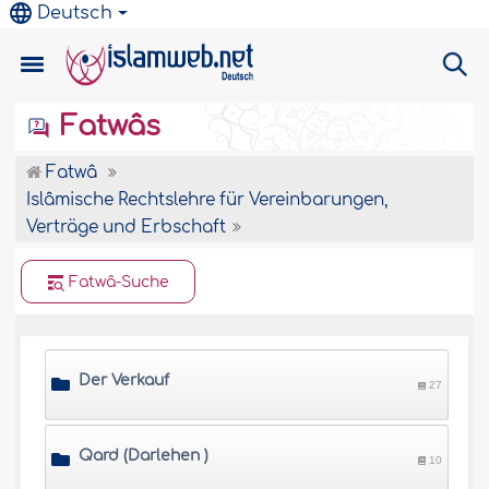
Deutsch
Fatwâs
Fatwâ
Islâmische Rechtslehre für Vereinbarungen,
Verträge und Erbschaft
Fatwâ-Suche
Der Verkauf
27
Qard (Darlehen )
10