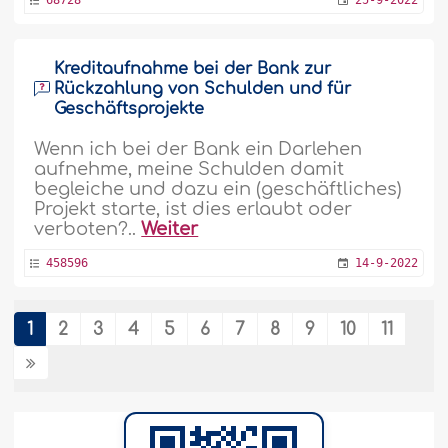
Kreditaufnahme bei der Bank zur
Rückzahlung von Schulden und für
Geschäftsprojekte
Wenn ich bei der Bank ein Darlehen
aufnehme, meine Schulden damit
begleiche und dazu ein (geschäftliches)
Projekt starte, ist dies erlaubt oder
verboten?..
Weiter
458596
14-9-2022
1
2
3
4
5
6
7
8
9
10
11
Einschränkungen beim Verkauf, das
Produkt nur unter Erlaubnis
weiterzuverkaufen
Wir sind vier Söhne und haben das
Familienhaus von unserer Mutter geerbt.