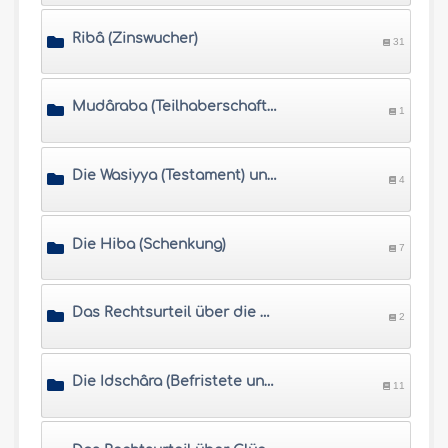
Ribâ (Zinswucher)
31
Mudâraba (Teilhaberschaft und Gewinnbeteiligung ähnlich einer stillen Gesellschaft)
1
Die Wasiyya (Testament) und die Waqf (Stiftung)
4
Die Hiba (Schenkung)
7
Das Rechtsurteil über die Bestechung
2
Die Idschâra (Befristete und bezahlte Inanspruchnahme von Gegenständen und Dienstleistungen)
11