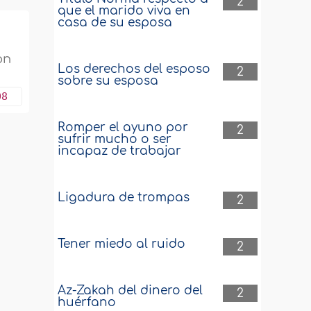
2
que el marido viva en
casa de su esposa
on
Los derechos del esposo
2
sobre su esposa
08
Romper el ayuno por
2
sufrir mucho o ser
incapaz de trabajar
Ligadura de trompas
2
Tener miedo al ruido
2
Az-Zakah del dinero del
2
huérfano