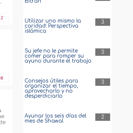
Bid‘ah
.
12
Utilizar uno mismo la
3
caridad: Perspectiva
islámica
Su jefe no le permite
3
comer para romper su
ayuno durante el trabajo
08
Consejos útiles para
3
organizar el tiempo,
aprovecharlo y no
desperdiciarlo
a
Ayunar los seis días del
ue
2
mes de Shawal
sde