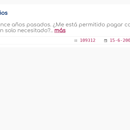
ños
quince años pasados. ¿Me está permitido pagar c
un solo necesitado?..
más
109312
15-6-20