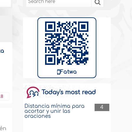
ta
Fatwa
Today's most read
18
Distancia mínima para
4
acortar y unir las
oraciones
ién