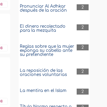
08
Pronunciar Al Adhkar
2
después de la oración
El dinero recolectado
2
para la mezquita
Reglas sobre que la mujer
2
08
exponga su cabello ante
su pretendiente
La reposición de las
2
.
oraciones voluntarias
La mentira en el Islam
2
08
Título Norma respecto a