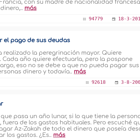
Francia, con su madre de nacionalidad francesa
dinero,..
más
94779
18-3-20
ar el pago de sus deudas
a realizado la peregrinación mayor. Quiere
s. Cada año quiere efectuarla, pero la pospone
argo, eso no se debe a que no pueda pagar sus
rsonas dinero y todavía..
más
92618
3-8-20
ar
ue pasa un año lunar, si lo que tiene la person
o, fuera de los gastos habituales. Pero escuché q
 pagar Az-Zakah de todo el dinero que poseía de
ar los gastos. ¿Es..
más