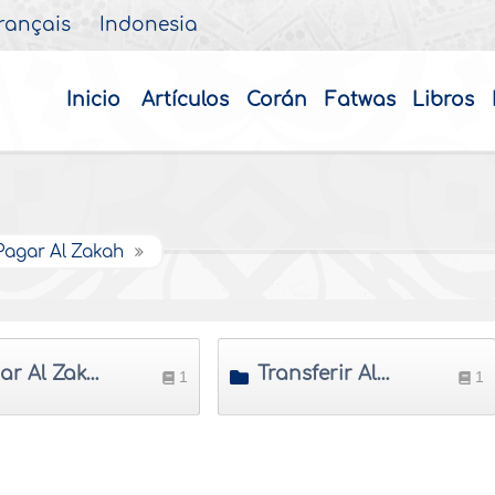
rançais
Indonesia
Inicio
Artículos
Corán
Fatwas
Libros
Pagar Al Zakah
Pagar Al Zakah en adelantado o retrazarlo de su tiempo fijo
Transferir Al Zakah
1
1