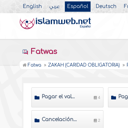
English
عربي
Español
Deutsch
F
Fatwas
Fatwa
ZAKAH (CARIDAD OBLIGATORIA)
Pagar el valor de Zakah
4
Cancelación de deuda contra Al Zakah
2