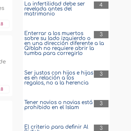
La infertilidad debe ser
4
es
revelada antes del
matrimonio
18
Enterrar a los muertos
3
sobre su lado izquierdo o
en una dirección diferente a la
Qiblah no requiere abrir la
tumba para corregirlo
 de
Ser justos con hijos e hijas
3
es en relación a los
regalos, no a la herencia
18
Tener novios o novias está
3
prohibido en el Islam
El criterio para definir Al
3